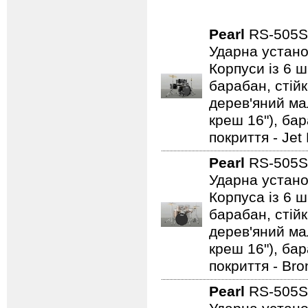
Pearl
RS-505
Ударна устано
Корпуси із 6 ш
барабан, стійк
дерев'яний мал
креш 16"), ба
покриття - Jet
Pearl
RS-505
Ударна устано
Корпуса із 6 ш
барабан, стійк
дерев'яний мал
креш 16"), ба
покриття - Bro
Pearl
RS-505