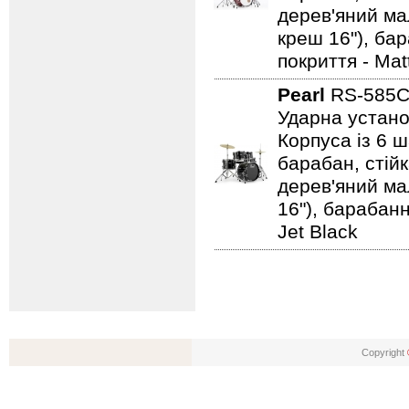
дерев'яний мал
креш 16"), ба
покриття - Mat
Pearl
RS-585C
Ударна устано
Корпуса із 6 ш
барабан, стійк
дерев'яний мал
16"), барабанн
Jet Black
Copyright