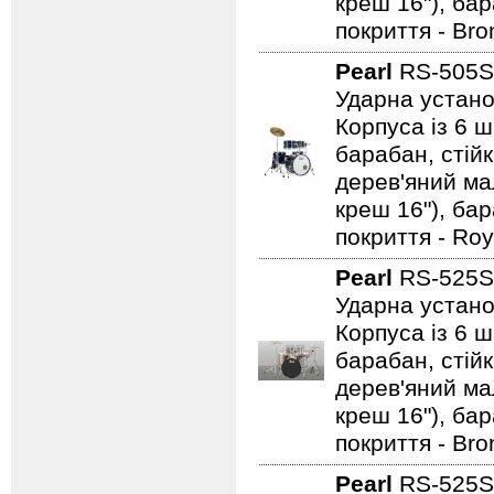
креш 16"), ба
покриття - Bro
Pearl
RS-505S
Ударна устано
Корпуса із 6 ш
барабан, стійк
дерев'яний мал
креш 16"), ба
покриття - Roy
Pearl
RS-525S
Ударна устано
Корпуса із 6 ш
барабан, стійк
дерев'яний мал
креш 16"), ба
покриття - Bro
Pearl
RS-525