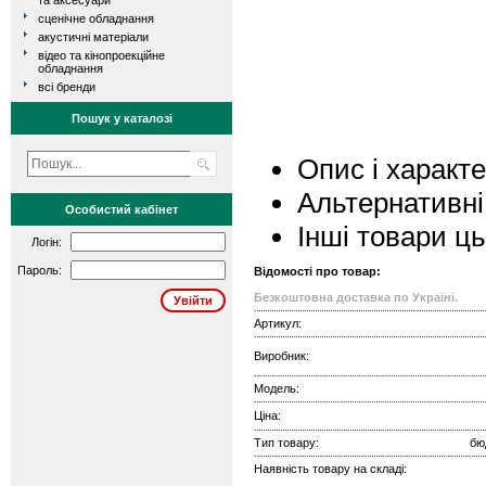
та аксесуари
сценічне обладнання
акустичні матеріали
відео та кінопроекційне
обладнання
всі бренди
Пошук у каталозі
Опис і характ
Альтернативні
Особистий кабінет
Інші товари ц
Логін:
Пароль:
Відомості про товар:
Безкоштовна доставка по Україні.
Артикул:
Виробник:
Модель:
Ціна:
Тип товару:
бю
Наявність товару на складі: