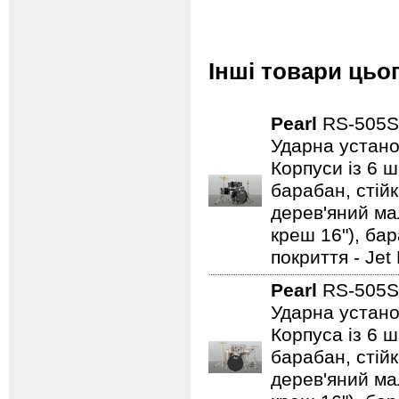
Інші товари цьо
Pearl
RS-505
Ударна устано
Корпуси із 6 ш
барабан, стійк
дерев'яний мал
креш 16"), ба
покриття - Jet
Pearl
RS-505S
Ударна устано
Корпуса із 6 ш
барабан, стійк
дерев'яний мал