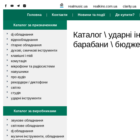
realmusic.ua
realkino.com.ua
clarity.ua
Головна
|
Контакти
|
Новини та події
|
Де купити?
Каталог за призначенням
Каталог
\
ударні і
dj обладнання
відеообладнання
барабани
\
бюджет
гітарне обладнання
духові, смичкові інструменти
клавішні і midi
комутація
мікрофони та радіосистеми
навушники
про аудіо
рекордери / диктофони
світло
студія
ударні інструменти
Каталог за виробниками
звукове обладнання
світлове обладнання
dj обладнання
музичні інструменти, обладнання