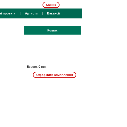
Кошик
ні проєкти
|
Артисти
|
Вакансії
Кошик
Всього:
0
грн.