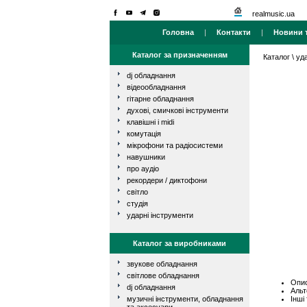
realmusic.ua
Головна
|
Контакти
|
Новини т
Каталог за призначенням
Каталог
\
уд
dj обладнання
відеообладнання
гітарне обладнання
духові, смичкові інструменти
клавішні і midi
комутація
мікрофони та радіосистеми
навушники
про аудіо
рекордери / диктофони
світло
студія
ударні інструменти
Каталог за виробниками
звукове обладнання
світлове обладнання
Опис
dj обладнання
Альт
Інші
музичні інструменти, обладнання