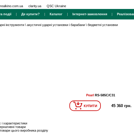
realkino.com.ua
clarity.ua
QSC Ukraine
а події
|
Де купити?
|
Каталог
|
Інтернет-замовлення
|
Реалізова
арні інструменти
\
акустичні ударні установки і барабани
\
бюджетні установки
Pearl
RS-585C/C31
45 360 грн.
КУПИТИ
 і характеристики
ернативні товари
 товари цього виробника розділу