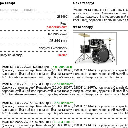
про товар:
Опис товару:
а доставка по Україні.
Ударна установка серії Roadshow (181
азіатського тополі. В комплекті стійка
286690
тарілку, педаль, стільчик, дерев'яний 
креш 16"), барабанні палички, чохол 
Pearl
pearldrum.com
Фото товару
RS-585C/C31
45 360 грн.
бюджетні установки
вару на складі:
немає
Pearl
RS-505SC/C31
50 490
грн. (
є в наявності
)
Ударна установка серії Roadshow (2016B, 1007T, 1208T, 1414FT). Корпуси із 6 шарів біл
барабан, стійка хай-хет, пряма стійка під тарілку, педаль, стільчик, дерев'яний малий б
16"), барабанні палички , чохол для барабанних паличок. Колір покриття - Jet Black
Pearl
RS-505SC/C707
50 490
грн. (
є в наявності
)
Ударна установка серії Roadshow (2016B, 1007T, 1208T, 1414FT). Корпуса із 6 шарів біл
барабан, стійка хай-хет, пряма стійка під тарілку, педаль, стільчик, дерев'яний малий б
16"), барабанні палички , чохол для барабанних паличок. Колір покриття - Bronze Metall
Pearl
RS-505SC/C743
50 490
грн. (
є в наявності
)
Ударна установка серії Roadshow (2016B, 1007T, 1208T, 1414FT). Корпуса із 6 шарів біл
барабан, стійка хай-хет, пряма стійка під тарілку, педаль, стільчик, дерев'яний малий б
16"), барабанні палички , чохол для барабанних паличок. Колір покриття - Royal Blue Me
Pearl
RS-505SC/C747
50 490
грн. (
є в наявності
)
Ударна установка серії Roadshow (2016B, 1007T, 1208T, 1414FT). Корпуси із 6 шарів біл