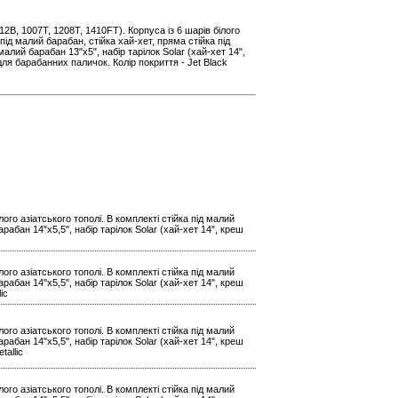
2B, 1007T, 1208T, 1410FT). Корпуса із 6 шарів білого
 під малий барабан, стійка хай-хет, пряма стійка під
малий барабан 13"x5", набір тарілок Solar (хай-хет 14",
для барабанних паличок. Колір покриття - Jet Black
ого азіатського тополі. В комплекті стійка під малий
арабан 14"x5,5", набір тарілок Solar (хай-хет 14", креш
ого азіатського тополі. В комплекті стійка під малий
арабан 14"x5,5", набір тарілок Solar (хай-хет 14", креш
ic
ого азіатського тополі. В комплекті стійка під малий
арабан 14"x5,5", набір тарілок Solar (хай-хет 14", креш
tallic
ого азіатського тополі. В комплекті стійка під малий