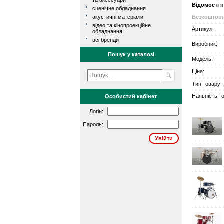
та аксесуари
Відомості 
сценічне обладнання
акустичні матеріали
Безкоштовн
відео та кінопроекційне
Артикул:
обладнання
всі бренди
Виробник:
Пошук у каталозі
Модель:
Ціна:
Тип товару:
Наявність то
Особистий кабінет
Логін:
Пароль: