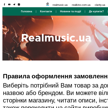
realmusic.ua
realkino.com.ua
clarity.ua
Головна
|
Контакти
|
Новини та події
|
Де купити?
Правила оформлення замовлення 
Виберіть потрібний Вам товар за до
назвою або брендом. Ви можете віль
сторінки магазину, читати описи, інс
також переходити на сайти виробник