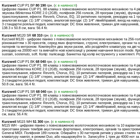
Kurzweil
CUP P1 BP
80 190
грн. (
є в наявності
)
Цифрове піаніно CUP P1. 88 клавіш з повнозваженою молоточковою механікою та 4 рів
звукова бібліотека KORE 2.0 (2GB), поліфонія 256 голосів, 28 програм (звуків), функц
транспонування, ефекти: Reverb, Chorus, EQ, 10 ритмічних патернів, рекордер на 1 тре
аналогові входи: (1) 1/8″ стерео, аналогові виходи: (2) 1/4″ лівий/правий, вихід на навуш
3 стандартні рояльні педалі, комплектація: DC блок живлення, тримач для навушників, 
138.3 х 50.8 см, вага: 56.4 Кг.
Kurzweil
M120 SR
68 310
грн. (
є в наявності
)
Kurzweil M120 - цифрове піаніно з повнозваженою молоточковою механікою та 256-г
різноманіттям з 30 пресетів, серед яких фортепіано, струнні, електропіано, органи та 
патернів та метроном. Компінуйте два звуки разом, або розділяйте клавіатуру на дві
рекордер на 20000 нот та вивчайте нові композиції у режимі навчання lesson mode. Крім
sustain, sostenuto, soft. Колір: палісандр. Банкетка під колір інструменту у комплекті. Ро
Kurzweil
CUP P1 BK
68 040
грн. (
є в наявності
)
Цифрове піаніно CUP P1. 88 клавіш з повнозваженою молоточковою механікою та 4 рів
звукова бібліотека KORE 2.0 (2GB), поліфонія 256 голосів, 28 програм (звуків), функц
транспонування, ефекти: Reverb, Chorus, EQ, 10 ритмічних патернів, рекордер на 1 тре
аналогові входи: (1) 1/8″ стерео, аналогові виходи: (2) 1/4″ лівий/правий, вихід на навуш
3 стандартні рояльні педалі, комплектація: DC блок живлення, тримач для навушників, б
50.8 см, вага: 56.4 Кг.
Kurzweil
CUP P1 SR
68 040
грн. (
є в наявності
)
Цифрове піаніно CUP P1. 88 клавіш з повнозваженою молоточковою механікою та 4 рів
звукова бібліотека KORE 2.0 (2GB), поліфонія 256 голосів, 28 програм (звуків), функц
транспонування, ефекти: Reverb, Chorus, EQ, 10 ритмічних патернів, рекордер на 1 тре
аналогові входи: (1) 1/8″ стерео, аналогові виходи: (2) 1/4″ лівий/правий, вихід на навуш
3 стандартні рояльні педалі, комплектація: DC блок живлення, тримач для навушників, б
см, вага: 56.4 Кг.
Kurzweil
M115 WH
51 300
грн. (
є в наявності
)
M115 WH - цифрове піаніно з повнозваженою молоточковою механікою та 10 варіантам
пресетами різних тембрів акустичних фортепіано, електропіано, органів та оркестрови
General MIDI. Поліфонія 189 голосів. Обирайте з 30 паттернів ритмів у різних стилях
клавіатуру навпіл, в режимі Duo, або нашаровуйте їх. Записуйте 1 трек до 4000 нот 