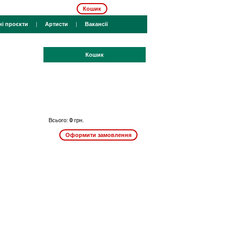
Кошик
ні проєкти
|
Артисти
|
Вакансії
Кошик
Всього:
0
грн.