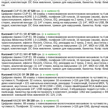
педалі, комплектація: DC блок живлення, тримач для навушників, банкетка. Колір: білий.
см.
Kurzweil
CUP E1 BK
47 520
грн. (
є в наявності
)
Цифрове піаніно CUP E1. 88 клавіш з повнозваженою молоточковою механікою та 4 рів
звукова бібліотека KORE 1.0 (128MB), поліфонія 128 голосів, 16 програм (звуків), фун
транспонування, ефекти: Reverb, Chorus, EQ, рекордер на 2 трека, 2 пісні, акустична си
стерео, аналогові виходи: (1) 1/4″ стерео, вихід на навушники: (2) 1/4″, MIDI по USB, Bl
педалі, комплектація: DC блок живлення, тримач для навушників, банкетка. Колір: чорни
Кг.
Kurzweil
CUP E1 SR
47 520
грн. (
є в наявності
)
Цифрове піаніно CUP E1. 88 клавіш з повнозваженою молоточковою механікою та 4 рів
звукова бібліотека KORE 1.0 (128MB), поліфонія 128 голосів, 16 програм (звуків), фун
транспонування, ефекти: Reverb, Chorus, EQ, рекордер на 2 трека, 2 пісні, акустична си
стерео, аналогові виходи: (1) 1/4″ стерео, вихід на навушники: (2) 1/4″, MIDI по USB, Bl
педалі, комплектація: DC блок живлення, тримач для навушників, банкетка. Колір: палісан
Kurzweil
CUP E1 WH
47 520
грн. (
є в наявності
)
Цифрове піаніно CUP E1. 88 клавіш з повнозваженою молоточковою механікою та 4 рів
звукова бібліотека KORE 1.0 (128MB), поліфонія 128 голосів, 16 програм (звуків), фун
транспонування, ефекти: Reverb, Chorus, EQ, рекордер на 2 трека, 2 пісні, акустична си
стерео, аналогові виходи: (1) 1/4″ стерео, вихід на навушники: (2) 1/4″, MIDI по USB, Bl
педалі, комплектація: DC блок живлення, тримач для навушників, банкетка. Колір: білий, 
Kurzweil
KA130 SR
39 150
грн. (
є в наявності
)
Цифрове піаніно. 88 клавіш з повнозваженою молоточковою механікою та чутливістю д
чутливості, Поліфонія: 32 голоси, програми: 16 основних (+116 для GM), функції наша
демо композицій + 221 навчальна композиція, рекордер: 5 композицій, General MIDI,
навчання, акустична система: 30 W (15W + 15W), стерео лівий/правий RCA лінійні вихо
виходи для навушників 1/4", USB передає MIDI сигнал, 3 вбудованих педалі сустейн, с
палісандр, банкетка під колір інструменту в комплекті, розміри: 1362 мм (ширина) x 440
живлення: зовнішній блок живлення DC 12V, 2.0A.
Kurzweil
KA130 WH
39 150
грн. (
є в наявності
)
Цифрове піаніно. 88 клавіш з повнозваженою молоточковою механікою та чутливістю д
чутливості, Поліфонія: 32 голоси, програми: 16 основних (+116 для GM), функції наша