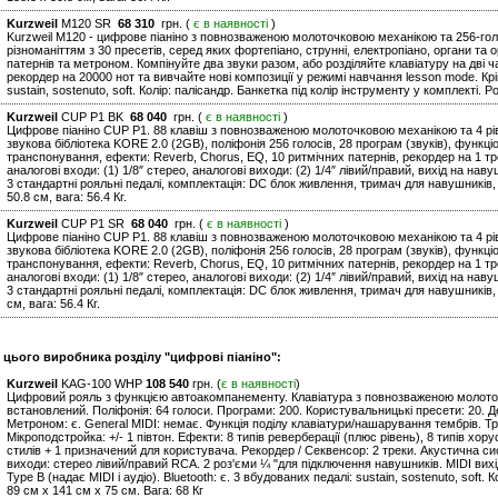
Kurzweil
M120 SR
68 310
грн. (
є в наявності
)
Kurzweil M120 - цифрове піаніно з повнозваженою молоточковою механікою та 256-г
різноманіттям з 30 пресетів, серед яких фортепіано, струнні, електропіано, органи та 
патернів та метроном. Компінуйте два звуки разом, або розділяйте клавіатуру на дві
рекордер на 20000 нот та вивчайте нові композиції у режимі навчання lesson mode. Крім
sustain, sostenuto, soft. Колір: палісандр. Банкетка під колір інструменту у комплекті. Ро
Kurzweil
CUP P1 BK
68 040
грн. (
є в наявності
)
Цифрове піаніно CUP P1. 88 клавіш з повнозваженою молоточковою механікою та 4 рів
звукова бібліотека KORE 2.0 (2GB), поліфонія 256 голосів, 28 програм (звуків), функц
транспонування, ефекти: Reverb, Chorus, EQ, 10 ритмічних патернів, рекордер на 1 тре
аналогові входи: (1) 1/8″ стерео, аналогові виходи: (2) 1/4″ лівий/правий, вихід на навуш
3 стандартні рояльні педалі, комплектація: DC блок живлення, тримач для навушників, б
50.8 см, вага: 56.4 Кг.
Kurzweil
CUP P1 SR
68 040
грн. (
є в наявності
)
Цифрове піаніно CUP P1. 88 клавіш з повнозваженою молоточковою механікою та 4 рів
звукова бібліотека KORE 2.0 (2GB), поліфонія 256 голосів, 28 програм (звуків), функц
транспонування, ефекти: Reverb, Chorus, EQ, 10 ритмічних патернів, рекордер на 1 тре
аналогові входи: (1) 1/8″ стерео, аналогові виходи: (2) 1/4″ лівий/правий, вихід на навуш
3 стандартні рояльні педалі, комплектація: DC блок живлення, тримач для навушників, б
см, вага: 56.4 Кг.
и цього виробника розділу "цифрові піаніно":
Kurzweil
KAG-100 WHP
108 540
грн. (
є в наявності
)
Цифровий рояль з функцією автоакомпанементу. Клавіатура з повнозваженою молоточ
встановлений. Поліфонія: 64 голоси. Програми: 200. Користувальницькі пресети: 20. Де
Метроном: є. General MIDI: немає. Функція поділу клавіатури/нашарування тембрів. Тр
Мікроподстройка: +/- 1 півтон. Ефекти: 8 типів реверберації (плюс рівень), 8 типів хо
стилів + 1 призначений для користувача. Рекордер / Секвенсор: 2 треки. Акустична сис
виходи: стерео лівий/правий RCA. 2 роз'єми ¼ "для підключення навушників. MIDI вихі
Type B (надає MIDI і аудіо). Bluetooth: є. 3 вбудованих педалі: sustain, sostenuto, soft. 
89 см x 141 см x 75 см. Вага: 68 Кг