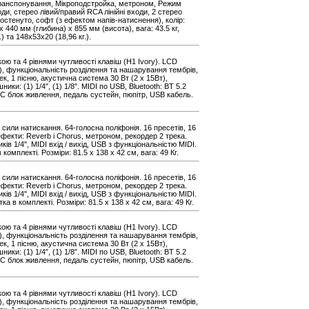
 Транспонування, Мікроподстройка, метроном, Режим
ди, стерео лівий/правий RCA лінійні входи, 2 стерео
остенуто, софт (з ефектом напів-натиснення), колір:
 440 мм (глибина) x 855 мм (висота), вага: 43.5 кг,
 та 148х53х20 (18,96 кг.).
ю та 4 рівнями чутливості клавіш (H1 Ivory). LCD
в), функціональність розділення та нашарування тембрів,
к, 1 пісню, акустична система 30 Вт (2 x 15Вт),
ики: (1) 1/4″, (1) 1/8″. MIDI по USB, Bluetooth: BT 5.2
 DC блок живлення, педаль сустейн, пюпітр, USB кабель.
сили натискання. 64-голосна поліфонія. 16 пресетів, 16
фекти: Reverb і Chorus, метроном, рекордер 2 трека.
ів 1/4", MIDI вхід / вихід, USB з функціональністю MIDI.
 комплекті. Розміри: 81.5 x 138 x 42 см, вага: 49 Кг.
сили натискання. 64-голосна поліфонія. 16 пресетів, 16
фекти: Reverb і Chorus, метроном, рекордер 2 трека.
ів 1/4", MIDI вхід / вихід, USB з функціональністю MIDI.
ка в комплекті. Розміри: 81.5 x 138 x 42 см, вага: 49 Кг.
ю та 4 рівнями чутливості клавіш (H1 Ivory). LCD
в), функціональність розділення та нашарування тембрів,
к, 1 пісню, акустична система 30 Вт (2 x 15Вт),
ики: (1) 1/4″, (1) 1/8″. MIDI по USB, Bluetooth: BT 5.2
 DC блок живлення, педаль сустейн, пюпітр, USB кабель.
ю та 4 рівнями чутливості клавіш (H1 Ivory). LCD
в), функціональність розділення та нашарування тембрів,