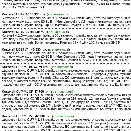
сигналу через USB. Корпус білого кольору (з зеленим відтінком) з вбудованими трьома
стерео-системою та зручною банкеткою у комплекті. Ефекти: Reverb та Chorus, транс
84 х 139 x 43.3 см, вага: 52 Кг.
Kurzweil
M215 BK
48 330
грн. (
є в наявності
)
Kurzweil M215 — цифрове піаніно з 88 зваженими клавішами, автентичним звучанням 
нот і потужною акустикою (2×15 Вт). Має Bluetooth, USB, педалі, метроном, запис і ст
навчання та виступів. Колір чорний матовий, Розміри 83 х 41.8 х 138.9 см, вага 39.6 Кг.
Kurzweil
M215 SR
48 330
грн. (
є в наявності
)
Kurzweil M215 — цифрове піаніно з 88 зваженими клавішами, автентичним звучанням 
нот і потужною акустикою (2×15 Вт). Має Bluetooth, USB, педалі, метроном, запис і ст
навчання та виступів. Колір палісандр, Розміри 83 х 41.8 х 138.9 см, вага 39.6 Кг.
Kurzweil
M215 WH
48 330
грн. (
є в наявності
)
Kurzweil M215 — цифрове піаніно з 88 зваженими клавішами, автентичним звучанням 
нот і потужною акустикою (2×15 Вт). Має Bluetooth, USB, педалі, метроном, запис і ст
навчання та виступів. Колір білий матовий, Розміри 83 х 41.8 х 138.9 см, вага 39.6 Кг.
Kurzweil
CUP M1 BK
47 790
грн. (
є в наявності
)
Цифрове піаніно CUP M1. 88 клавіш з повнозваженою молоточковою механікою та 4 рів
звукова бібліотека KORE 2.0 (2GB), поліфонія 256 голосів, 12 програм (звуків), функц
транспонування, ефекти: Reverb, Chorus, EQ, рекордер на 1 трек, 1 пісню, акустична си
стерео, аналогові виходи: (2) 1/4″ лівий/правий, вихід на навушники: (2) 1/4″, MIDI по U
педалі, комплектація: DC блок живлення, тримач для навушників, банкетка. Колір: чорний
Kurzweil
CUP M1 SR
47 790
грн. (
є в наявності
)
Цифрове піаніно CUP M1. 88 клавіш з повнозваженою молоточковою механікою та 4 рів
звукова бібліотека KORE 2.0 (2GB), поліфонія 256 голосів, 12 програм (звуків), функц
транспонування, ефекти: Reverb, Chorus, EQ, рекордер на 1 трек, 1 пісню, акустична си
стерео, аналогові виходи: (2) 1/4″ лівий/правий, вихід на навушники: (2) 1/4″, MIDI по U
педалі, комплектація: DC блок живлення, тримач для навушників, банкетка. Колір: паліса
Kurzweil
CUP M1 WH
47 790
грн. (
є в наявності
)
Цифрове піаніно CUP M1. 88 клавіш з повнозваженою молоточковою механікою та 4 рів
звукова бібліотека KORE 2.0 (2GB), поліфонія 256 голосів, 12 програм (звуків), функц
транспонування, ефекти: Reverb, Chorus, EQ, рекордер на 1 трек, 1 пісню, акустична си
стерео, аналогові виходи: (2) 1/4″ лівий/правий, вихід на навушники: (2) 1/4″, MIDI по U