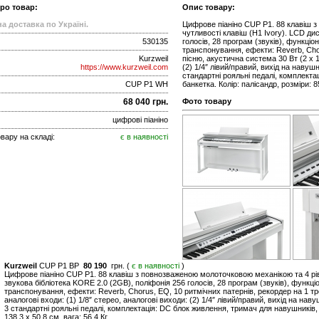
про товар:
Опис товару:
а доставка по Україні.
Цифрове піаніно CUP P1. 88 клавіш 
чутливості клавіш (H1 Ivory). LCD ди
530135
голосів, 28 програм (звуків), функці
транспонування, ефекти: Reverb, Chor
Kurzweil
пісню, акустична система 30 Вт (2 x 1
https://www.kurzweil.com
(2) 1/4″ лівий/правий, вихід на навушни
стандартні рояльні педалі, комплекта
CUP P1 WH
банкетка. Колір: палісандр, розміри: 85
68 040 грн.
Фото товару
цифрові піаніно
вару на складі:
є в наявності
Kurzweil
CUP P1 BP
80 190
грн. (
є в наявності
)
Цифрове піаніно CUP P1. 88 клавіш з повнозваженою молоточковою механікою та 4 рів
звукова бібліотека KORE 2.0 (2GB), поліфонія 256 голосів, 28 програм (звуків), функц
транспонування, ефекти: Reverb, Chorus, EQ, 10 ритмічних патернів, рекордер на 1 тре
аналогові входи: (1) 1/8″ стерео, аналогові виходи: (2) 1/4″ лівий/правий, вихід на навуш
3 стандартні рояльні педалі, комплектація: DC блок живлення, тримач для навушників, 
138.3 х 50.8 см, вага: 56.4 Кг.