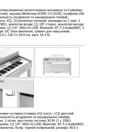
з повнозваженою молоточковою механікою та 4 рівнями
сплей, звукова бібліотека KORE 2.0 (2GB), поліфонія 256
ональність розділення та нашарування тембрів,
us, EQ, 10 ритмічних патернів, рекордер на 1 трек, 1
5Вт), аналогові входи: (1) 1/8″ стерео, аналогові виходи:
ки: (2) 1/4″. MIDI по USB, Bluetooth: BT 5.2 Audio/MIDI, 3
ція: DC блок живлення, тримач для навушників,
.6 х 138.3 х 50.8 см, вага: 56.4 Кг.
нями чутливості клавіш (H1 Ivory). LCD дисплей,
іональність розділення та нашарування тембрів,
к, 1 пісню, акустична система 30 Вт (2 x 15Вт),
ники: (2) 1/4″. MIDI по USB, Bluetooth: BT 5.2 Audio/MIDI,
банкетка. Колір: чорний полірований, розміри: 85.6 х