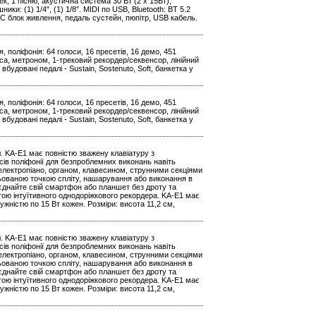
к, 1 пісню, акустична система 30 Вт (2 x 15Вт),
ики: (1) 1/4″, (1) 1/8″. MIDI по USB, Bluetooth: BT 5.2
 DC блок живлення, педаль сустейн, пюпітр, USB кабель.
 поліфонія: 64 голоси, 16 пресетів, 16 демо, 451
уса, метроном, 1-трековий рекордер/секвенсор, лінійний
будовані педалі - Sustain, Sostenuto, Soft, банкетка у
 поліфонія: 64 голоси, 16 пресетів, 16 демо, 451
уса, метроном, 1-трековий рекордер/секвенсор, лінійний
будовані педалі - Sustain, Sostenuto, Soft, банкетка у
. KA-E1 має повністю зважену клавіатуру з
сів поліфонії для безпроблемних виконань навіть
електропіано, органом, клавесином, струнними секціями
ульованою точкою спліту, нашарування або виконання в
д’єднайте свій смартфон або планшет без дроту та
гою інтуїтивного однодоріжкового рекордера. KA-E1 має
жністю по 15 Вт кожен. Розміри: висота 11,2 см,
. KA-E1 має повністю зважену клавіатуру з
сів поліфонії для безпроблемних виконань навіть
електропіано, органом, клавесином, струнними секціями
ульованою точкою спліту, нашарування або виконання в
д’єднайте свій смартфон або планшет без дроту та
гою інтуїтивного однодоріжкового рекордера. KA-E1 має
жністю по 15 Вт кожен. Розміри: висота 11,2 см,