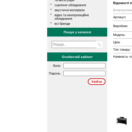
та аксесуари
Відомості 
сценічне обладнання
акустичні матеріали
Безкоштовн
відео та кінопроекційне
Артикул:
обладнання
всі бренди
Виробник:
Пошук у каталозі
Модель:
Ціна:
Тип товару:
Наявність то
Особистий кабінет
Логін:
Пароль: