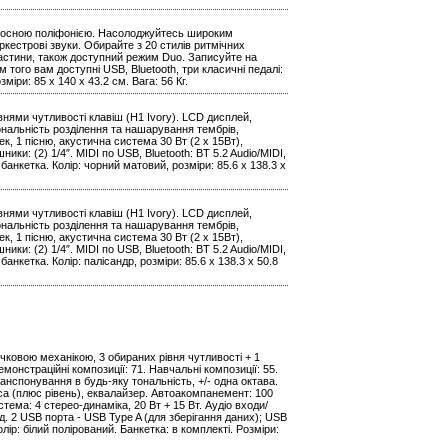
олосною поліфонією. Насолоджуйтесь широким
оркестрові звуки. Обирайте з 20 стилів ритмічних
 частини, також доступний режим Duo. Записуйте на
 того вам доступні USB, Bluetooth, три класичні педалі:
зміри: 85 х 140 x 43.2 см. Вага: 56 Кг.
нями чутливості клавіш (H1 Ivory). LCD дисплей,
іональність розділення та нашарування тембрів,
к, 1 пісню, акустична система 30 Вт (2 x 15Вт),
ники: (2) 1/4″. MIDI по USB, Bluetooth: BT 5.2 Audio/MIDI,
анкетка. Колір: чорний матовий, розміри: 85.6 х 138.3 х
нями чутливості клавіш (H1 Ivory). LCD дисплей,
іональність розділення та нашарування тембрів,
к, 1 пісню, акустична система 30 Вт (2 x 15Вт),
ники: (2) 1/4″. MIDI по USB, Bluetooth: BT 5.2 Audio/MIDI,
анкетка. Колір: палісандр, розміри: 85.6 х 138.3 х 50.8
ковою механікою, 3 обираних рівня чутливості + 1
монстраційні композиції: 71. Навчальні композиції: 55.
анспонування в будь-яку тональність, +/- одна октава.
руса (плюс рівень), еквалайзер. Автоакомпанемент: 100
тема: 4 стерео-динаміка, 20 Вт + 15 Вт. Аудіо входи/
д. 2 USB порта - USB Type A (для зберігання даних); USB
Колір: білий полірований. Банкетка: в комплекті. Розміри: