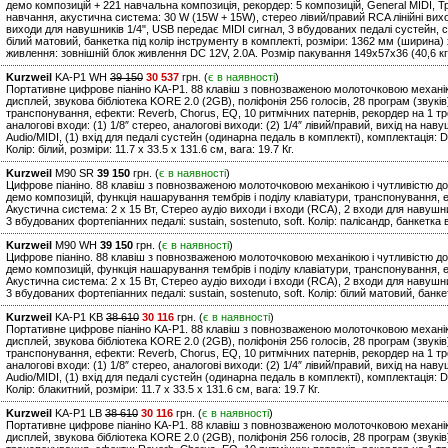
демо композицій + 221 навчальна композиція, рекордер: 5 композицій, General MIDI,
навчання, акустична система: 30 W (15W + 15W), стерео лівий/правий RCA лінійні вихо
виходи для навушників 1/4", USB передає MIDI сигнал, 3 вбудованих педалі сустейн, с
білий матовий, банкетка під колір інструменту в комплекті, розміри: 1362 мм (ширина) x
живлення: зовнішній блок живлення DC 12V, 2.0A. Розмір пакування 149х57х36 (40,6 кг.)
Kurzweil
KA-P1 WH
39 150
30 537
грн. (
є в наявності
)
Портативне цифрове піаніно KA-P1. 88 клавіш з повнозваженою молоточковою механіко
дисплей, звукова бібліотека KORE 2.0 (2GB), поліфонія 256 голосів, 28 програм (звукі
транспонування, ефекти: Reverb, Chorus, EQ, 10 ритмічних патернів, рекордер на 1 тре
аналогові входи: (1) 1/8″ стерео, аналогові виходи: (2) 1/4″ лівий/правий, вихід на навушн
Audio/MIDI, (1) вхід для педалі сустейн (одинарна педаль в комплекті), комплектація:
Колір: білий, розміри: 11.7 х 33.5 х 131.6 см, вага: 19.7 Кг.
Kurzweil
M90 SR
39 150
грн. (
є в наявності
)
Цифрове піаніно. 88 клавіш з повнозваженою молоточковою механікою і чутливістю до 
демо композицій, функція нашарування тембрів і поділу клавіатури, транспонування, е
Акустична система: 2 х 15 Вт, Стерео аудіо виходи і входи (RCA), 2 входи для навушник
3 вбудованих фортепіанних педалі: sustain, sostenuto, soft. Колір: палісандр, банкетка в
Kurzweil
M90 WH
39 150
грн. (
є в наявності
)
Цифрове піаніно. 88 клавіш з повнозваженою молоточковою механікою і чутливістю до 
демо композицій, функція нашарування тембрів і поділу клавіатури, транспонування, е
Акустична система: 2 х 15 Вт, Стерео аудіо виходи і входи (RCA), 2 входи для навушник
3 вбудованих фортепіанних педалі: sustain, sostenuto, soft. Колір: білий матовий, банкет
Kurzweil
KA-P1 KB
38 610
30 116
грн. (
є в наявності
)
Портативне цифрове піаніно KA-P1. 88 клавіш з повнозваженою молоточковою механіко
дисплей, звукова бібліотека KORE 2.0 (2GB), поліфонія 256 голосів, 28 програм (звукі
транспонування, ефекти: Reverb, Chorus, EQ, 10 ритмічних патернів, рекордер на 1 тре
аналогові входи: (1) 1/8″ стерео, аналогові виходи: (2) 1/4″ лівий/правий, вихід на навушн
Audio/MIDI, (1) вхід для педалі сустейн (одинарна педаль в комплекті), комплектація:
Колір: блакитний, розміри: 11.7 х 33.5 х 131.6 см, вага: 19.7 Кг.
Kurzweil
KA-P1 LB
38 610
30 116
грн. (
є в наявності
)
Портативне цифрове піаніно KA-P1. 88 клавіш з повнозваженою молоточковою механіко
дисплей, звукова бібліотека KORE 2.0 (2GB), поліфонія 256 голосів, 28 програм (звукі