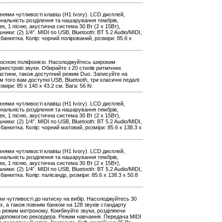
нями чутливості клавіш (H1 Ivory). LCD дисплей,
іональність розділення та нашарування тембрів,
к, 1 пісню, акустична система 30 Вт (2 x 15Вт),
ники: (2) 1/4″. MIDI по USB, Bluetooth: BT 5.2 Audio/MIDI,
банкетка. Колір: чорний полірований, розміри: 85.6 х
олосною поліфонією. Насолоджуйтесь широким
оркестрові звуки. Обирайте з 20 стилів ритмічних
 частини, також доступний режим Duo. Записуйте на
 того вам доступні USB, Bluetooth, три класичні педалі:
зміри: 85 х 140 x 43.2 см. Вага: 56 Кг.
нями чутливості клавіш (H1 Ivory). LCD дисплей,
іональність розділення та нашарування тембрів,
к, 1 пісню, акустична система 30 Вт (2 x 15Вт),
ники: (2) 1/4″. MIDI по USB, Bluetooth: BT 5.2 Audio/MIDI,
анкетка. Колір: чорний матовий, розміри: 85.6 х 138.3 х
нями чутливості клавіш (H1 Ivory). LCD дисплей,
іональність розділення та нашарування тембрів,
к, 1 пісню, акустична система 30 Вт (2 x 15Вт),
ники: (2) 1/4″. MIDI по USB, Bluetooth: BT 5.2 Audio/MIDI,
анкетка. Колір: палісандр, розміри: 85.6 х 138.3 х 50.8
и чутливості до натиску на вибір. Насолоджуйтесь 30
х, а також повним банком на 128 звуків стандарту
 та режим метроному. Комбінуйте звуки, розділяючи
за допомогою рекордера. Режим навчання. Передача MIDI