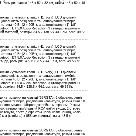
 Розміри: піаніно 148 x 52 x 32 см, стійка 146 x 52 x 18
нями чутливості клавіш (H1 Ivory). LCD дисплей,
кціональність розділення та нашарування тембрів,
стема 40 Вт (2 x 20Вт), аналогові входи: (1) 1/8″
uetooth: BT 5.0 Audio Reception, 3 стандартні рояльні
й матовий, розміри: 84.5 х 138.5 х 44.1 см, вага: 49.58
нями чутливості клавіш (H1 Ivory). LCD дисплей,
кціональність розділення та нашарування тембрів,
стема 40 Вт (2 x 20Вт), аналогові входи: (1) 1/8″
uetooth: BT 5.0 Audio Reception, 3 стандартні рояльні
др, розміри: 84.5 х 138.5 х 44.1 см, вага: 49.58 Кг.
нями чутливості клавіш (H1 Ivory). LCD дисплей,
кціональність розділення та нашарування тембрів,
стема 40 Вт (2 x 20Вт), аналогові входи: (1) 1/8″
uetooth: BT 5.0 Audio Reception, 3 стандартні рояльні
розміри: 84.5 х 138.5 х 44.1 см, вага: 49.58 Кг.
о натискання на клавіші (88RGTA), 6 обираних рівнів
рування тембрів, розділення клавіатури, режим Dual, 50
 Транспонування, Мікроподстройка, метроном, Режим
ди, стерео лівий/правий RCA лінійні входи, 2 стерео
остенуто, софт (з ефектом напів-натиснення), колір:
 мм (глибина) x 855 мм (висота), вага: 43.5 кг,
о натискання на клавіші (88RGTA), 6 обираних рівнів
рування тембрів, розділення клавіатури, режим Dual, 50