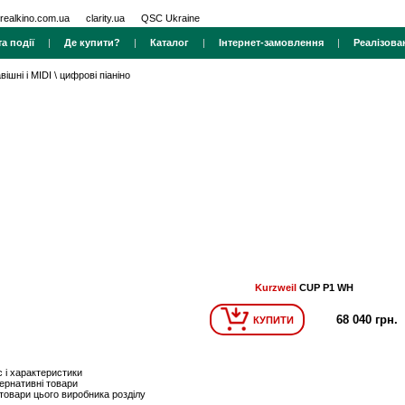
realkino.com.ua
clarity.ua
QSC Ukraine
а події
|
Де купити?
|
Каталог
|
Інтернет-замовлення
|
Реалізова
вішні і MIDI
\
цифрові піаніно
Kurzweil
CUP P1 WH
68 040 грн.
КУПИТИ
 і характеристики
ернативні товари
 товари цього виробника розділу