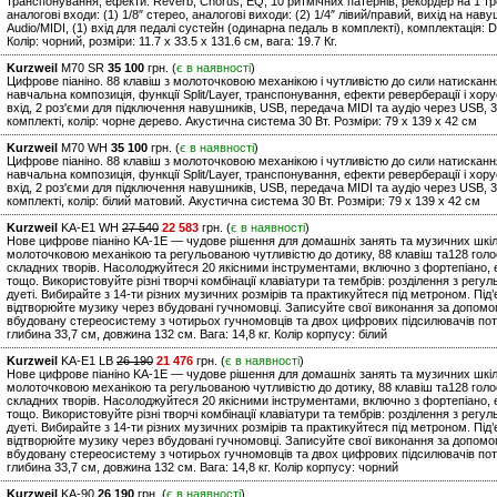
транспонування, ефекти: Reverb, Chorus, EQ, 10 ритмічних патернів, рекордер на 1 тре
аналогові входи: (1) 1/8″ стерео, аналогові виходи: (2) 1/4″ лівий/правий, вихід на навушн
Audio/MIDI, (1) вхід для педалі сустейн (одинарна педаль в комплекті), комплектація:
Колір: чорний, розміри: 11.7 х 33.5 х 131.6 см, вага: 19.7 Кг.
Kurzweil
M70 SR
35 100
грн. (
є в наявності
)
Цифрове піаніно. 88 клавіш з молоточковою механікою і чутливістю до сили натискання,
навчальна композиція, функції Split/Layer, транспонування, ефекти реверберації і хор
вхід, 2 роз'єми для підключення навушників, USB, передача MIDI та аудіо через USB, 3 в
комплекті, колір: чорне дерево. Акустична система 30 Вт. Розміри: 79 х 139 х 42 см
Kurzweil
M70 WH
35 100
грн. (
є в наявності
)
Цифрове піаніно. 88 клавіш з молоточковою механікою і чутливістю до сили натискання,
навчальна композиція, функції Split/Layer, транспонування, ефекти реверберації і хор
вхід, 2 роз'єми для підключення навушників, USB, передача MIDI та аудіо через USB, 3 в
комплекті, колір: білий матовий. Акустична система 30 Вт. Розміри: 79 х 139 х 42 см
Kurzweil
KA-E1 WH
27 540
22 583
грн. (
є в наявності
)
Нове цифрове піаніно KA-1E — чудове рішення для домашніх занять та музичних шкіл
молоточковою механікою та регульованою чутливістю до дотику, 88 клавіш та128 голо
складних творів. Насолоджуйтеся 20 якісними інструментами, включно з фортепіано, 
тощо. Використовуйте різні творчі комбінації клавіатури та тембрів: розділення з рег
дуеті. Вибирайте з 14-ти різних музичних розмірів та практикуйтеся під метроном. Пі
відтворюйте музику через вбудовані гучномовці. Записуйте свої виконання за допомо
вбудовану стереосистему з чотирьох гучномовців та двох цифрових підсилювачів поту
глибина 33,7 см, довжина 132 см. Вага: 14,8 кг. Колір корпусу: білий
Kurzweil
KA-E1 LB
26 190
21 476
грн. (
є в наявності
)
Нове цифрове піаніно KA-1E — чудове рішення для домашніх занять та музичних шкіл
молоточковою механікою та регульованою чутливістю до дотику, 88 клавіш та128 голо
складних творів. Насолоджуйтеся 20 якісними інструментами, включно з фортепіано, 
тощо. Використовуйте різні творчі комбінації клавіатури та тембрів: розділення з рег
дуеті. Вибирайте з 14-ти різних музичних розмірів та практикуйтеся під метроном. Пі
відтворюйте музику через вбудовані гучномовці. Записуйте свої виконання за допомо
вбудовану стереосистему з чотирьох гучномовців та двох цифрових підсилювачів поту
глибина 33,7 см, довжина 132 см. Вага: 14,8 кг. Колір корпусу: чорний
Kurzweil
KA-90
26 190
грн. (
є в наявності
)