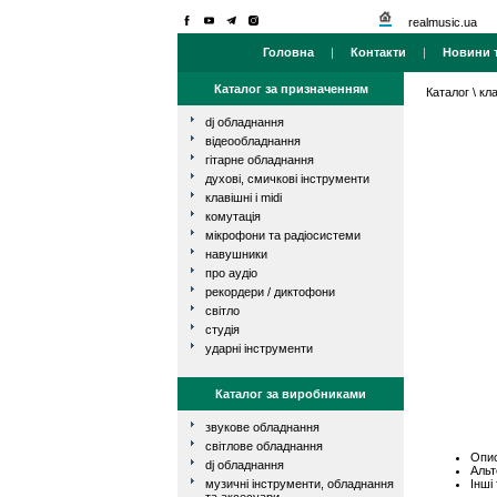
realmusic.ua
Головна
|
Контакти
|
Новини т
Каталог за призначенням
Каталог
\
кла
dj обладнання
відеообладнання
гітарне обладнання
духові, смичкові інструменти
клавішні і midi
комутація
мікрофони та радіосистеми
навушники
про аудіо
рекордери / диктофони
світло
студія
ударні інструменти
Каталог за виробниками
звукове обладнання
світлове обладнання
Опис
dj обладнання
Альт
Інші
музичні інструменти, обладнання