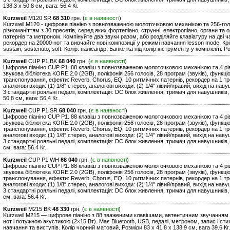
138.3 х 50.8 см, вага: 56.4 Кг.
Kurzweil
M120 SR
68 310
грн. (
є в наявності
)
Kurzweil M120 - цифрове піаніно з повнозваженою молоточковою механікою та 256-г
різноманіттям з 30 пресетів, серед яких фортепіано, струнні, електропіано, органи та 
патернів та метроном. Компінуйте два звуки разом, або розділяйте клавіатуру на дві
рекордер на 20000 нот та вивчайте нові композиції у режимі навчання lesson mode. Крім
sustain, sostenuto, soft. Колір: палісандр. Банкетка під колір інструменту у комплекті. Ро
Kurzweil
CUP P1 BK
68 040
грн. (
є в наявності
)
Цифрове піаніно CUP P1. 88 клавіш з повнозваженою молоточковою механікою та 4 рів
звукова бібліотека KORE 2.0 (2GB), поліфонія 256 голосів, 28 програм (звуків), функц
транспонування, ефекти: Reverb, Chorus, EQ, 10 ритмічних патернів, рекордер на 1 тре
аналогові входи: (1) 1/8″ стерео, аналогові виходи: (2) 1/4″ лівий/правий, вихід на навуш
3 стандартні рояльні педалі, комплектація: DC блок живлення, тримач для навушників, б
50.8 см, вага: 56.4 Кг.
Kurzweil
CUP P1 SR
68 040
грн. (
є в наявності
)
Цифрове піаніно CUP P1. 88 клавіш з повнозваженою молоточковою механікою та 4 рів
звукова бібліотека KORE 2.0 (2GB), поліфонія 256 голосів, 28 програм (звуків), функц
транспонування, ефекти: Reverb, Chorus, EQ, 10 ритмічних патернів, рекордер на 1 тре
аналогові входи: (1) 1/8″ стерео, аналогові виходи: (2) 1/4″ лівий/правий, вихід на навуш
3 стандартні рояльні педалі, комплектація: DC блок живлення, тримач для навушників, б
см, вага: 56.4 Кг.
Kurzweil
CUP P1 WH
68 040
грн. (
є в наявності
)
Цифрове піаніно CUP P1. 88 клавіш з повнозваженою молоточковою механікою та 4 рів
звукова бібліотека KORE 2.0 (2GB), поліфонія 256 голосів, 28 програм (звуків), функц
транспонування, ефекти: Reverb, Chorus, EQ, 10 ритмічних патернів, рекордер на 1 тре
аналогові входи: (1) 1/8″ стерео, аналогові виходи: (2) 1/4″ лівий/правий, вихід на навуш
3 стандартні рояльні педалі, комплектація: DC блок живлення, тримач для навушників, б
см, вага: 56.4 Кг.
Kurzweil
M215 BK
48 330
грн. (
є в наявності
)
Kurzweil M215 — цифрове піаніно з 88 зваженими клавішами, автентичним звучанням 
нот і потужною акустикою (2×15 Вт). Має Bluetooth, USB, педалі, метроном, запис і ст
навчання та виступів. Колір чорний матовий, Розміри 83 х 41.8 х 138.9 см, вага 39.6 Кг.