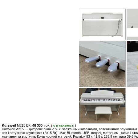
Kurzweil
M215 BK
48 330
грн. (
є в наявності
)
Kurzweil M215 — цифрове піаніно з 88 зваженими клавішами, автентичним звучанням 
нот і потужною акустикою (2×15 Вт). Має Bluetooth, USB, педалі, метроном, запис і ст
навчання та виступів. Колір чорний матовий, Розміри 83 х 41.8 х 138.9 см, вага 39.6 Кг.