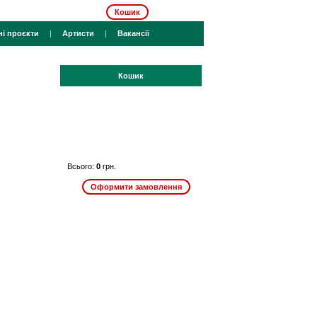
Кошик
ні проєкти
|
Артисти
|
Вакансії
Кошик
Всього:
0
грн.