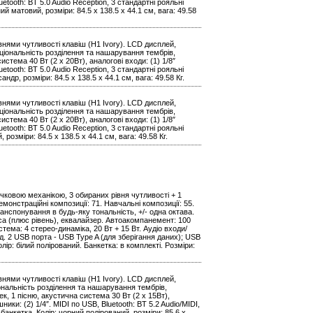
uetooth: BT 5.0 Audio Reception, 3 стандартні рояльні
й матовий, розміри: 84.5 х 138.5 х 44.1 см, вага: 49.58
нями чутливості клавіш (H1 Ivory). LCD дисплей,
кціональність розділення та нашарування тембрів,
стема 40 Вт (2 x 20Вт), аналогові входи: (1) 1/8″
uetooth: BT 5.0 Audio Reception, 3 стандартні рояльні
др, розміри: 84.5 х 138.5 х 44.1 см, вага: 49.58 Кг.
нями чутливості клавіш (H1 Ivory). LCD дисплей,
кціональність розділення та нашарування тембрів,
стема 40 Вт (2 x 20Вт), аналогові входи: (1) 1/8″
uetooth: BT 5.0 Audio Reception, 3 стандартні рояльні
розміри: 84.5 х 138.5 х 44.1 см, вага: 49.58 Кг.
ковою механікою, 3 обираних рівня чутливості + 1
монстраційні композиції: 71. Навчальні композиції: 55.
анспонування в будь-яку тональність, +/- одна октава.
руса (плюс рівень), еквалайзер. Автоакомпанемент: 100
тема: 4 стерео-динаміка, 20 Вт + 15 Вт. Аудіо входи/
д. 2 USB порта - USB Type A (для зберігання даних); USB
Колір: білий полірований. Банкетка: в комплекті. Розміри:
нями чутливості клавіш (H1 Ivory). LCD дисплей,
іональність розділення та нашарування тембрів,
к, 1 пісню, акустична система 30 Вт (2 x 15Вт),
ники: (2) 1/4″. MIDI по USB, Bluetooth: BT 5.2 Audio/MIDI,
банкетка. Колір: чорний полірований, розміри: 85.6 х