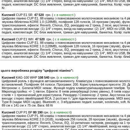
стерео, аналогові виходи: (1) 1/4″ стерео, вихід на навушники: (2) 1/4″, MIDI по USB, Bl
педалі, комплектація: DC блок живлення, тримач для навушників, банкетка. Колір: чорни
Кг.
Kurzweil
CUP E1 SR
47 520
грн. (
є в наявності
)
Цифрове піаніно CUP E1. 88 клавіш з повнозваженою молоточковою механікою та 4 рів
звукова бібліотека KORE 1.0 (128MB), поліфонія 128 голосів, 16 програм (звуків), фун
транспонування, ефекти: Reverb, Chorus, EQ, рекордер на 2 трека, 2 пісні, акустична си
стерео, аналогові виходи: (1) 1/4″ стерео, вихід на навушники: (2) 1/4″, MIDI по USB, Bl
педалі, комплектація: DC блок живлення, тримач для навушників, банкетка. Колір: палісан
Kurzweil
CUP E1 WH
47 520
грн. (
є в наявності
)
Цифрове піаніно CUP E1. 88 клавіш з повнозваженою молоточковою механікою та 4 рів
звукова бібліотека KORE 1.0 (128MB), поліфонія 128 голосів, 16 програм (звуків), фун
транспонування, ефекти: Reverb, Chorus, EQ, рекордер на 2 трека, 2 пісні, акустична си
стерео, аналогові виходи: (1) 1/4″ стерео, вихід на навушники: (2) 1/4″, MIDI по USB, Bl
педалі, комплектація: DC блок живлення, тримач для навушників, банкетка. Колір: білий, 
и цього виробника розділу "цифрові піаніно":
Kurzweil
KAG-100 WHP
108 540
грн. (
є в наявності
)
Цифровий рояль з функцією автоакомпанементу. Клавіатура з повнозваженою молоточ
встановлений. Поліфонія: 64 голоси. Програми: 200. Користувальницькі пресети: 20. Де
Метроном: є. General MIDI: немає. Функція поділу клавіатури/нашарування тембрів. Тр
Мікроподстройка: +/- 1 півтон. Ефекти: 8 типів реверберації (плюс рівень), 8 типів хо
стилів + 1 призначений для користувача. Рекордер / Секвенсор: 2 треки. Акустична сис
виходи: стерео лівий/правий RCA. 2 роз'єми ¼ "для підключення навушників. MIDI вихі
Type B (надає MIDI і аудіо). Bluetooth: є. 3 вбудованих педалі: sustain, sostenuto, soft. 
89 см x 141 см x 75 см. Вага: 68 Кг
Kurzweil
CUP P1 BP
80 190
грн. (
є в наявності
)
Цифрове піаніно CUP P1. 88 клавіш з повнозваженою молоточковою механікою та 4 рів
звукова бібліотека KORE 2.0 (2GB), поліфонія 256 голосів, 28 програм (звуків), функц
транспонування, ефекти: Reverb, Chorus, EQ, 10 ритмічних патернів, рекордер на 1 тре
аналогові входи: (1) 1/8″ стерео, аналогові виходи: (2) 1/4″ лівий/правий, вихід на навуш
3 стандартні рояльні педалі, комплектація: DC блок живлення, тримач для навушників, 