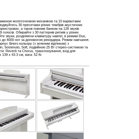
важеною молоточковою механікою та 10 варіантами
олоджуйтесь 30 пресетами різних тембрів акустичних
 оркестрових, а також повним банком на 128 звуків
 голосів. Обирайте з 30 паттернів ритмів у різних
е звуки, розділяючи клавіатуру навпіл, в режимі Duo,
к до 4000 нот за допомогою рекордера. Режим навчання.
пус білого кольору (з зеленим відтінком) з
, Sostenuto, Soft, подвійною 25 Вт стерео-системою та
ти: Reverb та Chorus, транспонування, вхід для
139 x 43.3 см, вага: 52 Кг.