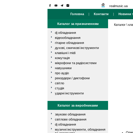
realmusic.ua
Головна
|
Контакти
|
Новини т
Каталог за призначенням
Каталог
\
кла
dj обладнання
відеообладнання
гітарне обладнання
духові, смичкові інструменти
клавішні і midi
комутація
мікрофони та радіосистеми
навушники
про аудіо
рекордери / диктофони
світло
студія
ударні інструменти
Каталог за виробниками
звукове обладнання
світлове обладнання
dj обладнання
музичні інструменти, обладнання
Опис