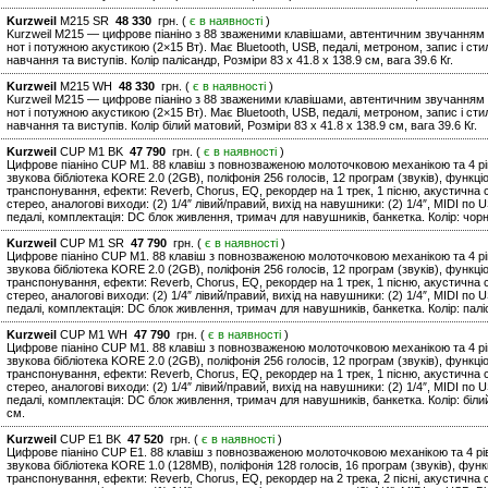
Kurzweil
M215 SR
48 330
грн. (
є в наявності
)
Kurzweil M215 — цифрове піаніно з 88 зваженими клавішами, автентичним звучанням 
нот і потужною акустикою (2×15 Вт). Має Bluetooth, USB, педалі, метроном, запис і ст
навчання та виступів. Колір палісандр, Розміри 83 х 41.8 х 138.9 см, вага 39.6 Кг.
Kurzweil
M215 WH
48 330
грн. (
є в наявності
)
Kurzweil M215 — цифрове піаніно з 88 зваженими клавішами, автентичним звучанням 
нот і потужною акустикою (2×15 Вт). Має Bluetooth, USB, педалі, метроном, запис і ст
навчання та виступів. Колір білий матовий, Розміри 83 х 41.8 х 138.9 см, вага 39.6 Кг.
Kurzweil
CUP M1 BK
47 790
грн. (
є в наявності
)
Цифрове піаніно CUP M1. 88 клавіш з повнозваженою молоточковою механікою та 4 рів
звукова бібліотека KORE 2.0 (2GB), поліфонія 256 голосів, 12 програм (звуків), функц
транспонування, ефекти: Reverb, Chorus, EQ, рекордер на 1 трек, 1 пісню, акустична си
стерео, аналогові виходи: (2) 1/4″ лівий/правий, вихід на навушники: (2) 1/4″, MIDI по U
педалі, комплектація: DC блок живлення, тримач для навушників, банкетка. Колір: чорний
Kurzweil
CUP M1 SR
47 790
грн. (
є в наявності
)
Цифрове піаніно CUP M1. 88 клавіш з повнозваженою молоточковою механікою та 4 рів
звукова бібліотека KORE 2.0 (2GB), поліфонія 256 голосів, 12 програм (звуків), функц
транспонування, ефекти: Reverb, Chorus, EQ, рекордер на 1 трек, 1 пісню, акустична си
стерео, аналогові виходи: (2) 1/4″ лівий/правий, вихід на навушники: (2) 1/4″, MIDI по U
педалі, комплектація: DC блок живлення, тримач для навушників, банкетка. Колір: паліса
Kurzweil
CUP M1 WH
47 790
грн. (
є в наявності
)
Цифрове піаніно CUP M1. 88 клавіш з повнозваженою молоточковою механікою та 4 рів
звукова бібліотека KORE 2.0 (2GB), поліфонія 256 голосів, 12 програм (звуків), функц
транспонування, ефекти: Reverb, Chorus, EQ, рекордер на 1 трек, 1 пісню, акустична си
стерео, аналогові виходи: (2) 1/4″ лівий/правий, вихід на навушники: (2) 1/4″, MIDI по U
педалі, комплектація: DC блок живлення, тримач для навушників, банкетка. Колір: білий.
см.
Kurzweil
CUP E1 BK
47 520
грн. (
є в наявності
)
Цифрове піаніно CUP E1. 88 клавіш з повнозваженою молоточковою механікою та 4 рів
звукова бібліотека KORE 1.0 (128MB), поліфонія 128 голосів, 16 програм (звуків), фун
транспонування, ефекти: Reverb, Chorus, EQ, рекордер на 2 трека, 2 пісні, акустична си