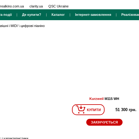
realkino.com.ua
clarity.ua
QSC Ukraine
а події
|
Де купити?
|
Каталог
|
Інтернет-замовлення
|
Реалізова
вішні і MIDI
\
цифрові піаніно
Kurzweil
M115 WH
51 300 грн.
КУПИТИ
ЗАКІНЧУЄТЬСЯ
 і характеристики