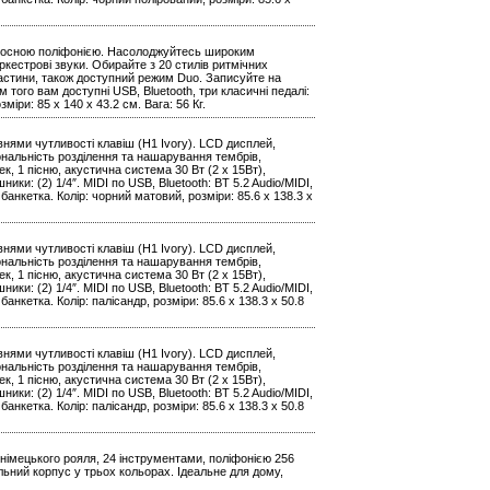
олосною поліфонією. Насолоджуйтесь широким
оркестрові звуки. Обирайте з 20 стилів ритмічних
 частини, також доступний режим Duo. Записуйте на
 того вам доступні USB, Bluetooth, три класичні педалі:
зміри: 85 х 140 x 43.2 см. Вага: 56 Кг.
нями чутливості клавіш (H1 Ivory). LCD дисплей,
іональність розділення та нашарування тембрів,
к, 1 пісню, акустична система 30 Вт (2 x 15Вт),
ники: (2) 1/4″. MIDI по USB, Bluetooth: BT 5.2 Audio/MIDI,
анкетка. Колір: чорний матовий, розміри: 85.6 х 138.3 х
нями чутливості клавіш (H1 Ivory). LCD дисплей,
іональність розділення та нашарування тембрів,
к, 1 пісню, акустична система 30 Вт (2 x 15Вт),
ники: (2) 1/4″. MIDI по USB, Bluetooth: BT 5.2 Audio/MIDI,
анкетка. Колір: палісандр, розміри: 85.6 х 138.3 х 50.8
нями чутливості клавіш (H1 Ivory). LCD дисплей,
іональність розділення та нашарування тембрів,
к, 1 пісню, акустична система 30 Вт (2 x 15Вт),
ники: (2) 1/4″. MIDI по USB, Bluetooth: BT 5.2 Audio/MIDI,
анкетка. Колір: палісандр, розміри: 85.6 х 138.3 х 50.8
німецького рояля, 24 інструментами, поліфонією 256
ильний корпус у трьох кольорах. Ідеальне для дому,