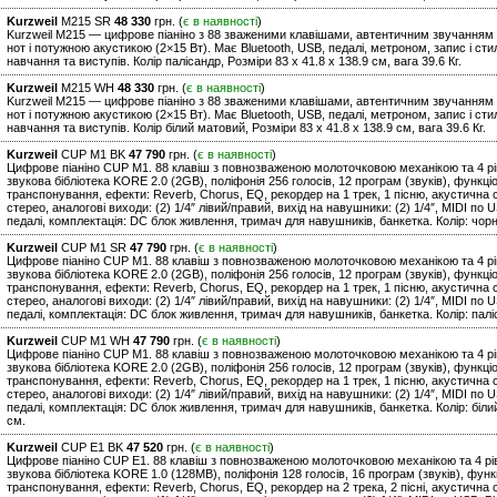
Kurzweil
M215 SR
48 330
грн. (
є в наявності
)
Kurzweil M215 — цифрове піаніно з 88 зваженими клавішами, автентичним звучанням 
нот і потужною акустикою (2×15 Вт). Має Bluetooth, USB, педалі, метроном, запис і ст
навчання та виступів. Колір палісандр, Розміри 83 х 41.8 х 138.9 см, вага 39.6 Кг.
Kurzweil
M215 WH
48 330
грн. (
є в наявності
)
Kurzweil M215 — цифрове піаніно з 88 зваженими клавішами, автентичним звучанням 
нот і потужною акустикою (2×15 Вт). Має Bluetooth, USB, педалі, метроном, запис і ст
навчання та виступів. Колір білий матовий, Розміри 83 х 41.8 х 138.9 см, вага 39.6 Кг.
Kurzweil
CUP M1 BK
47 790
грн. (
є в наявності
)
Цифрове піаніно CUP M1. 88 клавіш з повнозваженою молоточковою механікою та 4 рів
звукова бібліотека KORE 2.0 (2GB), поліфонія 256 голосів, 12 програм (звуків), функц
транспонування, ефекти: Reverb, Chorus, EQ, рекордер на 1 трек, 1 пісню, акустична си
стерео, аналогові виходи: (2) 1/4″ лівий/правий, вихід на навушники: (2) 1/4″, MIDI по U
педалі, комплектація: DC блок живлення, тримач для навушників, банкетка. Колір: чорний
Kurzweil
CUP M1 SR
47 790
грн. (
є в наявності
)
Цифрове піаніно CUP M1. 88 клавіш з повнозваженою молоточковою механікою та 4 рів
звукова бібліотека KORE 2.0 (2GB), поліфонія 256 голосів, 12 програм (звуків), функц
транспонування, ефекти: Reverb, Chorus, EQ, рекордер на 1 трек, 1 пісню, акустична си
стерео, аналогові виходи: (2) 1/4″ лівий/правий, вихід на навушники: (2) 1/4″, MIDI по U
педалі, комплектація: DC блок живлення, тримач для навушників, банкетка. Колір: паліса
Kurzweil
CUP M1 WH
47 790
грн. (
є в наявності
)
Цифрове піаніно CUP M1. 88 клавіш з повнозваженою молоточковою механікою та 4 рів
звукова бібліотека KORE 2.0 (2GB), поліфонія 256 голосів, 12 програм (звуків), функц
транспонування, ефекти: Reverb, Chorus, EQ, рекордер на 1 трек, 1 пісню, акустична си
стерео, аналогові виходи: (2) 1/4″ лівий/правий, вихід на навушники: (2) 1/4″, MIDI по U
педалі, комплектація: DC блок живлення, тримач для навушників, банкетка. Колір: білий.
см.
Kurzweil
CUP E1 BK
47 520
грн. (
є в наявності
)
Цифрове піаніно CUP E1. 88 клавіш з повнозваженою молоточковою механікою та 4 рів
звукова бібліотека KORE 1.0 (128MB), поліфонія 128 голосів, 16 програм (звуків), фун
транспонування, ефекти: Reverb, Chorus, EQ, рекордер на 2 трека, 2 пісні, акустична си