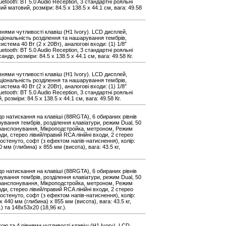
uetooth: BT 5.0 Audio Reception, 3 стандартні рояльні
й матовий, розміри: 84.5 х 138.5 х 44.1 см, вага: 49.58
нями чутливості клавіш (H1 Ivory). LCD дисплей,
кціональність розділення та нашарування тембрів,
стема 40 Вт (2 x 20Вт), аналогові входи: (1) 1/8″
uetooth: BT 5.0 Audio Reception, 3 стандартні рояльні
др, розміри: 84.5 х 138.5 х 44.1 см, вага: 49.58 Кг.
нями чутливості клавіш (H1 Ivory). LCD дисплей,
кціональність розділення та нашарування тембрів,
стема 40 Вт (2 x 20Вт), аналогові входи: (1) 1/8″
uetooth: BT 5.0 Audio Reception, 3 стандартні рояльні
розміри: 84.5 х 138.5 х 44.1 см, вага: 49.58 Кг.
о натискання на клавіші (88RGTA), 6 обираних рівнів
рування тембрів, розділення клавіатури, режим Dual, 50
 Транспонування, Мікроподстройка, метроном, Режим
ди, стерео лівий/правий RCA лінійні входи, 2 стерео
остенуто, софт (з ефектом напів-натиснення), колір:
 мм (глибина) x 855 мм (висота), вага: 43.5 кг,
о натискання на клавіші (88RGTA), 6 обираних рівнів
рування тембрів, розділення клавіатури, режим Dual, 50
 Транспонування, Мікроподстройка, метроном, Режим
ди, стерео лівий/правий RCA лінійні входи, 2 стерео
остенуто, софт (з ефектом напів-натиснення), колір:
 440 мм (глибина) x 855 мм (висота), вага: 43.5 кг,
 та 148х53х20 (18,96 кг.).
ю та 4 рівнями чутливості клавіш (H1 Ivory). LCD