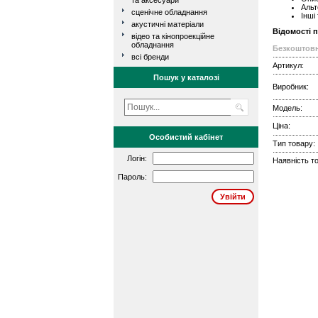
та аксесуари
Альт
сценічне обладнання
Інші
акустичні матеріали
Відомості 
відео та кінопроекційне
обладнання
Безкоштовн
всі бренди
Артикул:
Пошук у каталозі
Виробник:
Модель:
Ціна:
Особистий кабінет
Тип товару:
Логін:
Наявність то
Пароль: