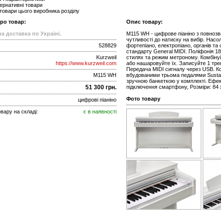
ернативні товари
 товари цього виробника розділу
про товар:
Опис товару:
а доставка по Україні.
M115 WH - цифрове піаніно з повноз
чутливості до натиску на вибір. Нас
528829
фортепіано, електропіано, органів та
стандарту General MIDI. Поліфонія 189
Kurzweil
стилях та режим метроному. Комбінуйт
https://www.kurzweil.com
або нашаровуйте їх. Записуйте 1 тре
Передача MIDI сигналу через USB. Кор
M115 WH
вбудованими трьома педалями Sustain
зручною банкеткою у комплекті. Ефек
51 300 грн.
підключення смартфону, Розміри: 84 х 
Фото товару
цифрові піаніно
вару на складі:
є в наявності