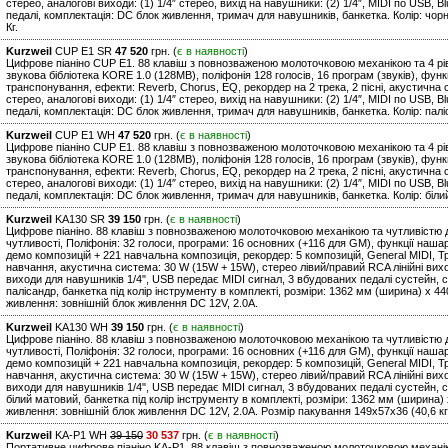
стерео, аналогові виходи: (1) 1/4″ стерео, вихід на навушники: (2) 1/4″, MIDI по USB, Bl
педалі, комплектація: DC блок живлення, тримач для навушників, банкетка. Колір: чорни
Кг.
Kurzweil
CUP E1 SR
47 520
грн. (
є в наявності
)
Цифрове піаніно CUP E1. 88 клавіш з повнозваженою молоточковою механікою та 4 рів
звукова бібліотека KORE 1.0 (128MB), поліфонія 128 голосів, 16 програм (звуків), фун
транспонування, ефекти: Reverb, Chorus, EQ, рекордер на 2 трека, 2 пісні, акустична си
стерео, аналогові виходи: (1) 1/4″ стерео, вихід на навушники: (2) 1/4″, MIDI по USB, Bl
педалі, комплектація: DC блок живлення, тримач для навушників, банкетка. Колір: палісан
Kurzweil
CUP E1 WH
47 520
грн. (
є в наявності
)
Цифрове піаніно CUP E1. 88 клавіш з повнозваженою молоточковою механікою та 4 рів
звукова бібліотека KORE 1.0 (128MB), поліфонія 128 голосів, 16 програм (звуків), фун
транспонування, ефекти: Reverb, Chorus, EQ, рекордер на 2 трека, 2 пісні, акустична си
стерео, аналогові виходи: (1) 1/4″ стерео, вихід на навушники: (2) 1/4″, MIDI по USB, Bl
педалі, комплектація: DC блок живлення, тримач для навушників, банкетка. Колір: білий, 
Kurzweil
KA130 SR
39 150
грн. (
є в наявності
)
Цифрове піаніно. 88 клавіш з повнозваженою молоточковою механікою та чутливістю д
чутливості, Поліфонія: 32 голоси, програми: 16 основних (+116 для GM), функції наша
демо композицій + 221 навчальна композиція, рекордер: 5 композицій, General MIDI,
навчання, акустична система: 30 W (15W + 15W), стерео лівий/правий RCA лінійні вихо
виходи для навушників 1/4", USB передає MIDI сигнал, 3 вбудованих педалі сустейн, с
палісандр, банкетка під колір інструменту в комплекті, розміри: 1362 мм (ширина) x 440
живлення: зовнішній блок живлення DC 12V, 2.0A.
Kurzweil
KA130 WH
39 150
грн. (
є в наявності
)
Цифрове піаніно. 88 клавіш з повнозваженою молоточковою механікою та чутливістю д
чутливості, Поліфонія: 32 голоси, програми: 16 основних (+116 для GM), функції наша
демо композицій + 221 навчальна композиція, рекордер: 5 композицій, General MIDI,
навчання, акустична система: 30 W (15W + 15W), стерео лівий/правий RCA лінійні вихо
виходи для навушників 1/4", USB передає MIDI сигнал, 3 вбудованих педалі сустейн, с
білий матовий, банкетка під колір інструменту в комплекті, розміри: 1362 мм (ширина) x
живлення: зовнішній блок живлення DC 12V, 2.0A. Розмір пакування 149х57х36 (40,6 кг.)
Kurzweil
KA-P1 WH
39 150
30 537
грн. (
є в наявності
)
Портативне цифрове піаніно KA-P1. 88 клавіш з повнозваженою молоточковою механіко