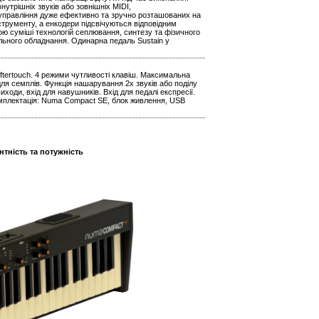
утрішніх звуків або зовнішніх MIDI,
 управління дуже ефективно та зручно розташованих на
трументу, а енкодери підсвічуються відповідним
ою суміші технологій сеплювання, синтезу та фізичного
ьного обладнання. Одинарна педаль Sustain у
Aftertouch. 4 режими чутливості клавіш. Максимальна
 для семплів. Функція нашарування 2х звуків або поділу
иходи, вхід для навушників. Вхід для педалі експресії.
. Комплектація: Numa Compact SE, блок живлення, USB
тність та потужність