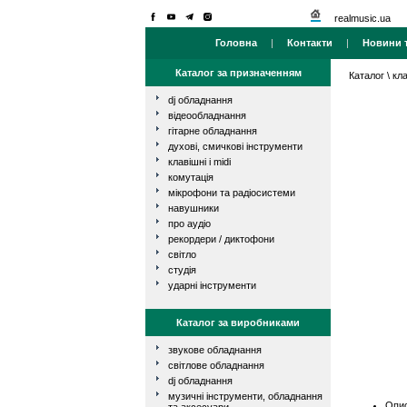
realmusic.ua
Головна
|
Контакти
|
Новини т
Каталог за призначенням
Каталог
\
кла
dj обладнання
відеообладнання
гітарне обладнання
духові, смичкові інструменти
клавішні і midi
комутація
мікрофони та радіосистеми
навушники
про аудіо
рекордери / диктофони
світло
студія
ударні інструменти
Каталог за виробниками
звукове обладнання
світлове обладнання
dj обладнання
музичні інструменти, обладнання
Опис