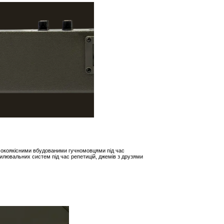
сокоякісними вбудованими гучномовцями під час
силювальних систем під час репетицій, джемів з друзями