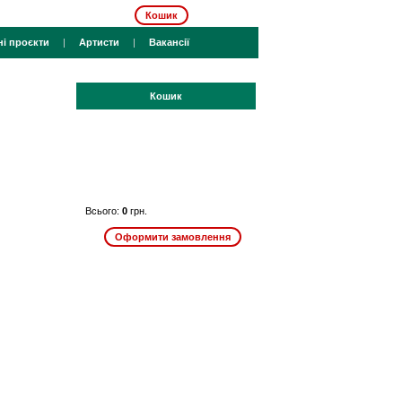
Кошик
ні проєкти
|
Артисти
|
Вакансії
Кошик
Всього:
0
грн.