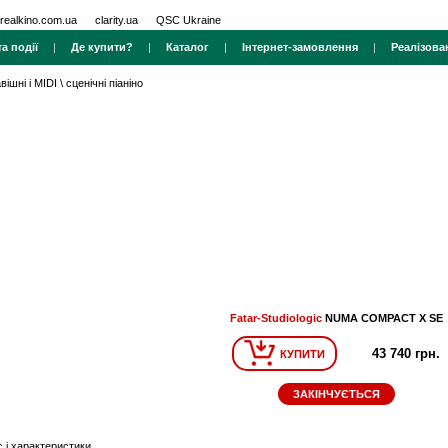
realkino.com.ua
clarity.ua
QSC Ukraine
а події
|
Де купити?
|
Каталог
|
Інтернет-замовлення
|
Реалізова
вішні і MIDI
\
сценічні піаніно
Fatar-Studiologic
NUMA COMPACT X SE
43 740 грн.
КУПИТИ
ЗАКІНЧУЄТЬСЯ
 і характеристики