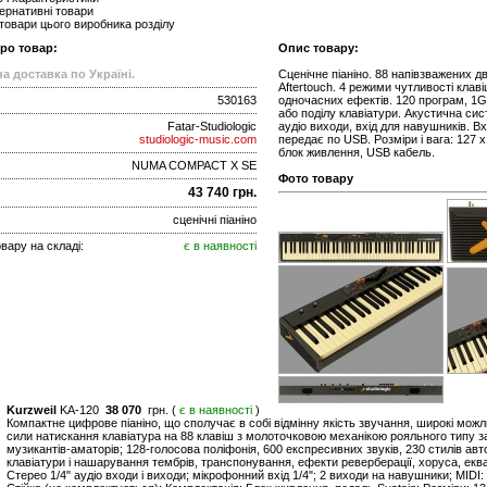
ернативні товари
 товари цього виробника розділу
про товар:
Опис товару:
а доставка по Україні.
Сценічне піаніно. 88 напівзважених д
Aftertouch. 4 режими чутливості клаві
530163
одночасних ефектів. 120 програм, 1G
або поділу клавіатури. Акустична сис
Fatar-Studiologic
аудіо виходи, вхід для навушників. Вхі
studiologic-music.com
передає по USB. Розміри і вага: 127 х
блок живлення, USB кабель.
NUMA COMPACT X SE
Фото товару
43 740 грн.
сценічні піаніно
вару на складі:
є в наявності
Kurzweil
KA-120
38 070
грн. (
є в наявності
)
Компактне цифрове піаніно, що сполучає в собі відмінну якість звучання, широкі можл
сили натискання клавіатура на 88 клавіш з молоточковою механікою рояльного типу за
музикантів-аматорів; 128-голосова поліфонія, 600 експресивних звуків, 230 стилів а
клавіатури і нашарування тембрів, транспонування, ефекти реверберації, хоруса, екв
Стерео 1/4" аудіо входи і виходи; мікрофонний вхід 1/4"; 2 виходи на навушники; MIDI: 