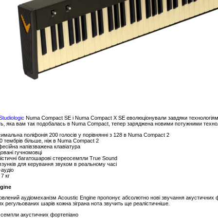
Studiologic
Numa Compact SE і Numa Compact X SE еволюціонували завдяки технологіям
ть, яка вам так подобалась в Numa Compact, тепер заряджена новими потужними технол
имальна поліфонія 200 голосів у порівнянні з 128 в Numa Compact 2
0 тембрів більше, ніж в Numa Compact 2
есійна напівзважена клавіатура
овані гучномовці
істичні багатошарові стереосемпли True Sound
взунків для керування звуком в реальному часі
аудіо
 7 кг
gine
овлений аудіомеханізм Acoustic Engine пропонує абсолютно нові звучання акустичних 
их регульованих шарів кожна зіграна нота звучить ще реалістичніше.
 семпли акустичних фортепіано