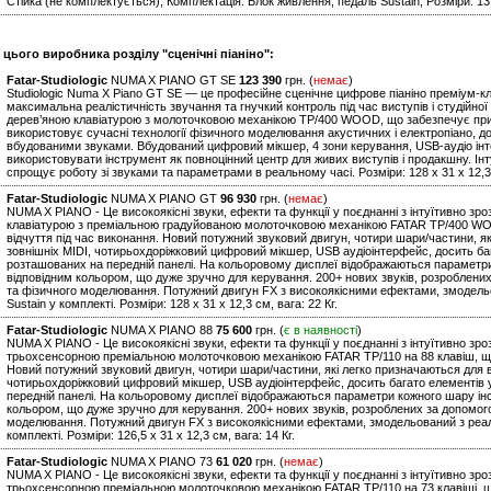
Стійка (не комплектується); Комплектація: Блок живлення, педаль Sustain; Розміри: 13,7
 цього виробника розділу "сценічні піаніно":
Fatar-Studiologic
NUMA X PIANO GT SE
123 390
грн. (
немає
)
Studiologic Numa X Piano GT SE — це професійне сценічне цифрове піаніно преміум-кл
максимальна реалістичність звучання та гнучкий контроль під час виступів і студійн
дерев’яною клавіатурою з молоточковою механікою TP/400 WOOD, що забезпечує природ
використовує сучасні технології фізичного моделювання акустичних і електропіано, д
вбудованими звуками. Вбудований цифровий мікшер, 4 зони керування, USB-аудіо інт
використовувати інструмент як повноцінний центр для живих виступів і продакшну. І
спрощує роботу зі звуками та параметрами в реальному часі. Розміри: 128 х 31 х 12,3 с
Fatar-Studiologic
NUMA X PIANO GT
96 930
грн. (
немає
)
NUMA X PIANO - Це високоякісні звуки, ефекти та функції у поєднанні з інтуїтивно 
клавіатурою з преміальною градуйованою молоточковою механікою FATAR TP/400 WOO
відчуття під час виконання. Новий потужний звуковий двигун, чотири шари/частини, як
зовнішніх MIDI, чотирьохдоріжковий цифровий мікшер, USB аудіоінтерфейс, досить ба
розташованих на передній панелі. На кольоровому дисплеї відображаються параметри
відповідним кольором, що дуже зручно для керування. 200+ нових звуків, розроблени
та фізичного моделювання. Потужний двигун FX з високоякісними ефектами, змодель
Sustain у комплекті. Розміри: 128 х 31 х 12,3 см, вага: 22 Кг.
Fatar-Studiologic
NUMA X PIANO 88
75 600
грн. (
є в наявності
)
NUMA X PIANO - Це високоякісні звуки, ефекти та функції у поєднанні з інтуїтивно з
трьохсенсорною преміальною молоточковою механікою FATAR TP/110 на 88 клавіш, що 
Новий потужний звуковий двигун, чотири шари/частини, які легко призначаються для вн
чотирьохдоріжковий цифровий мікшер, USB аудіоінтерфейс, досить багато елементів
передній панелі. На кольоровому дисплеї відображаються параметри кожного шару інс
кольором, що дуже зручно для керування. 200+ нових звуків, розроблених за допомог
моделювання. Потужний двигун FX з високоякісними ефектами, змодельований з реал
комплекті. Розміри: 126,5 х 31 х 12,3 см, вага: 14 Кг.
Fatar-Studiologic
NUMA X PIANO 73
61 020
грн. (
немає
)
NUMA X PIANO - Це високоякісні звуки, ефекти та функції у поєднанні з інтуїтивно з
трьохсенсорною преміальною молоточковою механікою FATAR TP/110 на 73 клавіші, що