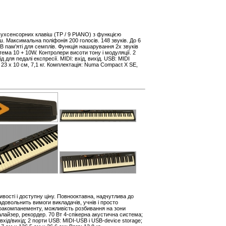
вухсенсорних клавіш (TP / 9 PIANO) з функцією
ш. Максимальна поліфонія 200 голосів. 148 звуків. До 6
B пам'яті для семплів. Функція нашарування 2х звуків
тема 10 + 10W. Контролери висоти тону і модуляції. 2
д для педалі експресії. MIDI: вхід, вихід. USB: MIDI
 23 х 10 см, 7,1 кг. Комплектація: Numa Compact X SE,
ивості і доступну ціну. Повнооктавна, надчутлива до
довольнить вимоги викладачів, учнів і просто
втоакомпанементу, можливість розбивання на зони
алайзер, рекордер. 70 Вт 4-спікерна акустична система;
вхід/вихід; 2 порти USB: MIDI-USB і USB-device storage;