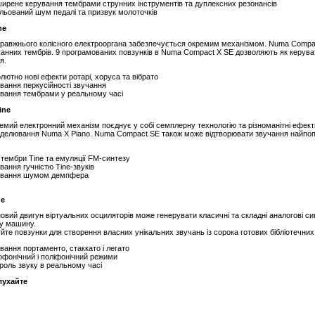
ирене керування тембрами струнних інструментів та дуплексних резонансів
льований шум педалі та призвук молоточків
ne
равжнього колісного електрооргана забезпечується окремим механізмом. Numa Compac
ганних тембрів. 9 програмованих повзунків в Numa Compact X SE дозволяють як керувати
я.
лютно нові ефекти ротарі, хоруса та вібрато
вання перкусійності звучання
вання тембрами у реальному часі
ine
емий електронний механізм поєднує у собі семплерну технологію та різноманітні ефе
делювання Numa X Piano. Numa Compact SE також може відтворювати звучання найпопу
 тембри Tine та емуляції FM-синтезу
вання гучністю Tine-звуків
ування шумом демпфера
ne
овий двигун віртуальних осциляторів може генерувати класичні та складні аналогові 
у машину.
те повзунки для створення власних унікальних звучань із сорока готових бібліотечних 
вання портаменто, стаккато і легато
фонічний і поліфонічний режими
роль звуку в реальному часі
лухайте