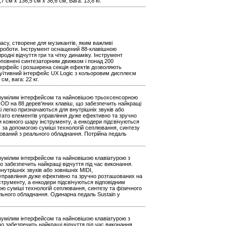
 см х 136,5 см х 36,6 см; Вага: 13,8 кг.
асу, створене для музикантів, яким важливі
ої роботи. Інструмент оснащений 88-клавішною
ні відчуття гри та чітку динаміку. Інструмент
оповнені синтезаторним движком і понад 200
ерфейс і розширена секція ефектів дозволяють
нтуїтивний інтерфейс UX Logic з кольоровим дисплеєм
м, вага: 22 кг.
зрозумілим інтерфейсом та найновішою трьохсенсорною
D на 88 дерев'яних клавіш, що забезпечить найкращі
і легко призначаються для внутрішніх звуків або
гато елементів управління дуже ефективно та зручно
 кожного шару інструменту, а енкодери підсвічуються
х за допомогою суміші технологій сеплювання, синтезу
ований з реального обладнання. Потрійна педаль
розумілим інтерфейсом та найновішою клавіатурою з
забезпечить найкращі відчуття під час виконання.
утрішніх звуків або зовнішніх MIDI,
 управління дуже ефективно та зручно розташованих на
трументу, а енкодери підсвічуються відповідним
ою суміші технологій сеплювання, синтезу та фізичного
ьного обладнання. Одинарна педаль Sustain у
розумілим інтерфейсом та найновішою клавіатурою з
 забезпечить найкращі відчуття під час виконання.