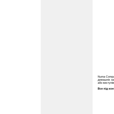
Numa Compac
домашніх за
або виступів
Все під ко