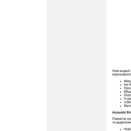
Нові моделі
портативніс
Макс
На 6
Проф
Вбуд
Реал
9 по
USB-
Вага
Acoustic En
Повністю он
та додатков
Нові