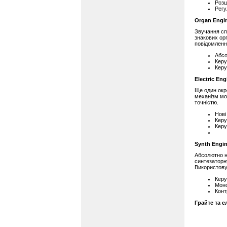
Розш
Регу
Organ Engi
Звучання сп
знакових ор
повідомленн
Абсо
Керу
Керу
Electric Eng
Ще один окр
механізм мо
точністю.
Нові
Керу
Кер
Synth Engi
Абсолютно н
синтезаторн
Використовуй
Керу
Моно
Конт
Грайте та с