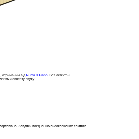
, отриманим від
Numa X Piano
. Вся легкість і
огіями синтезу звуку.
фортепіано. Завдяки поєднанню високоякісних семплів