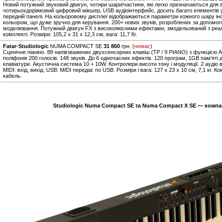
Новий потужний звуковий двигун, чотири шари/частини, які легко призначаються для вн
чотирьохдоріжковий цифровий мікшер, USB аудіоінтерфейс, досить багато елементів
передній панелі. На кольоровому дисплеї відображаються параметри кожного шару інс
кольором, що дуже зручно для керування. 200+ нових звуків, розроблених за допомог
моделювання. Потужний двигун FX з високоякісними ефектами, змодельований з реал
комплекті. Розміри: 105,2 х 31 х 12,3 см, вага: 11,7 Кг.
Fatar-Studiologic
NUMA COMPACT SE
31 860
грн. (
немає
)
Сценічне піаніно. 88 напівзважених двухсенсорних клавіш (TP / 9 PIANO) з функцією 
поліфонія 200 голосів. 148 звуків. До 6 одночасних ефектів. 120 програм, 1GB пам'яті
клавіатури. Акустична система 10 + 10W. Контролери висоти тону і модуляції. 2 аудіо в
MIDI: вхід, вихід. USB: MIDI передає по USB. Розміри і вага: 127 х 23 х 10 см, 7,1 кг
кабель.
Studiologic Numa Compact SE та Numa Compact X SE — компан