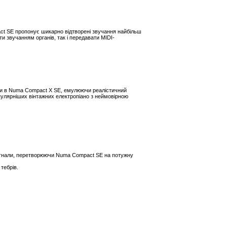
t SE пропонує шикарно відтворені звучання найбільш
 звучанням органів, так і передавати MIDI-
кти в Numa Compact X SE, емулюючи реалістичний
лярніших вінтажних електропіано з неймовірною
сигнали, перетворюючи Numa Compact SE на потужну
тебрів.