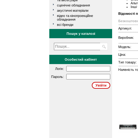
та аксесуари
Альт
сценічне обладнання
Інші
акустичні матеріали
Відомості 
відео та кінопроекційне
обладнання
Безкоштовн
всі бренди
Артикул:
Пошук у каталозі
Виробник:
Модель:
Ціна:
Особистий кабінет
Тип товару:
Логін:
Наявність то
Пароль: