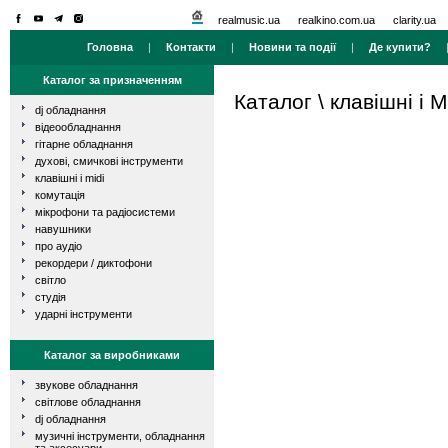
realmusic.ua
realkino.com.ua
clarity.ua
Головна
|
Контакти
|
Новини та події
|
Де купити?
Каталог за призначенням
Каталог
\
клавішні і M
dj обладнання
відеообладнання
гітарне обладнання
духові, смичкові інструменти
клавішні і midi
комутація
мікрофони та радіосистеми
навушники
про аудіо
рекордери / диктофони
світло
студія
ударні інструменти
Каталог за виробниками
звукове обладнання
світлове обладнання
dj обладнання
музичні інструменти, обладнання