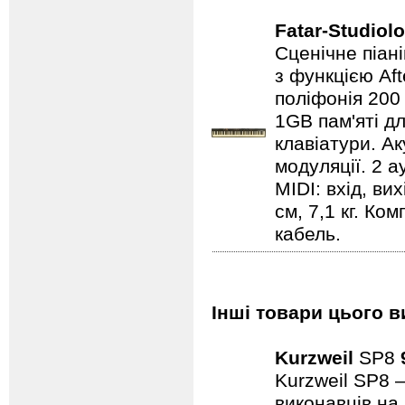
Fatar-Studiol
Сценічне піан
з функцією Af
поліфонія 200 
1GB пам'яті д
клавіатури. А
модуляції. 2 а
MIDI: вхід, ви
см, 7,1 кг. К
кабель.
Інші товари цього в
Kurzweil
SP8
Kurzweil SP8 
виконавців на 