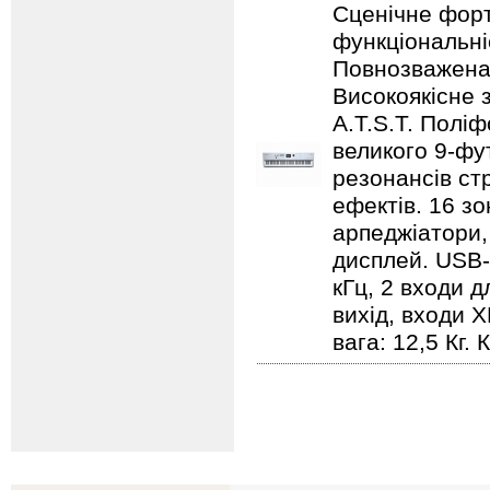
Cценічне форт
функціональніс
Повнозважена 
Високоякісне 
A.T.S.T. Поліф
великого 9-фу
резонансів ст
ефектів. 16 з
арпеджіатори,
дисплей. USB-а
кГц, 2 входи д
вихід, входи X
вага: 12,5 Кг. 