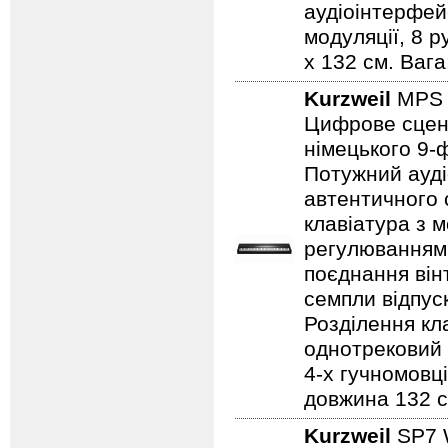
аудіоінтерфейс
модуляції, 8 р
х 132 см. Вага:
Kurzweil
MPS
Цифрове сцені
німецького 9-ф
Потужний ауді
автентичного 
клавіатура з 
регулюванням 
поєднання він
семпли відпус
Розділення кл
однотрековий 
4-х гучномовці
довжина 132 см
Kurzweil
SP7