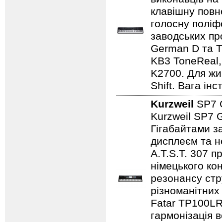
клавішну повн
голосну поліф
заводських пр
German D та T
KB3 ToneReal, 
K2700. Для жив
Shift. Вага ін
Kurzweil
SP7 
Kurzweil SP7 G
Гігабайтами з
дисплеєм та н
A.T.S.T. 307 п
німецького ко
резонансу стр
різноманітних
Fatar TP100LR
гармонізація 