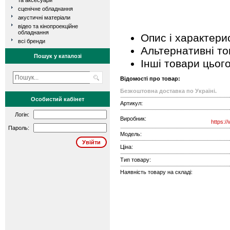
та аксесуари
сценічне обладнання
акустичні матеріали
відео та кінопроекційне
обладнання
Опис і характери
всі бренди
Альтернативні т
Пошук у каталозі
Інші товари цьог
Відомості про товар:
Безкоштовна доставка по Україні.
Особистий кабінет
Артикул:
Логін:
Виробник:
https:/
Пароль:
Модель:
Ціна:
Тип товару:
Наявність товару на складі: