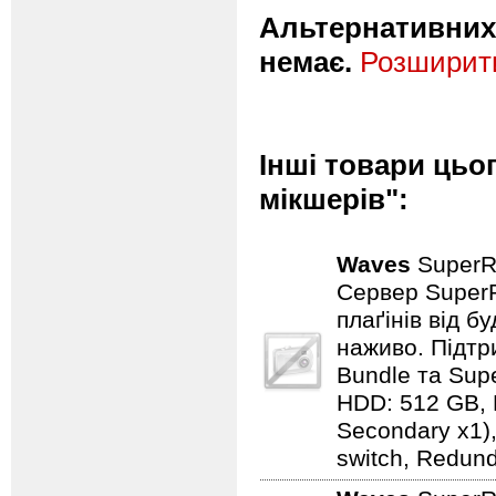
Альтернативних 
немає.
Розширити
Інші товари цьо
мікшерів":
Waves
SuperR
Сервер SuperR
плаґінів від б
наживо. Підтр
Bundle та Sup
HDD: 512 GB, D
Secondary x1),
switch, Redun