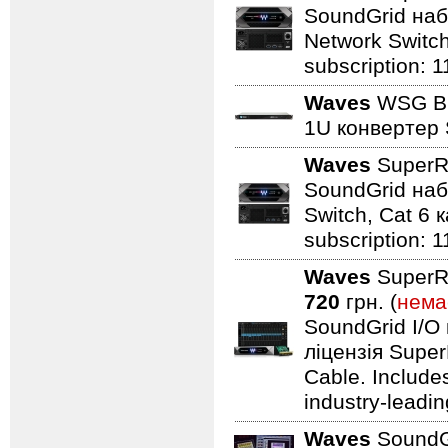
SoundGrid наб
Network Switch,
subscription: 1
Waves
WSG Br
1U конвертер 
Waves
SuperR
SoundGrid наб
Switch, Cat 6 к
subscription: 1
Waves
SuperR
720
грн. (
нема
SoundGrid I/O
ліцензія Super
Cable. Includes
industry-leadin
Waves
SoundGr