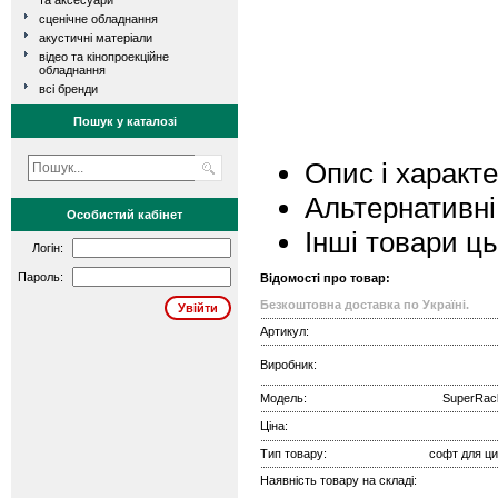
та аксесуари
сценічне обладнання
акустичні матеріали
відео та кінопроекційне
обладнання
всі бренди
Пошук у каталозі
Опис і характ
Альтернативні
Особистий кабінет
Інші товари ц
Логін:
Пароль:
Відомості про товар:
Безкоштовна доставка по Україні.
Артикул:
Виробник:
Модель:
SuperRac
Ціна:
Тип товару:
софт для ц
Наявність товару на складі: