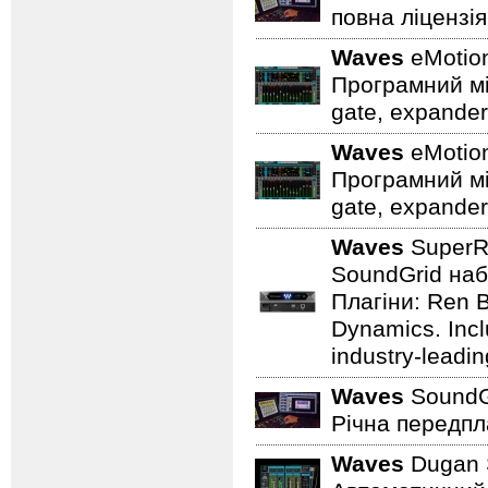
повна ліцензія
Waves
eMotion
Програмний мі
gate, expander,
Waves
eMotion
Програмний мі
gate, expander,
Waves
SuperR
SoundGrid набі
Плагіни: Ren 
Dynamics. Inclu
industry-leadin
Waves
SoundGr
Річна передпл
Waves
Dugan 