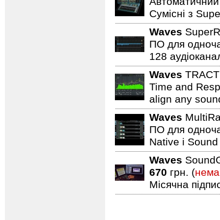
Автоматичний 
Сумісні з Supe
Waves
SuperR
ПО для одноча
128 аудіоканал
Waves
TRACT 
Time and Respo
align any soun
Waves
MultiR
ПО для одноча
Native і Sound 
Waves
SoundGr
670
грн. (
нема
Місячна підпи