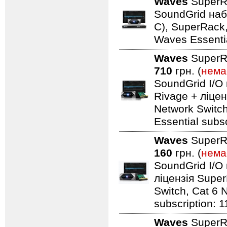
Waves
SuperR
SoundGrid наб
C), SuperRack, 
Waves Essentia
Waves
SuperR
710
грн. (
нема
SoundGrid I/
Rivage + ліце
Network Switch
Essential subsc
Waves
SuperR
160
грн. (
нема
SoundGrid I/O
ліцензія Supe
Switch, Cat 6 N
subscription: 1
Waves
SuperR