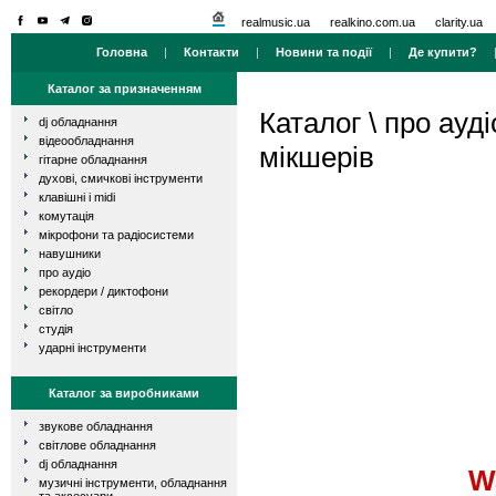
realmusic.ua
realkino.com.ua
clarity.ua
Головна
|
Контакти
|
Новини та події
|
Де купити?
Каталог за призначенням
Каталог
\
про ауді
dj обладнання
відеообладнання
мікшерів
гітарне обладнання
духові, смичкові інструменти
клавішні і midi
комутація
мікрофони та радіосистеми
навушники
про аудіо
рекордери / диктофони
світло
студія
ударні інструменти
Каталог за виробниками
звукове обладнання
світлове обладнання
dj обладнання
W
музичні інструменти, обладнання