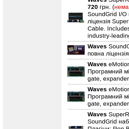
720
грн. (
нема
SoundGrid I/O
ліцензія Super
Cable. Includes
industry-leadin
Waves
SoundGr
повна ліцензія
Waves
eMotion
Програмний мі
gate, expander,
Waves
eMotion
Програмний мі
gate, expander,
Waves
SuperR
SoundGrid набі
Плагіни: Ren 