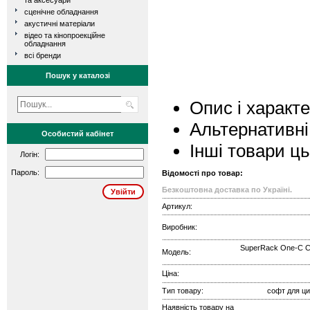
та аксесуари
сценічне обладнання
акустичні матеріали
відео та кінопроекційне
обладнання
всі бренди
Пошук у каталозі
Опис і характ
Альтернативні
Особистий кабінет
Інші товари ц
Логін:
Пароль:
Відомості про товар:
Безкоштовна доставка по Україні.
Артикул:
Виробник:
SuperRack One-C C
Модель:
Ціна:
Тип товару:
софт для ц
Наявність товару на