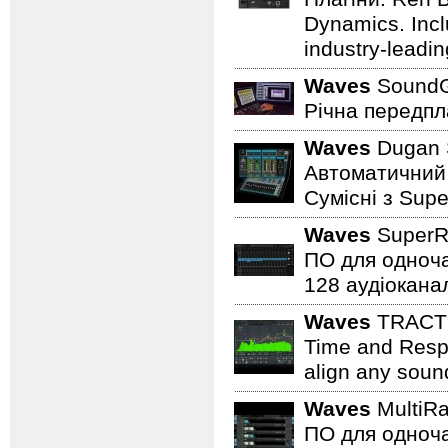
Dynamics. Inclu
industry-leadin
Waves
SoundGr
Річна передпл
Waves
Dugan 
Автоматичний 
Сумісні з Supe
Waves
SuperR
ПО для одноча
128 аудіоканал
Waves
TRACT 
Time and Respo
align any soun
Waves
MultiR
ПО для одноча