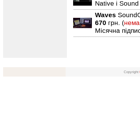
Native і Sound 
Waves
SoundGr
670
грн. (
нема
Місячна підпи
Copyright