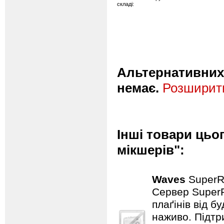
складі:
Альтернативних 
немає.
Розширити
Інші товари цьо
мікшерів":
Waves
SuperR
Сервер SuperR
плаґінів від б
наживо. Підтр