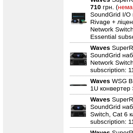
710
грн. (
нема
SoundGrid I/
Rivage + ліце
Network Switch
Essential subsc
Waves
SuperR
SoundGrid наб
Network Switch,
subscription: 1
Waves
WSG Br
1U конвертер 
Waves
SuperR
SoundGrid наб
Switch, Cat 6 к
subscription: 1
Waves
SuperR