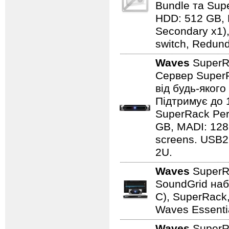
Bundle та Sup
HDD: 512 GB, D
Secondary x1),
switch, Redun
Waves
SuperR
Сервер SuperR
від будь-яког
Підтримує до 
SuperRack Per
GB, MADI: 128 
screens. USB2
2U.
Waves
SuperR
SoundGrid наб
C), SuperRack, 
Waves Essentia
Waves
SuperR