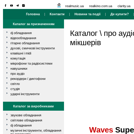
realmusic.ua
realkino.com.ua
clarity.ua
Головна
|
Контакти
|
Новини та події
|
Де купити?
Каталог за призначенням
Каталог
\
про ауді
dj обладнання
відеообладнання
мікшерів
гітарне обладнання
духові, смичкові інструменти
клавішні і midi
комутація
мікрофони та радіосистеми
навушники
про аудіо
рекордери / диктофони
світло
студія
ударні інструменти
Каталог за виробниками
звукове обладнання
світлове обладнання
dj обладнання
Waves
Supe
музичні інструменти, обладнання