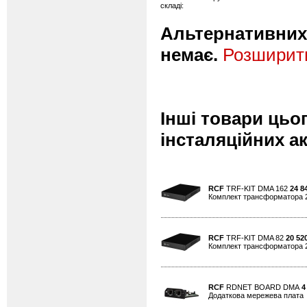
складі:
Альтернативних 
немає.
Розширити
Інші товари цьо
інсталяційних а
RCF
TRF-KIT DMA 162
24 8
Комплект трансформатора 2 
RCF
TRF-KIT DMA 82
20 52
Комплект трансформатора 2 
RCF
RDNET BOARD DMA
4
Додаткова мережева плата