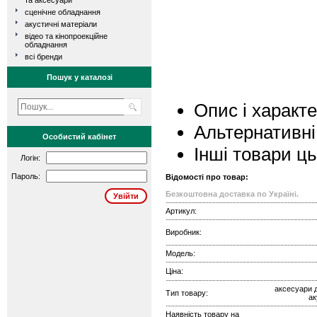
та аксесуари
сценічне обладнання
акустичні матеріали
відео та кінопроекційне
обладнання
всі бренди
Пошук у каталозі
Опис і характ
Альтернативні
Особистий кабінет
Інші товари ц
Логін:
Пароль:
Відомості про товар:
Безкоштовна доставка по Україні.
Артикул:
Виробник:
Модель:
Ціна:
аксесуари д
Тип товару:
ак
Наявність товару на