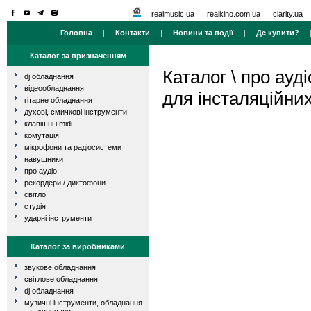
realmusic.ua
realkino.com.ua
clarity.ua
Головна
|
Контакти
|
Новини та події
|
Де купити?
Каталог за призначенням
Каталог
\
про ауді
dj обладнання
відеообладнання
для інсталяційни
гітарне обладнання
духові, смичкові інструменти
клавішні і midi
комутація
мікрофони та радіосистеми
навушники
про аудіо
рекордери / диктофони
світло
студія
ударні інструменти
Каталог за виробниками
звукове обладнання
світлове обладнання
dj обладнання
музичні інструменти, обладнання