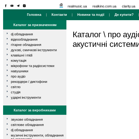
realmusic.ua
realkino.com.ua
clarity.ua
Головна
|
Контакти
|
Новини та події
|
Де купити?
Каталог за призначенням
Каталог
\
про ауді
dj обладнання
відеообладнання
акустичні систем
гітарне обладнання
духові, смичкові інструменти
клавішні і midi
комутація
мікрофони та радіосистеми
навушники
про аудіо
рекордери / диктофони
світло
студія
ударні інструменти
Каталог за виробниками
звукове обладнання
світлове обладнання
dj обладнання
музичні інструменти, обладнання