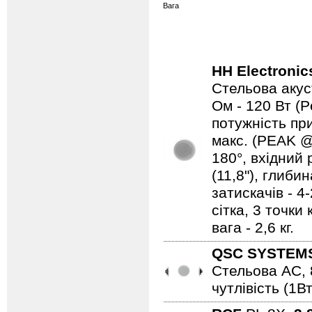
Вага
HH Electronic
Стельова акуст
Ом - 120 Вт (P
потужність при
макс. (PEAK @1
180°, вхідний 
(11,8"), глибин
затискачів - 4
сітка, 3 точки
вага - 2,6 кг.
QSC SYSTEM
Стельова АС, 8 
чутлівість (1Вт