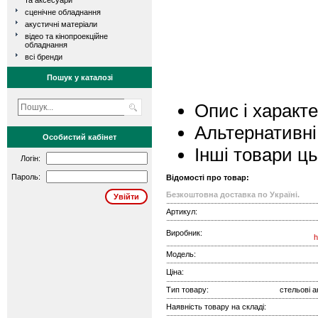
та аксесуари
сценічне обладнання
акустичні матеріали
відео та кінопроекційне
обладнання
всі бренди
Пошук у каталозі
Опис і характ
Альтернативні
Особистий кабінет
Інші товари ц
Логін:
Пароль:
Відомості про товар:
Безкоштовна доставка по Україні.
Артикул:
Виробник:
h
Модель:
Ціна:
Тип товару:
стельові а
Наявність товару на складі: