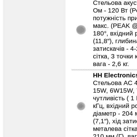
Стельова акуст
Ом - 120 Вт (P
потужність при
макс. (PEAK @1
180°, вхідний 
(11,8"), глибин
затискачів - 4
сітка, 3 точки
вага - 2,6 кг.
HH Electronic
Стельова АС 4 
15W, 6W15W, 7
чутливість ( 1
кГц, вхідний р
діаметр - 204 
(7,1"), хід за
металева сітка
210 мм (Г), ваг