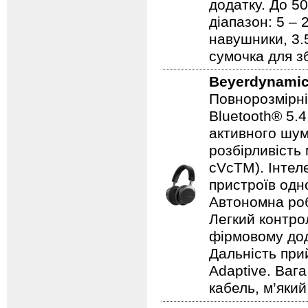
додатку. До 5
діапазон: 5 – 
навушники, 3.
сумочка для зб
Beyerdynami
Повнорозмірні
Bluetooth® 5.
активного шум
розбірливість 
cVcTM). Інтел
пристроїв одн
Автономна роб
Легкий контро
фірмовому дода
Дальність при
Adaptive. Ваг
кабель, м’який