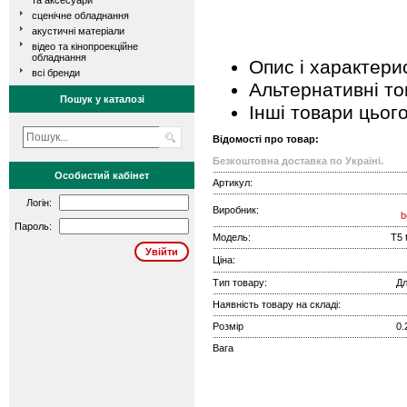
та аксесуари
сценічне обладнання
акустичні матеріали
відео та кінопроекційне
обладнання
Опис і характери
всі бренди
Альтернативні т
Пошук у каталозі
Інші товари цьог
Відомості про товар:
Безкоштовна доставка по Україні.
Особистий кабінет
Артикул:
Логін:
Виробник:
b
Пароль:
Модель:
T5 
Ціна:
Тип товару:
Дл
Наявність товару на складі:
Розмір
0.
Вага