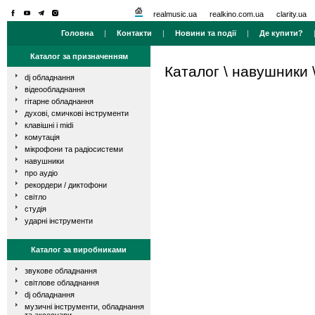
realmusic.ua
realkino.com.ua
clarity.ua
Головна
|
Контакти
|
Новини та події
|
Де купити?
Каталог за призначенням
Каталог
\
навушники
dj обладнання
відеообладнання
гітарне обладнання
духові, смичкові інструменти
клавішні і midi
комутація
мікрофони та радіосистеми
навушники
про аудіо
рекордери / диктофони
світло
студія
ударні інструменти
Каталог за виробниками
звукове обладнання
світлове обладнання
dj обладнання
музичні інструменти, обладнання