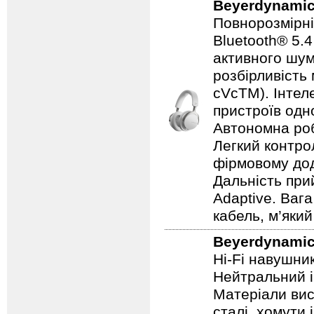
Beyerdynami
Повнорозмірні
Bluetooth® 5.
активного шум
розбірливість 
cVcTM). Інтел
пристроїв одн
Автономна роб
Легкий контро
фірмовому дода
Дальність при
Adaptive. Ваг
кабель, м’який
Beyerdynami
Hi-Fi навушник
Нейтральний і
Матеріали висо
сталі, хомути 