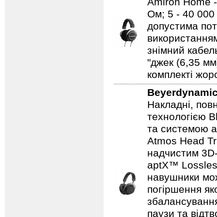
Amiron Home - 
Ом; 5 - 40 000
допустима пот
використанням
знімний кабел
"джек (6,35 мм
комплекті жор
Beyerdynami
Накладні, пов
технологією B
та системою а
Atmos Head T
надчистим 3D-
aptX™ Lossles
навушники мож
погіршення як
збалансування
паузи та відтв