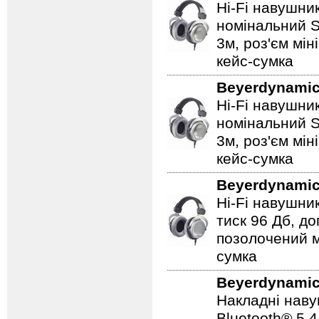
Hi-Fi навушник
номінальний S
3м, роз'єм мін
кейс-сумка
Beyerdynami
Hi-Fi навушник
номінальний S
3м, роз'єм мін
кейс-сумка
Beyerdynami
Hi-Fi навушник
тиск 96 Дб, д
позолочений мі
сумка
Beyerdynami
Накладні наву
Bluetooth® 5.