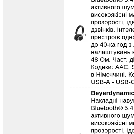
активного шу
високоякісні 
прозорості, і
дзвінків. Інте
пристроїв одн
до 40-ка год з
налаштувань в
48 Ом. Част. д
Кодеки: AAC, 
в Німеччині. 
USB-А - USB-С
Beyerdynami
Накладні наву
Bluetooth® 5.
активного шу
високоякісні 
прозорості, і