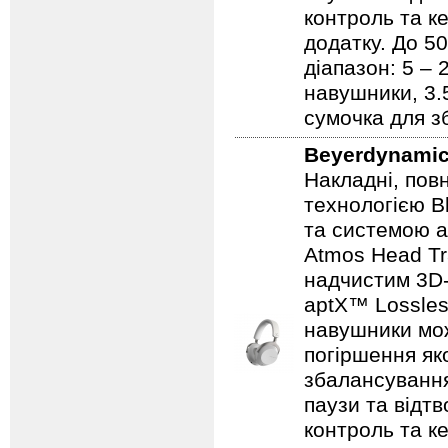
контроль та к
додатку. До 5
діапазон: 5 – 
навушники, 3.
сумочка для зб
Beyerdynami
Накладні, пов
технологією B
та системою а
Atmos Head T
надчистим 3D-
aptX™ Lossles
навушники мож
погіршення як
збалансування
паузи та відтв
контроль та к