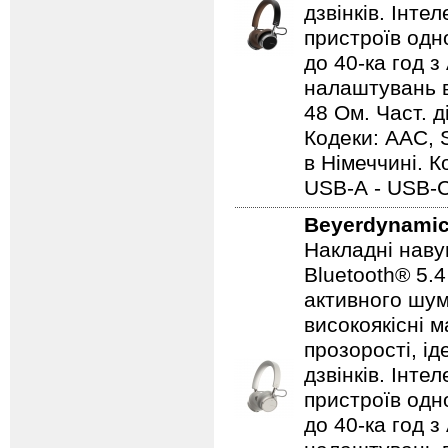
дзвінків. Інте
пристроїв одн
до 40-ка год з
налаштувань в
48 Ом. Част. д
Кодеки: AAC, 
в Німеччині. 
USB-А - USB-С
Beyerdynami
Накладні наву
Bluetooth® 5.
активного шу
високоякісні 
прозорості, і
дзвінків. Інте
пристроїв одн
до 40-ка год з