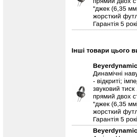
прямий двох с
"джек (6,35 мм
жорсткий футля
Гарантія 5 рок
Інші товари цього в
Beyerdynami
Динамічні нав
- відкриті; ім
звуковий тиск
прямий двох с
"джек (6,35 мм
жорсткий футля
Гарантія 5 рок
Beyerdynami