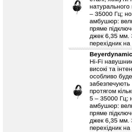
натурального 
– 35000 Гц; н
амбушюр: велю
пряме підключ
джек 6,35 мм.
перехідник на
Beyerdynami
Hi-Fi навушник
високі та інте
особливо буде
забезпечують 
протягом кільк
5 – 35000 Гц; 
амбушюр: велю
пряме підключ
джек 6,35 мм.
перехідник на