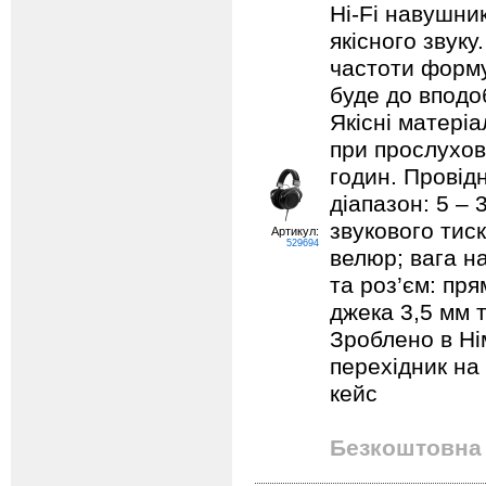
Hi-Fi навушни
якісного звуку
частоти форму
буде до вподо
Якісні матері
при прослухов
годин. Провідн
діапазон: 5 – 
звукового тис
Артикул:
529694
велюр; вага н
та роз’єм: пр
джека 3,5 мм т
Зроблено в Ні
перехідник на
кейс
Безкоштовна 