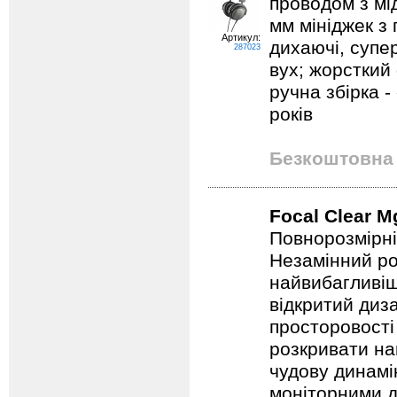
проводом з мі
мм мініджек з 
Артикул:
дихаючі, супе
287023
вух; жорсткий 
ручна збірка -
років
Безкоштовна 
Focal Clear M
Повнорозмірні 
Незамінний ро
найвибагливіш
відкритий диз
просторовості
розкривати на
чудову динамі
моніторними д