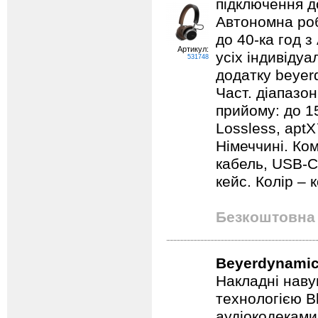
підключення д
Автономна роб
до 40-ка год 
Артикул:
усіх індивіду
531748
додатку beyer
Част. діапазон
прийому: до 1
Lossless, aptX
Німеччині. Ко
кабель, USB-С
кейс. Колір –
Безкоштовна 
Beyerdynamic
Накладні наву
технологією B
аудіокодеками