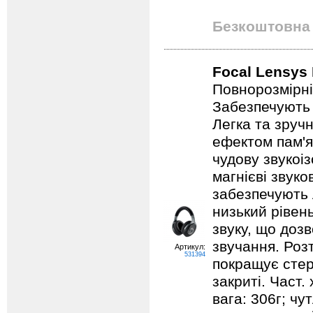
Безкоштовна 
Focal Lensys 
Повнорозмірні
Забезпечують 
Легка та зручн
ефектом пам'я
чудову звукоіз
магнієві звуко
забезпечують 
низький рівен
звуку, що дозв
звучання. Роз
Артикул:
531394
покращує стере
закриті. Част. 
вага: 306г; чу