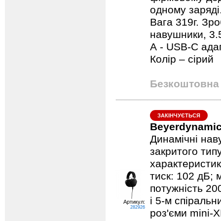
одному заряді.
Вага 319г. Зро
навушники, 3.
А - USB-С адап
Колір – сірий
Безкоштовна 
ЗАКІНЧУЄТЬСЯ
Beyerdynamic
Динамічні наву
закритого тип
характеристика
тиск: 102 дБ; 
потужність 20
і 5-м спіральн
Артикул:
282926
роз'єми mini-