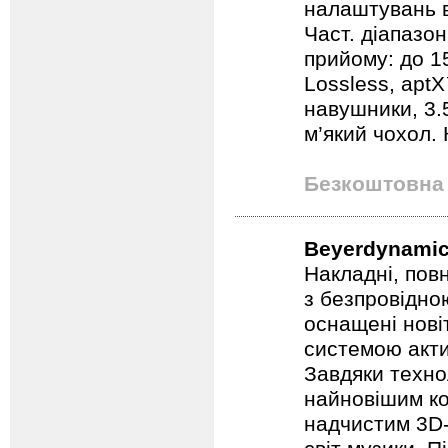
налаштувань в
Част. діапазон
прийому: до 1
Lossless, aptX
навушники, 3.
м’який чохол. 
Безкоштовна 
Beyerdynamic
Накладні, пов
з безпровідно
оснащені нов
системою акт
Завдяки техно
найновішим к
надчистим 3D-