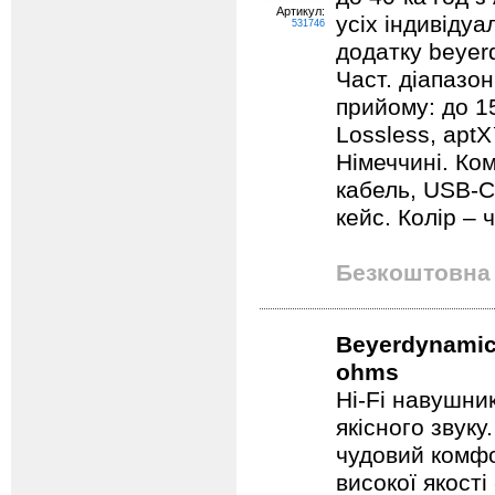
Артикул:
усіх індивіду
531746
додатку beyer
Част. діапазон
прийому: до 1
Lossless, aptX
Німеччині. Ко
кабель, USB-С
кейс. Колір – 
Безкоштовна 
Beyerdynamic 
ohms
Hi-Fi навушни
якісного звуку
чудовий комфо
високої якості 