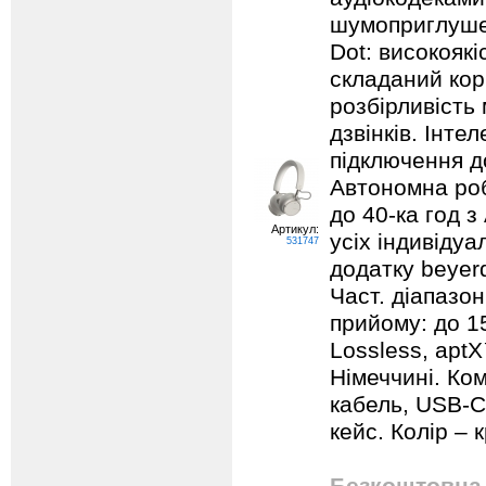
шумоприглуше
Dot: високоякі
складаний кор
розбірливість
дзвінків. Інте
підключення д
Автономна роб
до 40-ка год 
Артикул:
усіх індивіду
531747
додатку beyer
Част. діапазон
прийому: до 1
Lossless, aptX
Німеччині. Ко
кабель, USB-С
кейс. Колір –