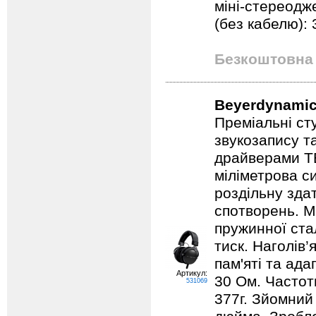
міні-стереодже
(без кабелю): 
Безкоштовна 
Beyerdynamic
Преміальні ст
звукозапису т
драйверами TE
міліметрова с
роздільну зда
спотворень. Мі
пружинної ста
тиск. Наголів’
пам'яті та ад
Артикул:
30 Ом. Частотн
531069
377г. Зйомний