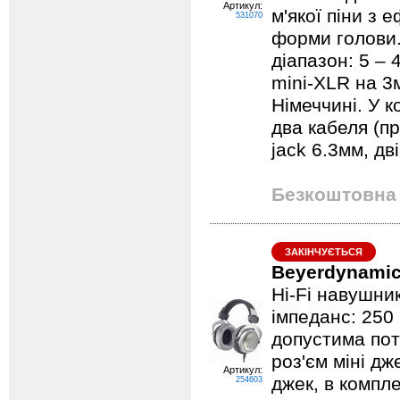
Артикул:
м'якої піни з 
531070
форми голови.
діапазон: 5 – 
mini-XLR на 3
Німеччині. У к
два кабеля (п
jack 6.3мм, д
Безкоштовна 
ЗАКІНЧУЄТЬСЯ
Beyerdynamic
Hi-Fi навушник
імпеданс: 250
допустима пот
роз'єм міні дж
Артикул:
джек, в компле
254603