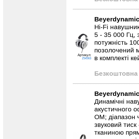
Beyerdynamic
Hi-Fi навушник
5 - 35 000 Гц,
потужність 10
позолочений м
Артикул:
в комплекті ке
254563
Безкоштовна 
Beyerdynamic 
Динамічні наву
акустичного о
ОМ; діапазон ч
звуковий тиск 
тканиною прям