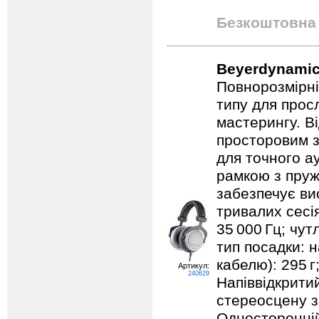
Безкоштовна 
Beyerdynamic
Повнорозмірні
типу для прос
мастерингу. В
просторовим з
для точного ау
рамкою з пруж
забезпечує ви
тривалих сесі
35 000 Гц; чут
тип посадки: 
кабелю): 295 г;
Артикул:
240629
Напіввідкрити
стереосцену з
Односторонній 