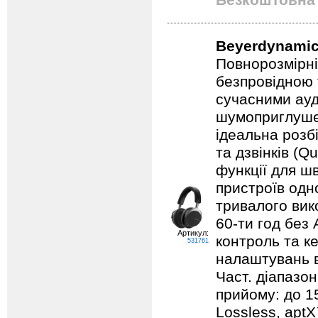
Безкоштовна 
Beyerdynamic
Повнорозмірні
безпровідною 
сучасними ауд
шумоприглуше
ідеальна розбі
та дзвінків (
функції для ш
пристроїв одн
тривалого вик
60-ти год без 
Артикул:
контроль та к
531761
налаштувань в
Част. діапазон
прийому: до 1
Lossless, aptX