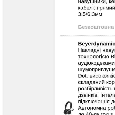
навушники, ке
кабелі: прямий
3.5/6.3мм
Безкоштовна 
Beyerdynamic
Накладні наву
технологією B
аудіокодеками
шумоприглуше
Dot: високоякі
складаний кор
розбірливість
дзвінків. Інте
підключення д
Автономна роб
до 40-ка год 