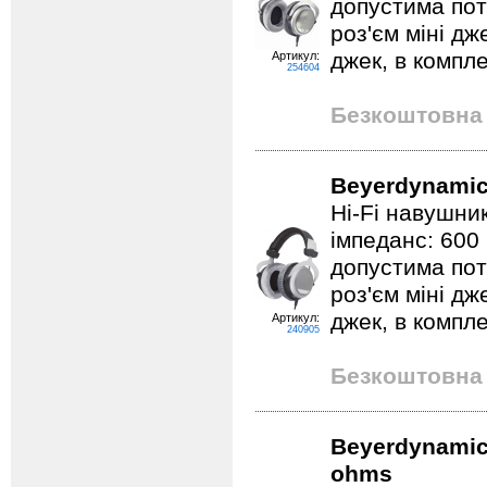
допустима пот
роз'єм міні дж
джек, в компле
Артикул:
254604
Безкоштовна 
Beyerdynamic
Hi-Fi навушник
імпеданс: 600
допустима пот
роз'єм міні дж
джек, в компле
Артикул:
240905
Безкоштовна 
Beyerdynamic 
ohms