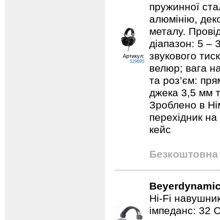
пружинної стал
алюмінію, дек
металу. Прові
діапазон: 5 – 
звукового тис
Артикул:
529695
велюр; вага н
та роз’єм: пр
джека 3,5 мм т
Зроблено в Ні
перехідник на
кейс
Безкоштовна 
Beyerdynamic
Hi-Fi навушник
імпеданс: 32 