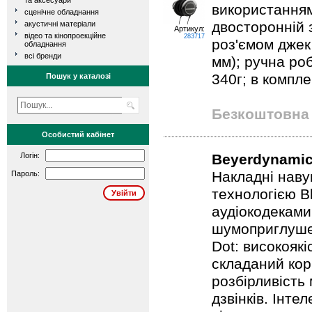
та аксесуари
використанням 
сценічне обладнання
двосторонній 
акустичні матеріали
Артикул:
відео та кінопроекційне
283717
роз'ємом джек 
обладнання
всі бренди
мм); ручна роб
340г; в компле
Пошук у каталозі
Безкоштовна 
Особистий кабінет
Логін:
Beyerdynamic
Накладні наву
Пароль:
технологією B
аудіокодеками
шумоприглуше
Dot: високоякі
складаний кор
розбірливість
дзвінків. Інте