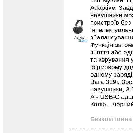
світ музики. 
Adaptive. Завд
навушники мо
пристроїв без 
Інтелектуальн
збалансування
Артикул:
531484
Функція автом
зняття або од
та керування 
фірмовому дод
одному заряді.
Вага 319г. Зро
навушники, 3.
А - USB-С адап
Колір – чорни
Безкоштовна 