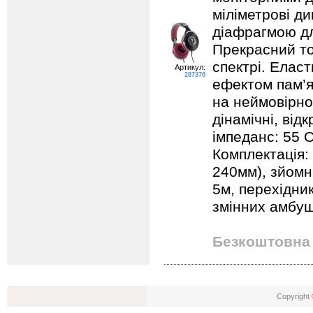
міліметрові д
діафрагмою дл
Прекрасний то
спектрі. Елас
Артикул:
287376
ефектом пам’я
на неймовірно
дінамічні, відк
імпеданс: 55 О
Комплектація:
240мм), зйомні
5м, перехідни
змінних амбу
Безкоштовна 
Copyright