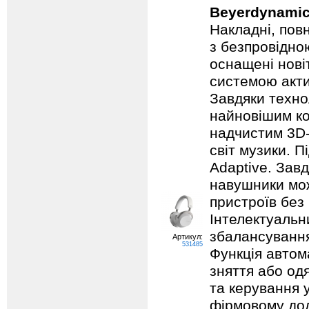
Beyerdynamic
Накладні, пов
з безпровідно
оснащені нов
системою акт
Завдяки техно
найновішим к
надчистим 3D-
світ музики. 
Adaptive. Завд
навушники мо
пристроїв без 
Інтелектуальн
збалансування
Артикул:
531485
Функція автом
зняття або од
та керування 
фірмовому дод