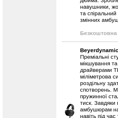
дюйма. Зробле
навушники, жо
та спіральний 
змінних амбуш
Безкоштовна 
Beyerdynamic
Преміальні ст
мікшування та
драйверами TE
міліметрова с
роздільну зда
спотворень. Мі
пружинної ста
тиск. Завдяки
амбушюрам на
навіть під час