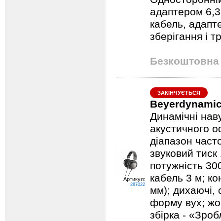
адаптером 6,3
кабель, адапт
зберігання і 
Безкоштовна 
ЗАКІНЧУЄТЬСЯ
Beyerdynamic 
Динамічні наву
акустичного о
діапазон часто
звуковий тиск
потужність 30
кабель 3 м; ко
Артикул:
287022
мм); дихаючі, 
форму вух; жо
збірка - «Зроб