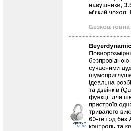
навушники, 3.
м’який чохол. 
Безкоштовна 
Beyerdynamic
Повнорозмірні
безпровідною 
сучасними ауд
шумоприглуше
ідеальна розбі
та дзвінків (
функції для ш
пристроїв одн
тривалого вик
60-ти год без 
Артикул:
контроль та к
531762