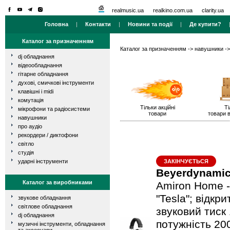
realmusic.ua
realkino.com.ua
clarity.ua
Головна
|
Контакти
|
Новини та події
|
Де купити?
Каталог за призначенням
Каталог за призначенням
->
навушники
-
dj обладнання
відеообладнання
гітарне обладнання
духові, смичкові інструменти
клавішні і midi
комутація
Тільки акційні
Ті
мікрофони та радіосистеми
товари
товари в
навушники
про аудіо
рекордери / диктофони
світло
студія
ударні інструменти
ЗАКІНЧУЄТЬСЯ
Beyerdynami
Каталог за виробниками
Amiron Home -
"Tesla"; відкри
звукове обладнання
світлове обладнання
звуковий тиск
dj обладнання
потужність 200
музичні інструменти, обладнання