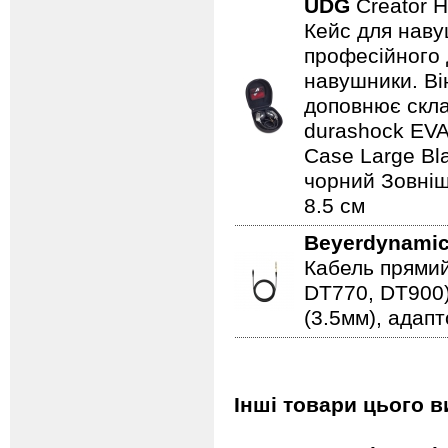
UDG
Creator 
Кейс для наву
професійного д
навушники. Ві
доповнює скла
durashock EVA
Case Large Bla
чорний Зовнішн
8.5 см
Beyerdynami
Кабель прямий
DT770, DT900)
(3.5мм), адапт
Інші товари цього 