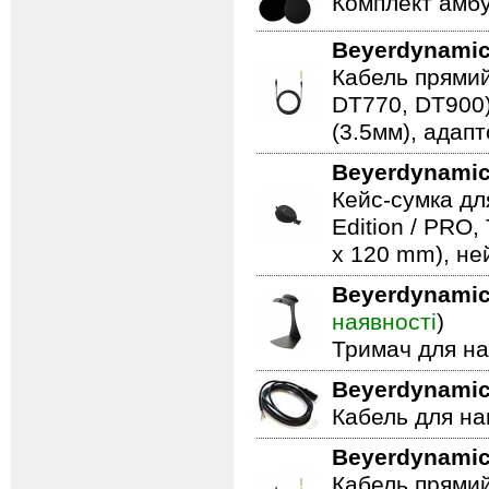
Комплект амб
Beyerdynami
Кабель прямий
DT770, DT900)
(3.5мм), адап
Beyerdynami
Кейс-сумка дл
Edition / PRO,
x 120 mm), не
Beyerdynami
наявності
)
Тримач для нав
Beyerdynami
Кабель для на
Beyerdynami
Кабель прямий