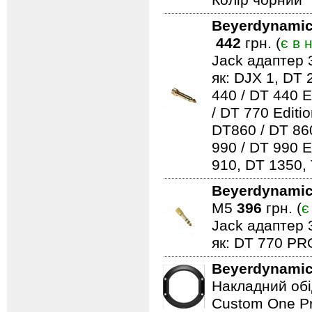
Колір чорний
Beyerdynami
442
грн. (
є в 
Jack адаптер 
як: DJX 1, DT 
440 / DT 440 E
/ DT 770 Editi
DT860 / DT 860
990 / DT 990 E
910, DT 1350,
Beyerdynami
M5
396
грн. (
є
Jack адаптер 
як: DT 770 PR
Beyerdynami
Накладний обі
Custom One Pr