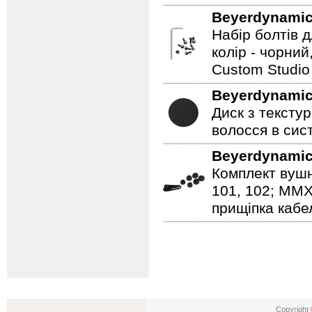
Beyerdynami
Набір болтів д
колір - чорний
Custom Studio
Beyerdynami
Диск з тексту
волосся в сис
Beyerdynami
Комплект вушн
101, 102; MMX 
прищіпка кабе
Copyright