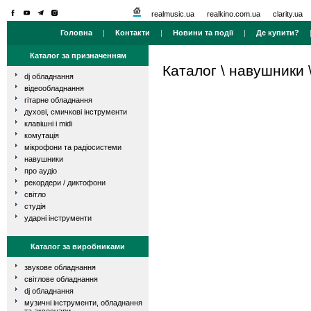
realmusic.ua
realkino.com.ua
clarity.ua
Головна
|
Контакти
|
Новини та події
|
Де купити?
Каталог за призначенням
Каталог
\
навушники
dj обладнання
відеообладнання
гітарне обладнання
духові, смичкові інструменти
клавішні і midi
комутація
мікрофони та радіосистеми
навушники
про аудіо
рекордери / диктофони
світло
студія
ударні інструменти
Каталог за виробниками
звукове обладнання
світлове обладнання
dj обладнання
музичні інструменти, обладнання