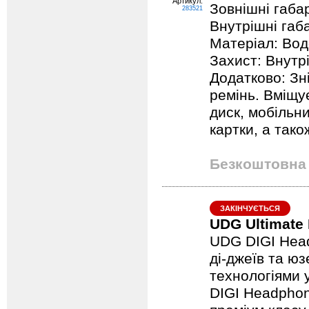
Артикул:
Зовнішні габар
283521
Внутрішні габа
Матеріал: Вод
Захист: Внутрі
Додатково: Зн
ремінь. Вміщу
диск, мобільни
картки, а тако
Безкоштовна 
ЗАКІНЧУЄТЬСЯ
UDG Ultimate
UDG DIGI Head
ді-джеїв та ю
технологіями 
DIGI Headphon