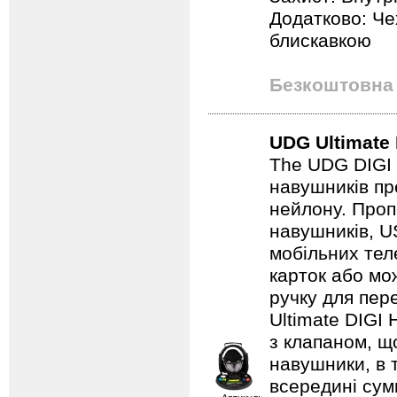
Додатково: Че
блискавкою
Безкоштовна 
UDG Ultimate
The UDG DIGI 
навушників пр
нейлону. Проп
навушників, U
мобільних теле
карток або мо
ручку для пер
Ultimate DIGI
з клапаном, щ
навушники, в 
всередині сумк