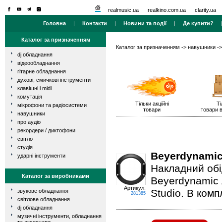
realmusic.ua
realkino.com.ua
clarity.ua
Головна
|
Контакти
|
Новини та події
|
Де купити?
Каталог за призначенням
Каталог за призначенням
->
навушники
->
dj обладнання
відеообладнання
гітарне обладнання
духові, смичкові інструменти
клавішні і midi
комутація
Тільки акційні
Ті
мікрофони та радіосистеми
товари
товари в
навушники
про аудіо
рекордери / диктофони
світло
студія
Beyerdynamic
ударні інструменти
Накладний обі
Каталог за виробниками
Beyerdynamic 
Артикул:
Studio. В комп
звукове обладнання
281385
світлове обладнання
dj обладнання
музичні інструменти, обладнання