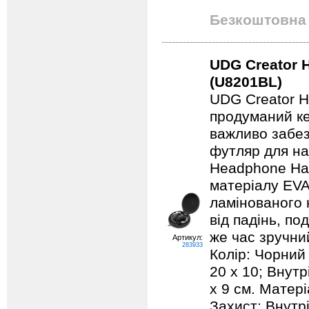
Безкоштовна 
UDG Creator 
(U8201BL)
UDG Creator H
продуманий ке
важливо забез
футляр для на
Headphone Har
матеріалу EVA
ламінованого 
від падінь, по
же час зручний
Артикул:
283933
Колір: Чорний 
20 x 10; Внутр
x 9 см. Матер
Захист: Внутр