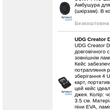
Амбушура для
(шкірзам). В к
Артикул:
531475
Безкоштовна 
UDG Creator D
UDG Creator D
довговічного 
зовнішнім лам
Кейс забезпечу
потрапляння р
зберігання 4 
карт, портатив
цей кейс ідеа
Артикул:
джея. Колір: ч
283441
3.5 см. Матер
піни EVA, лам