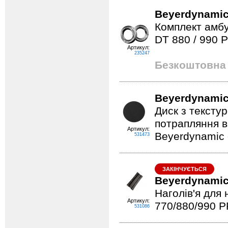
Beyerdynamic
Комплект амб
DT 880 / 990 
Артикул:
235247
Безкоштовна 
Beyerdynamic
Диск з тексту
потрапляння в
Артикул:
Beyerdynamic 
531473
ЗАКІНЧУЄТЬСЯ
Beyerdynamic
Наголів'я для
Артикул:
770/880/990 P
531086