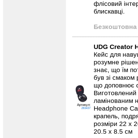
флісовий інтер
блискавці.
Безкоштовна 
UDG Creator 
Кейс для наву
розумне рішен
знає, що їм по
був зі смаком
що доповнює 
Виготовлений 
ламінованим н
Артикул:
Headphone Cas
283437
крапель, подря
розміри 22 x 2
20.5 x 8.5 см