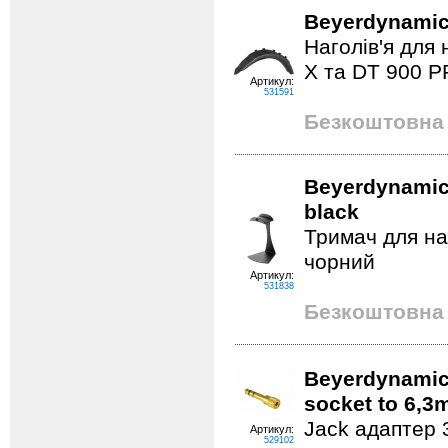
Beyerdynamic
Наголів'я для
X та DT 900 P
Артикул:
531591
Безкоштовна 
Beyerdynamic
black
Тримач для нав
чорний
Артикул:
531838
Безкоштовна 
Beyerdynamic
socket to 6,3
Jack адаптер 
Артикул:
529102