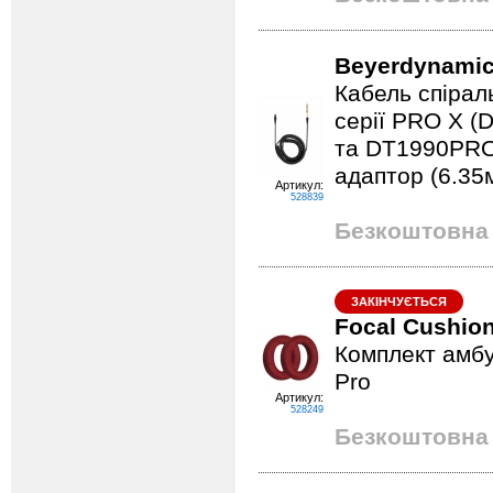
Beyerdynamic
Кабель спірал
серії PRO X (
та DT1990PRO. 
адаптор (6.35
Артикул:
528839
Безкоштовна 
ЗАКІНЧУЄТЬСЯ
Focal Cushion
Комплект амбу
Pro
Артикул:
528249
Безкоштовна 