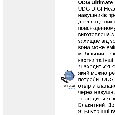
UDG Ultimate 
UDG DIGI Head
навушників пре
джеїв, що вик
повсякденному
виготовлена з
захищає від зо
вона може вмі
мобільний теле
картки та інші
знаходиться к
який можна ре
потреби. UDG 
отвір з клапа
Артикул:
285706
через навушни
знаходиться вс
Блакитний. Зов
9; Внутрішні г