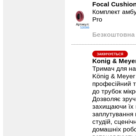
Focal Cushion
Комплект амбу
Pro
Артикул:
528366
Безкоштовна 
ЗАКІНЧУЄТЬСЯ
Konig & Meye
Тримач для на
König & Meyer
професійний т
до трубок мік
Дозволяє зруч
захищаючи їх 
заплутування 
студій, сценіч
домашніх робо