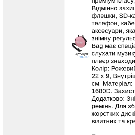
преміум класу
Відмінно захи
флешки, SD-ка
телефон, кабел
аксесуари, як
знімну регуль
Bag має спеці
слухати музик
Артикул:
285707
плеєр знаходит
Колір: Рожевий
22 x 9; Внутрі
см. Матеріал:
1680D. Захист:
Додатково: Зн
ремінь. Для зб
жорстких дискі
візитних та кр