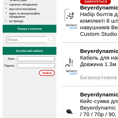
та аксесуари
ЗАКІНЧУЄТЬСЯ
сценічне обладнання
Beyerdynamic 
акустичні матеріали
Набір болтів д
відео та кінопроекційне
обладнання
комплекті 8 шт
всі бренди
Артикул:
навушників Be
281382
Пошук у каталозі
Custom Studio
Beyerdynamic
Особистий кабінет
Кабель для на
Логін:
Довжина 1.3м 
Пароль:
Артикул:
532207
Безкоштовна 
Beyerdynamic
Кейс-сумка дл
Beyerdynamic D
/ 70 / 70p / 