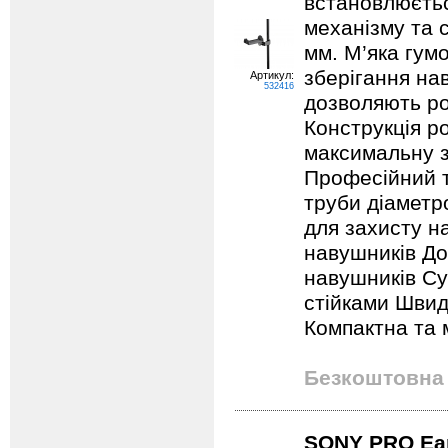
встановлюєтьс
механізму та 
мм. М’яка гум
зберігання нав
Артикул:
532416
дозволяють ро
Конструкція р
максимальну з
Професійний т
труби діаметр
для захисту н
навушників Дод
навушників Су
стійками Швид
Компактна та 
Безкоштовна 
SONY PRO Ea