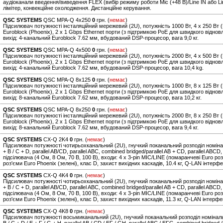
аудіоканали введення/виведення FLEX (вибір режиму роботи Mic (+48 В)/Line IN або L
лімітер, конвекційне охолодження. Дистанційне керування.
QSC SYSTEMS
QSC MPA-Q 4x250
0
грн. (
немає
)
Підсилювач потужності інсталяційний мережевий (2U), потужність 1000 Вт, 4 х 250 Вт (Lo-
Euroblock (Phoenix), 2 x 1 Gbps Ethernet порти (з підтримкою PoE для швидкого віднов
вихід: 4-канальний Euroblock 7.62 мм, вбудований DSP-процесор, вага 9,0 кг.
QSC SYSTEMS
QSC MPA-Q 4x500
0
грн. (
немає
)
Підсилювач потужності інсталяційний мережевий (2U), потужність 2000 Вт, 4 х 500 Вт (Lo-
Euroblock (Phoenix), 2 x 1 Gbps Ethernet порти (з підтримкою PoE для швидкого віднов
вихід: 4-канальний Euroblock 7.62 мм, вбудований DSP-процесор, вага 10,4 kg.
QSC SYSTEMS
QSC MPA-Q 8x125
0
грн. (
немає
)
Підсилювач потужності інсталяційний мережевий (2U), потужність 1000 Вт, 8 х 125 Вт (Lo-
Euroblock (Phoenix), 2 x 1 Gbps Ethernet порти (з підтримкою PoE для швидкого віднов
вихід: 8-канальний Euroblock 7.62 мм, вбудований DSP-процесор, вага 10,2 кг.
QSC SYSTEMS
QSC MPA-Q 8x250
0
грн. (
немає
)
Підсилювач потужності інсталяційний мережевий (2U), потужність 2000 Вт, 8 х 250 Вт (Lo-
Euroblock (Phoenix), 2 x 1 Gbps Ethernet порти (з підтримкою PoE для швидкого віднов
вихід: 8-канальний Euroblock 7.62 мм, вбудований DSP-процесор, вага 9,4 кг.
QSC SYSTEMS
CX-Q 2K4
0
грн. (
немає
)
Підсилювач потужності чотирьохканальний (2U), гнучкий поканальний розподіл номінал
+ B / C + D, parallel AB/CD, parallel ABC, combined bridged/parallel AB + CD, parallel A
підсілювача (4 Ом, 8 Ом, 70 В, 100 В), входи: 4 x 3-pin MIC/LINE (помаранчеві Euro ро
роз'єми Euro Phoenix (зелені), клас D, захист вихідних каскадів, 10.4 кг, Q-LAN інте
QSC SYSTEMS
CX-Q 4K4
0
грн. (
немає
)
Підсилювач потужності чотирьохканальний (2U), гнучкий поканальний розподіл номінал
+ B / C + D, parallel AB/CD, parallel ABC, combined bridged/parallel AB + CD, parallel A
підсілювача (4 Ом, 8 Ом, 70 В, 100 В), входи: 4 x 3-pin MIC/LINE (помаранчеві Euro ро
роз'єми Euro Phoenix (зелені), клас D, захист вихідних каскадів, 11.3 кг, Q-LAN інтер
QSC SYSTEMS
CX-Q 4K8
0
грн. (
немає
)
Підсилювач потужності восьмиканальний (2U), гнучкий поканальний розподіл номінальн