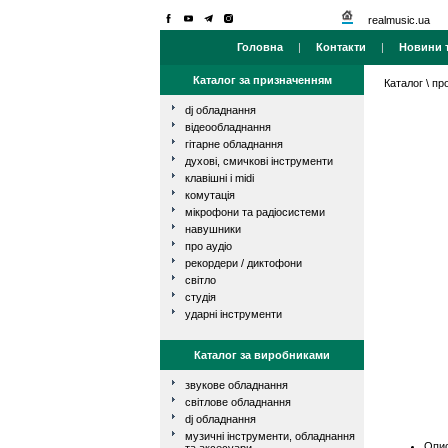
realmusic.ua
Головна
|
Контакти
|
Новини т
Каталог за призначенням
Каталог
\
про
dj обладнання
відеообладнання
гітарне обладнання
духові, смичкові інструменти
клавішні і midi
комутація
мікрофони та радіосистеми
навушники
про аудіо
рекордери / диктофони
світло
студія
ударні інструменти
Каталог за виробниками
звукове обладнання
світлове обладнання
dj обладнання
музичні інструменти, обладнання
Опис