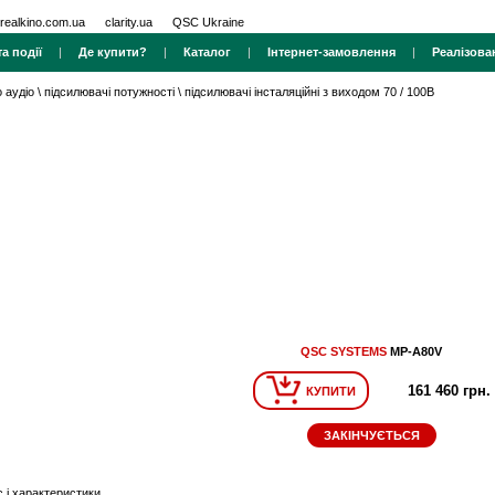
realkino.com.ua
clarity.ua
QSC Ukraine
а події
|
Де купити?
|
Каталог
|
Інтернет-замовлення
|
Реалізова
 аудіо
\
підсилювачі потужності
\
підсилювачі інсталяційні з виходом 70 / 100В
QSC SYSTEMS
MP-A80V
161 460 грн.
КУПИТИ
ЗАКІНЧУЄТЬСЯ
 і характеристики