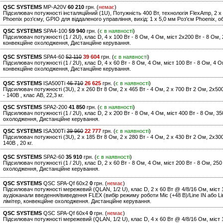
QSC SYSTEMS
MP-A20V
60 210
грн. (
немає
)
Підсилювач потужності інсталяційний (1U), Потужність 400 Вт, технологія FlexAmp, 2 х 2
Phoenix роз'єму, GPIO для віддаленого управління, вихід: 1 х 5,0 мм Роз'єм Phoenix, обр
QSC SYSTEMS
SPA4-100
59 940
грн. (
є в наявності
)
Підсилювач потужності (1 / 2U), клас D, 4 х 100 Вт - 8 Ом, 4 Ом, міст 2х200 Вт - 8 Ом, 2
конвекційне охолодження, Дистанційне керування.
QSC SYSTEMS
SPA4-60
52 110
39 604
грн. (
є в наявності
)
Підсилювач потужності (1 / 2U), клас D, 4 х 60 Вт - 8 Ом, 4 Ом, міст 100 Вт - 8 Ом, 4 Ом
конвекційне охолодження, Дистанційне керування.
QSC SYSTEMS
ISA500Ti
46 710
26 625
грн. (
є в наявності
)
Підсилювач потужності (3U), 2 х 260 Вт 8 Ом, 2 х 465 Вт - 4 Ом, 2 x 700 Вт 2 Ом, 2х500
- 140В , клас АВ, 22,3 кг.
QSC SYSTEMS
SPA2-200
41 850
грн. (
є в наявності
)
Підсилювач потужності (1 / 2U), клас D, 2 х 200 Вт - 8 Ом, 4 Ом, міст 400 Вт - 8 Ом, 350
охолодження, Дистанційне керування.
QSC SYSTEMS
ISA300Ti
39 960
22 777
грн. (
є в наявності
)
Підсилювач потужності (3U), 2 х 185 Вт 8 Ом, 2 х 280 Вт - 4 Ом, 2 x 430 Вт 2 Ом, 2х300
140В , 20 кг.
QSC SYSTEMS
SPA2-60
35 910
грн. (
є в наявності
)
Підсилювач потужності (1 / 2U), клас D, 2 х 60 Вт - 8 Ом, 4 Ом, міст 200 Вт - 8 Ом, 250 
охолодження, Дистанційне керування.
QSC SYSTEMS
QSC SPA-Qf 60x2
0
грн. (
немає
)
Підсилювач потужності мережевий (QLAN, 1/2 U), клас D, 2 х 60 Вт @ 4/8/16 Ом, міст 10
аудіоканали введення/виведення FLEX (вибір режиму роботи Mic (+48 В)/Line IN або L
лімітер, конвекційне охолодження. Дистанційне керування.
QSC SYSTEMS
QSC SPA-Qf 60x4
0
грн. (
немає
)
Підсилювач потужності мережевий (QLAN, 1/2 U), клас D, 4 х 60 Вт @ 4/8/16 Ом, міст 10