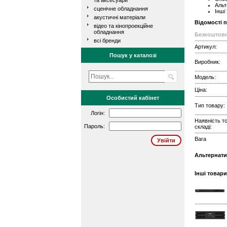
та аксесуари
Альт
сценічне обладнання
Інші
акустичні матеріали
Відомості 
відео та кінопроекційне
обладнання
Безкоштовн
всі бренди
Артикул:
Пошук у каталозі
Виробник:
Модель:
Ціна:
Особистий кабінет
Тип товару:
Логін:
Наявність т
Пароль:
складі:
Вага
Альтернати
Інші товари