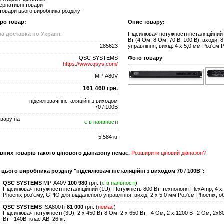
ернативні товари
 товари цього виробника розділу
про товар:
Опис товару:
а доставка по Україні.
Підсилювач потужності інсталяційний 
Вт (4 Ом, 8 Ом, 70 В, 100 В), входи: 
285623
управління, вихід: 4 х 5,0 мм Роз'єм P
QSC SYSTEMS
Фото товару
https://www.qsys.com/
MP-A80V
161 460 грн.
підсилювачі інсталяційні з виходом
70 / 100В
овару на
є в наявності
5.584 кг
вних товарів такого цінового діапазону немає.
Розширити ціновий діапазон?
 цього виробника розділу "підсилювачі інсталяційні з виходом 70 / 100В":
QSC SYSTEMS
MP-A40V
100 980
грн. (
є в наявності
)
Підсилювач потужності інсталяційний (1U), Потужність 800 Вт, технологія FlexAmp, 4 х 2
Phoenix роз'єму, GPIO для віддаленого управління, вихід: 2 х 5,0 мм Роз'єм Phoenix, обр
QSC SYSTEMS
ISA800Ti
81 000
грн. (
немає
)
Підсилювач потужності (3U), 2 х 450 Вт 8 Ом, 2 х 650 Вт - 4 Ом, 2 x 1200 Вт 2 Ом, 2х80
Вт - 140В, клас АВ, 26 кг.