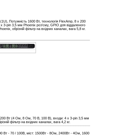
(1U), Потужність 1600 Вт, технологія FlexAmp, 8 х 200
8 x 3-pin 3,5 мм Phoenix роз'єму, GPIO для віддаленого
hoenix, обрізній фільтр на вхідних каналах, вага 5,8 кг.
00 Вт (4 Ом, 8 Ом, 70 В, 100 В), входи: 4 x 3-pin 3,5 мм
ізній фільтр на вхідних каналах, вага 4,2 кг.
0 Вт - 70 / 100В, міст: 1500Вт - 8Ом, 2400Вт - 4Ом, 1600