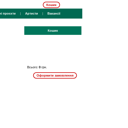
Кошик
ні проєкти
|
Артисти
|
Вакансії
Кошик
Всього:
0
грн.