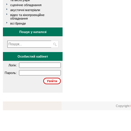
та аксесуари
сценічне обладнання
акустичні матеріали
відео та кінопроекційне
обладнання
всі бренди
Пошук у каталозі
Особистий кабінет
Логін:
Пароль:
Copyright