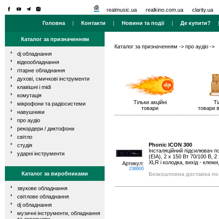
realmusic.ua
realkino.com.ua
clarity.ua
Головна
|
Контакти
|
Новини та події
|
Де купити?
Каталог за призначенням
Каталог за призначенням
->
про аудіо
->
dj обладнання
відеообладнання
гітарне обладнання
духові, смичкові інструменти
клавішні і midi
комутація
Тільки акційні
Ті
мікрофони та радіосистеми
товари
товари в
навушники
про аудіо
рекордери / диктофони
світло
Phonic ICON 300
студія
Інсталяційний підсилювач пот
ударні інструменти
(EIA), 2 х 150 Вт 70/100 В, 2
XLR і колодка, вихід - клеми,
Артикул:
238600
Каталог за виробниками
Безкоштовна доставка по 
звукове обладнання
світлове обладнання
dj обладнання
музичні інструменти, обладнання