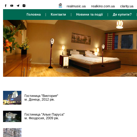
realmusic.ua
realkino.com.ua
clarity.ua
Головна
|
Контакти
|
Новини та події
|
Де купити?
Гостиница "Виктория"
м. Донецк, 2012 рік.
Гостиница "Алые Паруса"
м. Феодосия, 2009 рік.