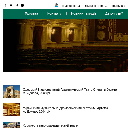
realmusic.ua
realkino.com.ua
clarity.ua
Головна
|
Контакти
|
Новини та події
|
Де купити?
Одесский Национальный Академический Театр Оперы и Балета
м. Одесса, 2008 рік.
Украинский музыкально-драматический театр им. Артёма
м. Донецк, 2004 рік.
Художественно-драматический театр