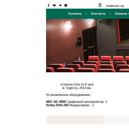
realmusic.ua
Головна
|
Контакти
|
Новини т
«Cinema Ciтi» (4-й зал)
м. Одесса, 2013 рік.
Установленное оборудование:
NEC NC-900С
Цифровой кинопроектор -1
Dolby DSS-200
Медиасервер - 1