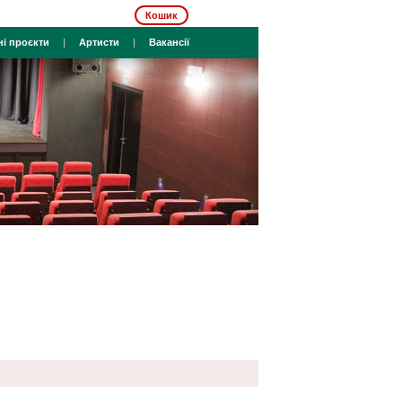
Кошик
ні проєкти
|
Артисти
|
Вакансії