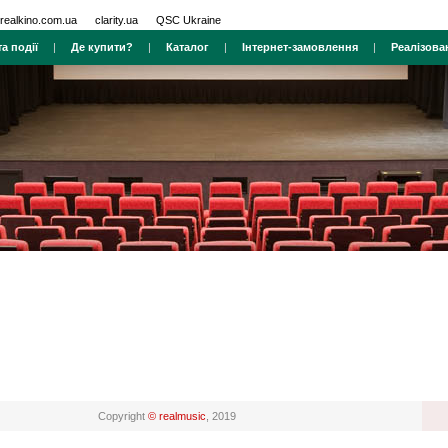
realkino.com.ua
clarity.ua
QSC Ukraine
а події
|
Де купити?
|
Каталог
|
Інтернет-замовлення
|
Реалізова
Copyright
© realmusic
, 2019