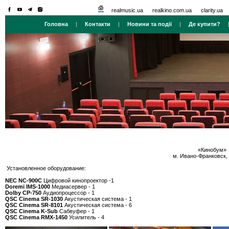
realmusic.ua
realkino.com.ua
clarity.ua
Головна
|
Контакти
|
Новини та події
|
Де купити?
«Кинобум»
м. Ивано-Франковск, 
Установленное оборудование:
NEC NC-900С
Цифровой кинопроектор -1
Doremi IMS-1000
Медиасервер - 1
Dolby CР-750
Аудиопроцессор - 1
QSC Cinema SR-1030
Акустическая система - 1
QSC Cinema SR-8101
Акустическая система - 6
QSC Cinema K-Sub
Сабвуфер - 1
QSC Cinema RMX-1450
Усилитель - 4