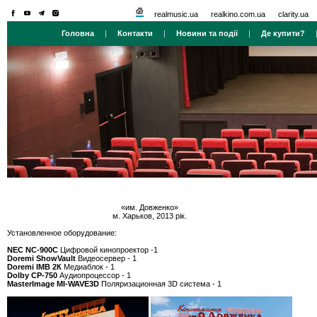
realmusic.ua
realkino.com.ua
clarity.ua
Головна
|
Контакти
|
Новини та події
|
Де купити?
«им. Довженко»
м. Харьков, 2013 рік.
Установленное оборудование:
NEC NC-900С
Цифровой кинопроектор -1
Doremi ShowVault
Видеосервер - 1
Doremi IMB 2К
Медиаблок - 1
Dolby CР-750
Аудиопроцессор - 1
MasterImage MI-WAVE3D
Поляризационная 3D система - 1