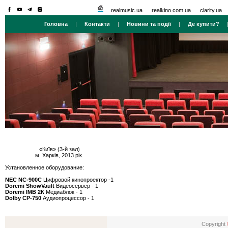
realmusic.ua
realkino.com.ua
clarity.ua
Головна
|
Контакти
|
Новини та події
|
Де купити?
«Київ» (3-й зал)
м. Харків, 2013 рік.
Установленное оборудование:
NEC NC-900С
Цифровой кинопроектор -1
Doremi ShowVault
Видеосервер - 1
Doremi IMB 2К
Медиаблок - 1
Dolby CР-750
Аудиопроцессор - 1
Copyright