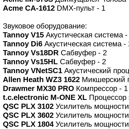
Acme CA-1612
DMX-пульт - 1
Звуковое оборудование:
Tannoy V15
Акустическая система -
Tannoy Di6
Акустическая система - 
Tannoy Vs18DR
Сабвуфер - 2
Tannoy Vs15HL
Сабвуфер - 2
Tannoy VNetSC1
Акустический проц
Allen Heath WZ3 1622
Микшерский п
Drawmer MX30 PRO
Компрессор - 1
t.c.electronic M-ONE XL
Процессор 
QSC PLX 3102
Усилитель мощности 
QSC PLX 3602
Усилитель мощности 
QSC PLX 1804
Усилитель мощности 