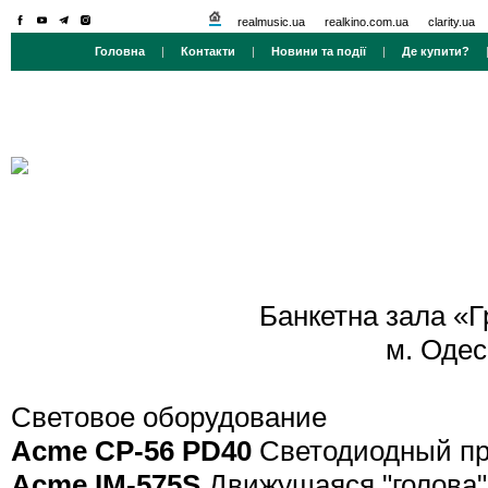
realmusic.ua
realkino.com.ua
clarity.ua
Головна
|
Контакти
|
Новини та події
|
Де купити?
Банкетна зала «
м. Одеса
Световое оборудование
Acme CP-56 PD40
Светодиодный про
Acme IM-575S
Движущаяся "голова" 