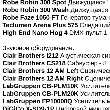
Robe Robin 300 Spot
Движущаяся "г
Robe Robin 300 Wash
Движущаяся "
Robe Faze 1050 FT
Генератор туман
Teclumen Arena Plus 575
Следящий 
High End Nano Hog 4
DMX-пульт 1
Звуковое оборудование:
Clair Brothers i212
Акустическая си
Clair Brothers CS218
Сабвуфер - 8
Clair Brothers 12 AM
Left
Сценическ
Clair Brothers 12 AM Right
Сцениче
LabGruppen CB-PLM10K
Усилитель
LabGruppen CB-PLM20K
Усилитель
LabGruppen FP10000Q
Усилитель м
DiGiCo X-SD9-1P
Цифровой микшерс