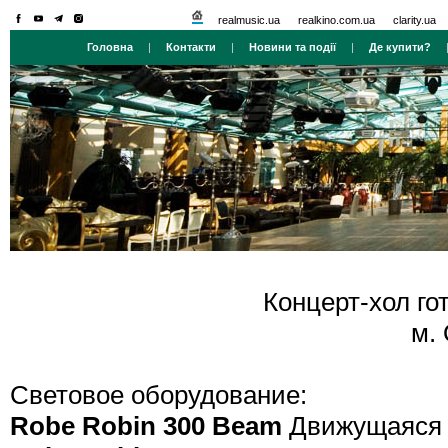
realmusic.ua
realkino.com.ua
clarity.ua
Головна
|
Контакти
|
Новини та події
|
Де купити?
Концерт-хол го
м. 
Световое оборудование:
Robe Robin 300 Beam
Движущаяся "