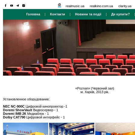
realmusic.ua
realkino.com.ua
clarity.ua
Головна
|
Контакти
|
Новини та події
|
Де купити?
«Poznan» (Червоний зал)
м. Харків, 2013 рік.
Установленное оборудование:
NEC NC-900С
Цифровой кинопроектор -1
Doremi ShowVault
Видеосервер - 1
Doremi IMB 2К
Медиаблок - 1
Dolby CАТ790
Цифровой интерфейс - 1