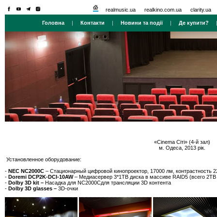
realmusic.ua
realkino.com.ua
clarity.ua
Головна
|
Контакти
|
Новини та події
|
Де купити?
«Cinema Ciтi» (4-й зал)
м. Одеса, 2013 рік.
Установленное оборудование:
-
NEC NC2000C
– Стационарный цифровой кинопроектор, 17000 лм, контрастность 2
-
Doremi DCP2K-DCI-10AW
– Медиасервер 3*1TB диска в массиве RAID5 (всего 2TB ч
-
Dolby 3D kit –
Насадка для NC2000Сдля трансляции 3D контента
-
Dolby 3D glasses –
3D-очки