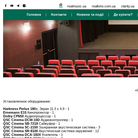
realmusic.ua
realkino.com.ua
clarity.ua
Головна
|
Контакти
|
Новини та події
|
Де купити?
«C
Установленное оборудование:
Harkness Perlux 180+
, Экран 11.3 x 4.9 - 1
Ernemann Е15
Кинопроектор - 1
Dolby CP650
Аудиопроцессор - 1
QSC Cinema DCM-10D
Аудиоконтроллер - 1
QSC Cinema SB-7218
Сабвуфер - 1
QSC Cinema SC-2150
Заэкранная акустическкая система - 3
QSC Cinema SR-8100
Акустическая система окружения - 12
QSC Cinema DCA-1824
Усилитель - 1