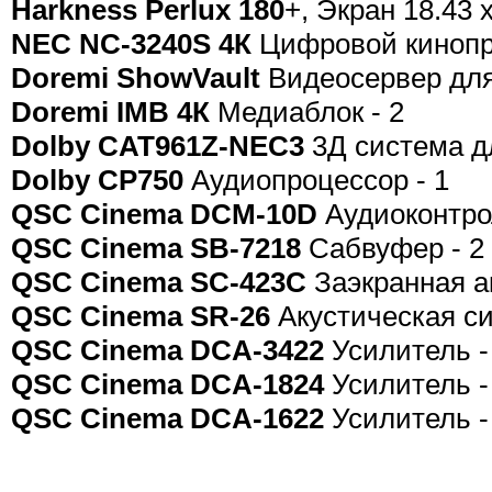
Harkness Perlux 180
+, Экран 18.43 x
NEC NC-3240S 4К
Цифровой кинопро
Doremi ShowVault
Видеосервер для
Doremi IMB 4К
Медиаблок - 2
Dolby CAT961Z-NEC3
3Д система дл
Dolby CP750
Аудиопроцессор - 1
QSC Cinema DCM-10D
Аудиоконтро
QSC Cinema SB-7218
Сабвуфер - 2
QSC Cinema SC-423C
Заэкранная ак
QSC Cinema SR-26
Акустическая си
QSC Cinema DCA-3422
Усилитель -
QSC Cinema DCA-1824
Усилитель -
QSC Cinema DCA-1622
Усилитель -