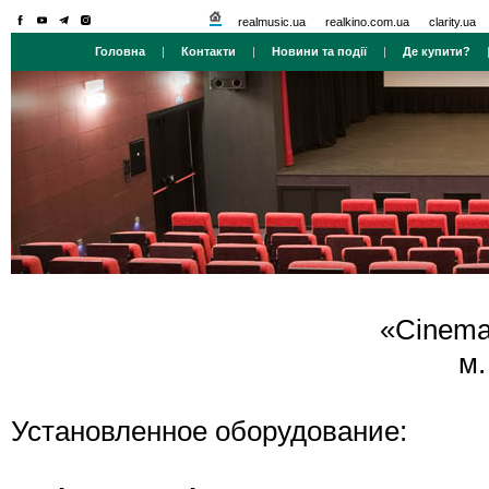
realmusic.ua
realkino.com.ua
clarity.ua
Головна
|
Контакти
|
Новини та події
|
Де купити?
«Cinema 
м.
Установленное оборудование: