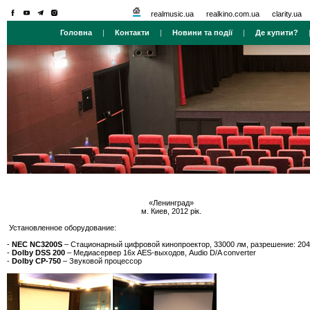
realmusic.ua
realkino.com.ua
clarity.ua
Головна
|
Контакти
|
Новини та події
|
Де купити?
«Ленинград»
м. Киев, 2012 рік.
Установленное оборудование:
-
NEC NC3200S
– Стационарный цифровой кинопроектор, 33000 лм, разрешение: 20
-
Dolby DSS 200
– Медиасервер 16x AES-выходов, Audio D/A converter
-
Dolby CP-750
– Звуковой процессор