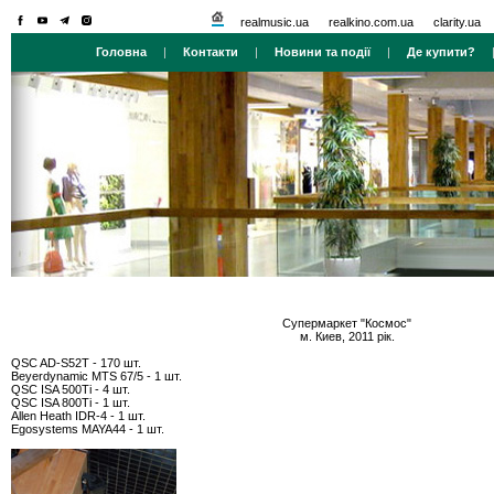
realmusic.ua
realkino.com.ua
clarity.ua
Головна
|
Контакти
|
Новини та події
|
Де купити?
Супермаркет "Космос"
м. Киев, 2011 рік.
QSC AD-S52T
- 170 шт.
Beyerdynamic MTS 67/5
- 1 шт.
QSC ISA 500Ti
- 4 шт.
QSC ISA 800Ti
- 1 шт.
Allen Heath IDR-4
- 1 шт.
Egosystems MAYA44
- 1 шт.