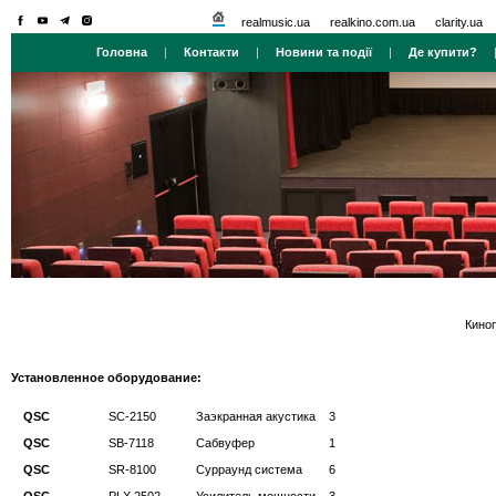
realmusic.ua
realkino.com.ua
clarity.ua
Головна
|
Контакти
|
Новини та події
|
Де купити?
Кино
Установленное оборудование:
QSC
SC-2150
Заэкранная акустика
3
QSC
SB-7118
Сабвуфер
1
QSC
SR-8100
Сурраунд система
6