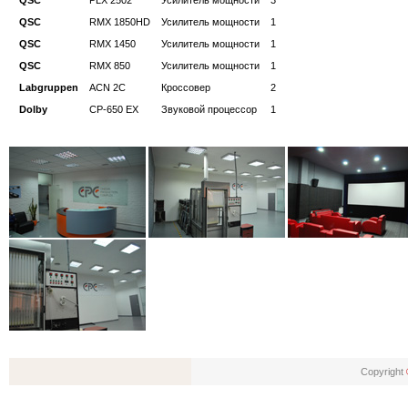
QSC
PLX 2502
Усилитель мощности
3
QSC
RMX 1850HD
Усилитель мощности
1
QSC
RMX 1450
Усилитель мощности
1
QSC
RMX 850
Усилитель мощности
1
Labgruppen
ACN 2C
Кроссовер
2
Dolby
CP-650 EX
Звуковой процессор
1
Copyright