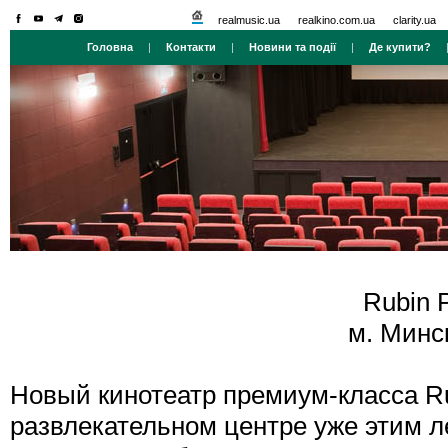
realmusic.ua
realkino.com.ua
clarity.ua
Головна
|
Контакти
|
Новини та події
|
Де купити?
Rubin 
м. Минск
Новый кинотеатр премиум-класса Ru
развлекательном центре уже этим л