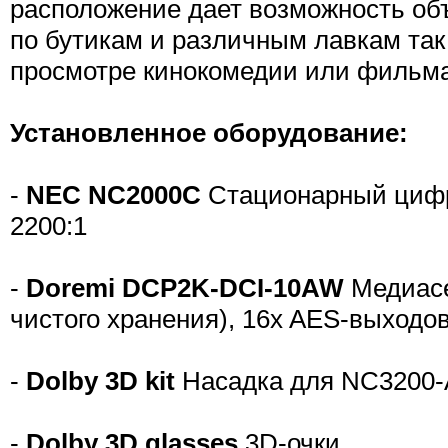
расположение дает возможность объ
по бутикам и различным лавкам так
просмотре кинокомедии или фильма
Установленное оборудование:
-
NEC NC2000C
Стационарный цифро
2200:1
-
Doremi DCP2K-DCI-10AW
Медиасе
чистого хранения), 16x AES-выходов,
-
Dolby 3D kit
Насадка для NC3200-A
-
Dolby 3D glasses
3D-очки