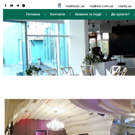
realmusic.ua
realkino.com.ua
clarity.ua
Головна
|
Контакти
|
Новини та події
|
Де купити?