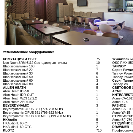
Установленное оборудование:
КОМУТАЦИЯ И СВЕТ
75
Усилители м
Neo Neon SRM 6112 Светодиодная голова
10
QSC RMX 85
Шар зеркальный 100
1
TANNOY
Шар зеркальный 22
7
Серия Power
Шар зеркальный 33
6
Tannoy Power
Шар зеркальный 50
6
Tannoy Power
Шар зеркальный 60
3
Серия Tanno
Шар зеркальный 80
4
Tannoy V8
ALLEN HEATH
5
СВЕТОВОЕ 
Allen Heath IDR-8
1
ACME
Allen Heath IDR-OUT
1
ИНТЕЛЛЕКТ
Allen Heath WZ3 12:2:2
1
Acme CA-16
Allen Heath ZED1402
1
Acme IC-4
BEYERDYNAMIC
3
РАЗНОЕ
Beyerdynamic OPUS 381 (774-798 MHz)
1
Acme CS-100
Beyerdynamic OPUS 381 (798-822 MHz)
1
Acme YA-15
Beyerdynamic OPUS 180 MK II (199.700 MHz)
1
СТРОБОСК
HKAudio
5
Acme BF-750
HKAudio IL 60-CT
2
СТУДИЙНОЕ
HKAudio IL 60-CTC
2
DRAWMER
KLOTZ
710
Профессиона