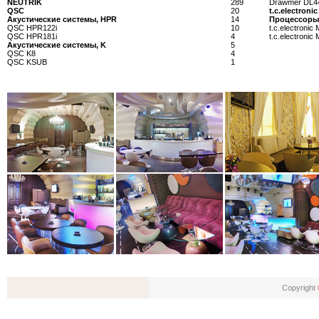
NEUTRIK
289
Drawmer DL4
QSC
20
t.c.electronic
Акустические системы, HPR
14
Процессоры
QSC HPR122i
10
t.c.electronic
QSC HPR181i
4
t.c.electroni
Акустические системы, K
5
QSC K8
4
QSC KSUB
1
Copyright