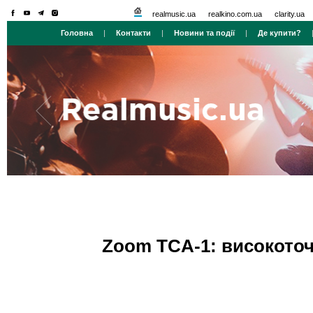
realmusic.ua
realkino.com.ua
clarity.ua
Головна
|
Контакти
|
Новини та події
|
Де купити?
Zoom TCA-1: високото