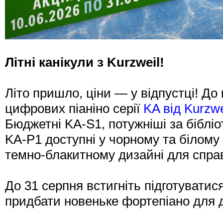
Літні канікули з Kurzweil!
Літо пришло, ціни — у відпустці! До 
цифрових піаніно серії
KA від Kurzw
Бюджетні KA-S1, потужніші за біблі
KA-P1 доступні у чорному та білому
темно-блакитному дизайні для справ
До 31 серпня встигніть підготуватис
придбати новеньке фортепіано для 