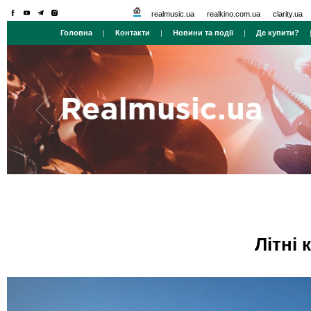
realmusic.ua
realkino.com.ua
clarity.ua
Головна
|
Контакти
|
Новини та події
|
Де купити?
Літні 