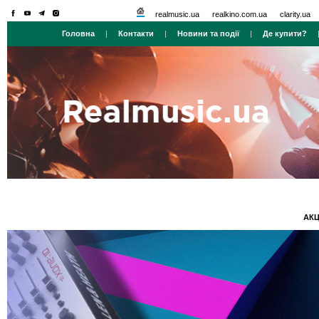
realmusic.ua
realkino.com.ua
clarity.ua
Головна
|
Контакти
|
Новини та події
|
Де купити?
АКЦ