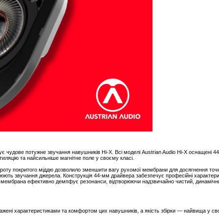
чує чудове потужне звучання навушників Hi-X. Всі моделі Austrian Audio Hi-X оснащені
тиляцію та найсильніше магнітне поле у своєму класі.
дроту покритого міддю дозволило зменшити вагу рухомої мембрани для досягнення точно
орюють звучання джерела. Конструкція 44-мм драйвера забезпечує професійні характери
 мембрана ефективно демпфує резонанси, відтворюючи надзвичайно чистий, динамічни
ражені характеристиками та комфортом цих навушників, а якість збірки — найвища у св