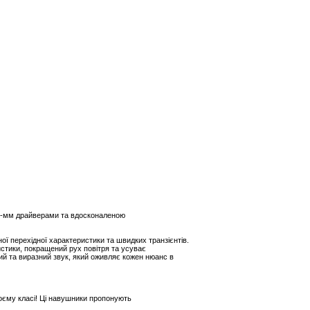
 44-мм драйверами та вдосконаленою
ї перехідної характеристики та швидких транзієнтів.
стики, покращений рух повітря та усуває
й та виразний звук, який оживляє кожен нюанс в
оєму класі! Ці навушники пропонують