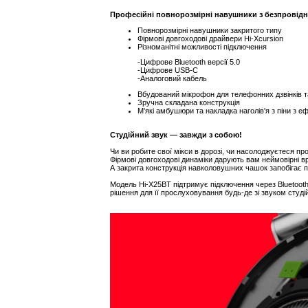
Професійні повнорозмірні навушники з безпровідн
Повнорозмірні навушники закритого типу
Фірмові довгоходові драйвери Hi-Xcursion
Різноманітні можливості підключення
-Цифрове Bluetooth версії 5.0
-Цифрове USB-C
-Аналоговий кабель
Вбудований мікрофон для телефонних дзвінків 
Зручна складана конструкція
М'які амбушюри та накладка наголів'я з піни з 
Студійний звук — завжди з собою!
Чи ви робите свої мікси в дорозі, чи насолоджуєтеся 
Фірмові довгоходові динаміки дарують вам неймовірні 
А закрита конструкція навколовушних чашок запобігає пр
Модель Hi-X25BT підтримує підключення через Bluetoot
рішення для її прослуховування будь-де зі звуком студій