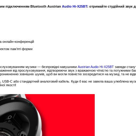
им підключенням Bluetooth Austrian
Audio Hi-X25BT
: отримайте студійний звук д
та онлайн-конференцій
ефектом пам’яті форми
прослуховуванням музики — безпровідні навушники
Austrian Audio Hi-X25BT
завжди станут
враження від прослуховування, відтворюючи звук з вражаючою чіткістю та потужними ба
оникненню зовнішніх шумів, щоб ви могли повністю зосередитися на музиці, та не відво
h, USB-C або стандартний аналоговий кабель. Куди б вас не завела ваша улюблена муз
ної якості!