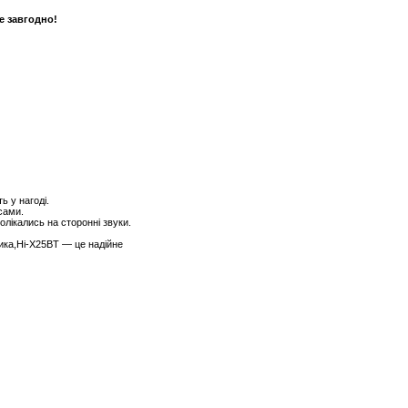
е завгодно!
ь у нагоді.
сами.
лікались на сторонні звуки.
ика,Hi-X25BT — це надійне