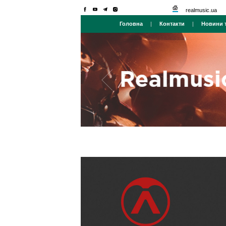
realmusic.ua
Головна
|
Контакти
|
Новини т