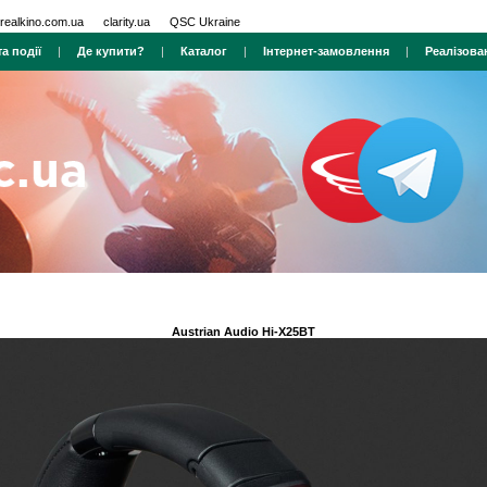
realkino.com.ua
clarity.ua
QSC Ukraine
а події
|
Де купити?
|
Каталог
|
Інтернет-замовлення
|
Реалізова
Austrian Audio Hi-X25BT