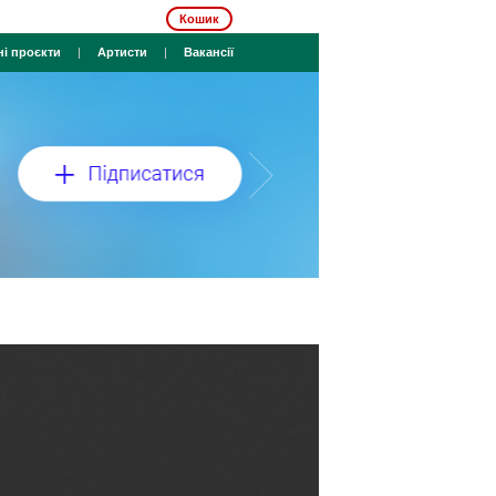
Кошик
ні проєкти
|
Артисти
|
Вакансії