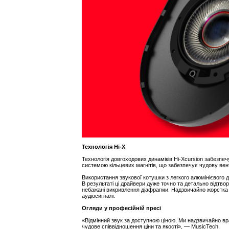
Технологія Hi-X
Технологія довгоходових динаміків Hi-Xcursion забезпе
системою кільцевих магнітів, що забезпечує чудову вен
Використання звукової котушки з легкого алюмінієвого 
В результаті ці драйвери дуже точно та детально відтв
небажані викривлення діафрагми. Надзвичайно жорстка
аудіосигналі.
Огляди у професійній пресі
«Відмінний звук за доступною ціною. Ми надзвичайно в
чудове співвідношення ціни та якості», — MusicTech.