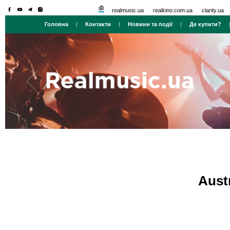
realmusic.ua
realkino.com.ua
clarity.ua
Головна
|
Контакти
|
Новини та події
|
Де купити?
Aust