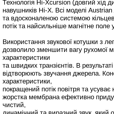
Технологія Hi-Xcursion (довгий хід 
навушників Hi-X. Всі моделі Austria
та вдосконаленою системою кільцеви
потік та найсильніше магнітне поле у
Використання звукової котушки з ле
дозволило зменшити вагу рухомої м
характеристики
та швидких транзієнтів. В результат
відтворюють звучання джерела. Кон
характеристики,
покращений потік повітря та усува
жорстка мембрана ефективно приду
чистий,
динамічний та виразний звук, який 