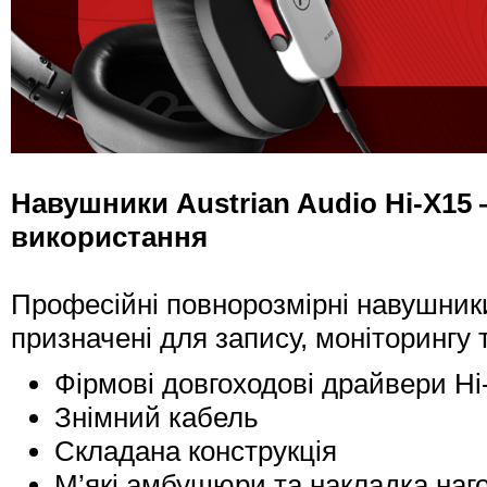
Навушники Austrian Audio Hi-X15
використання
Професійні повнорозмірні навушники
призначені для запису, моніторингу 
Фірмові довгоходові драйвери Hi
Знімний кабель
Складана конструкція
М’які амбушюри та накладка нагол