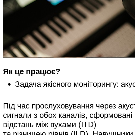
Як це працює?
Задача якісного моніторингу: ак
Під час прослуховування через акус
сигнали з обох каналів, сформовані 
відстань між вухами (ITD)
та різницею рівнів (ILD). Навушники