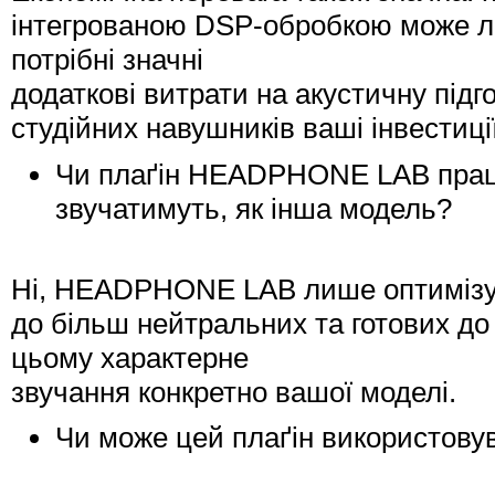
інтегрованою DSP-обробкою може лег
потрібні значні
додаткові витрати на акустичну підг
студійних навушників ваші інвестиц
Чи плаґін HEADPHONE LAB працю
звучатимуть, як інша модель?
Ні, HEADPHONE LAB лише оптимізує 
до більш нейтральних та готових д
цьому характерне
звучання конкретно вашої моделі.
Чи може цей плаґін використовув