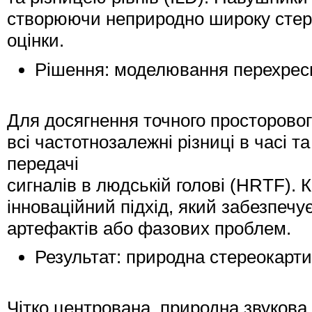
створюючи неприродно широку стере
оцінки.
Рішення: моделювання перехрес
Для досягнення точного просторово
всі частотнозалежні різниці в часі т
передачі
сигналів в людській голові (HRTF). 
інноваційний підхід, який забезпечу
артефактів або фазових проблем.
Результат: природна стереокарти
Чітко центрована, природна звукова