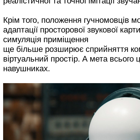
реалістичної та точної імітації звуч
Крім того, положення гучномовців мо
адаптації просторової звукової карт
симуляція приміщення
ще більше розширює сприйняття ко
віртуальний простір. А мета всього 
навушниках.