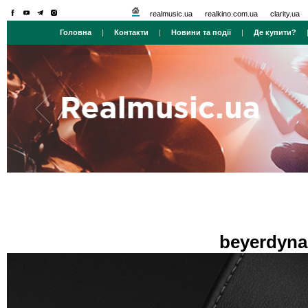
realmusic.ua
realkino.com.ua
clarity.ua
Головна
|
Контакти
|
Новини та події
|
Де купити?
beyerdyn