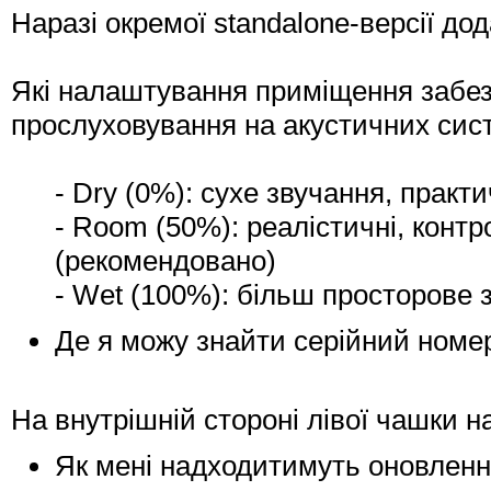
Наразі окремої standalone-версії 
Які налаштування приміщення забез
прослуховування на акустичних сис
- Dry (0%): сухе звучання, практи
- Room (50%): реалістичні, конт
(рекомендовано)
- Wet (100%): більш просторове 
Де я можу знайти серійний номер
На внутрішній стороні лівої чашки н
Як мені надходитимуть оновлен