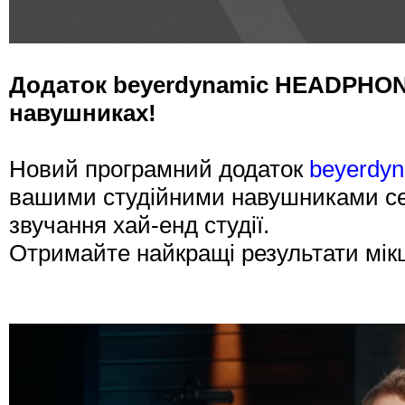
Додаток beyerdynamic HEADPHONE
навушниках!
Новий програмний додаток
beyerdy
вашими студійними навушниками сер
звучання хай-енд студії.
Отримайте найкращі результати мікш