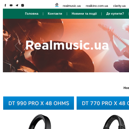
realmusic.ua
realkino.com.ua
clarity.ua
Головна
|
Контакти
|
Новини та події
|
Де купити?
Нов