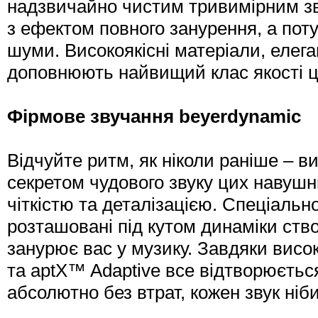
надзвичайно чистим тривимірним з
з ефектом повного занурення, а по
шуми. Високоякісні матеріали, елег
доповнюють найвищий клас якості ц
Фірмове звучання beyerdynamic
Відчуйте ритм, як ніколи раніше – 
секретом чудового звуку цих навуш
чіткістю та деталізацією. Спеціальн
розташовані під кутом динаміки ств
занурює вас у музику. Завдяки висо
та aptX™ Adaptive все відтворюєтьс
абсолютно без втрат, кожен звук ніб