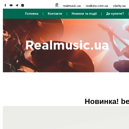
realmusic.ua
realkino.com.ua
clarity.ua
Головна
|
Контакти
|
Новини та події
|
Де купити?
Новинка! be