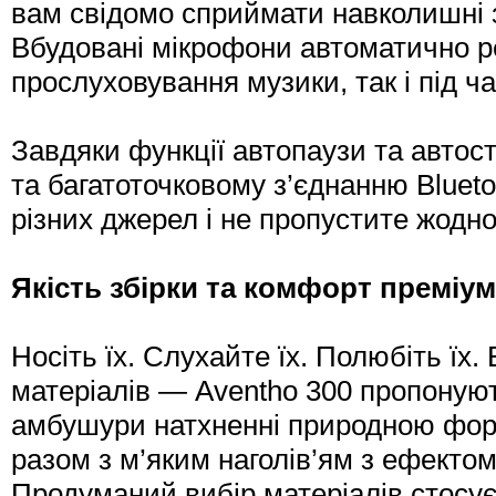
вам свідомо сприймати навколишні 
Вбудовані мікрофони автоматично р
прослуховування музики, так і під ча
Завдяки функції автопаузи та автост
та багатоточковому з’єднанню Bluet
різних джерел і не пропустите жодно
Якість збірки та комфорт преміум
Носіть їх. Слухайте їх. Полюбіть їх
матеріалів — Aventho 300 пропонуют
амбушури натхненні природною фор
разом з м’яким наголів’ям з ефектом
Продуманий вибір матеріалів стосує