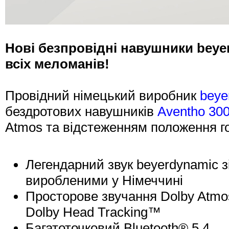
Нові безпровідні навушники beye
всіх меломанів!
Провідний німецький виробник
beye
бездротових навушників
Aventho 30
Atmos та відстеженням положення г
Легендарний звук beyerdynamic 
виробленими у Німеччині
Просторове звучання Dolby Atmo
Dolby Head Tracking™
Багатоточковий Bluetooth® 5.4