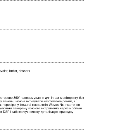
ler, limiter, desser)
сторове 360° панорамування для in‑ear моніторингу без
ну панель) можна активувати «immersive» режим, і
є перевірену binaural технологію Waves Nx, яка точно
улювати панораму кожного інструменту через мобільні
 DSP і забезпечує високу деталізацію, природну