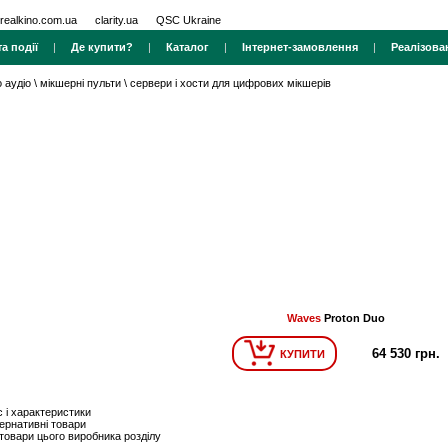
realkino.com.ua
clarity.ua
QSC Ukraine
а події
|
Де купити?
|
Каталог
|
Інтернет-замовлення
|
Реалізова
 аудіо
\
мікшерні пульти
\
сервери і хости для цифрових мікшерів
Waves
Proton Duo
64 530 грн.
КУПИТИ
 і характеристики
ернативні товари
 товари цього виробника розділу