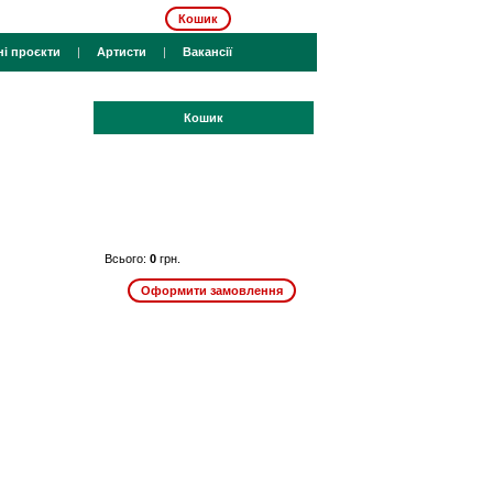
Кошик
ні проєкти
|
Артисти
|
Вакансії
Кошик
Всього:
0
грн.