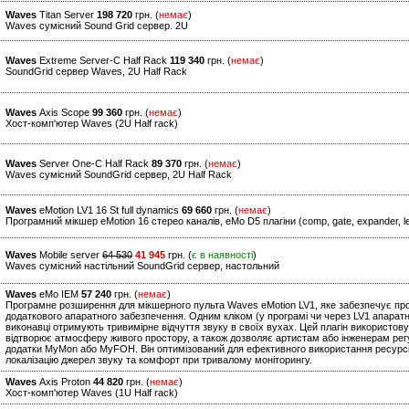
Waves
Titan Server
198 720
грн. (
немає
)
Waves сумісний Sound Grid сервер. 2U
Waves
Extreme Server-C Half Rack
119 340
грн. (
немає
)
SoundGrid сервер Waves, 2U Half Rack
Waves
Axis Scope
99 360
грн. (
немає
)
Хост-комп'ютер Waves (2U Half rack)
Waves
Server One-C Half Rack
89 370
грн. (
немає
)
Waves сумісний SoundGrid сервер, 2U Half Rack
Waves
eMotion LV1 16 St full dynamics
69 660
грн. (
немає
)
Програмний мікшер eMotion 16 стерео каналів, eMo D5 плагіни (comp, gate, expander, leve
Waves
Mobile server
64 530
41 945
грн. (
є в наявності
)
Waves сумісний настільний SoundGrid сервер, настольний
Waves
eMo IEM
57 240
грн. (
немає
)
Програмне розширення для мікшерного пульта Waves eMotion LV1, яке забезпечує про
додаткового апаратного забезпечення. Одним кліком (у програмі чи через LV1 апарат
виконавці отримують тривимірне відчуття звуку в своїх вухах. Цей плагін використову
відтворює атмосферу живого простору, а також дозволяє артистам або інженерам рег
додатки MyMon або MyFOH. Він оптимізований для ефективного використання ресурсів
локалізацію джерел звуку та комфорт при тривалому моніторингу.
Waves
Axis Proton
44 820
грн. (
немає
)
Хост-комп'ютер Waves (1U Half rack)