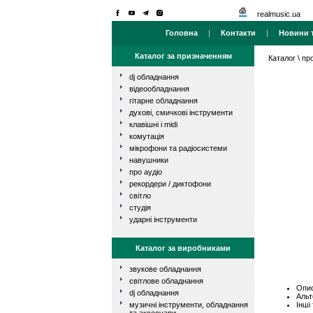
realmusic.ua
Головна
|
Контакти
|
Новини т
Каталог за призначенням
Каталог
\
про
dj обладнання
відеообладнання
гітарне обладнання
духові, смичкові інструменти
клавішні і midi
комутація
мікрофони та радіосистеми
навушники
про аудіо
рекордери / диктофони
світло
студія
ударні інструменти
Каталог за виробниками
звукове обладнання
світлове обладнання
Опис
dj обладнання
Альт
Інші
музичні інструменти, обладнання