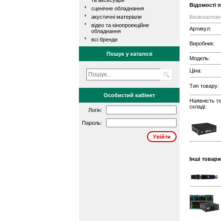
та аксесуари
Відомості 
сценічне обладнання
акустичні матеріали
Безкоштовн
відео та кінопроекційне
Артикул:
обладнання
всі бренди
Виробник:
Пошук у каталозі
Модель:
Ціна:
Тип товару:
Особистий кабінет
Наявність т
складі:
Логін:
Пароль:
Інші товар