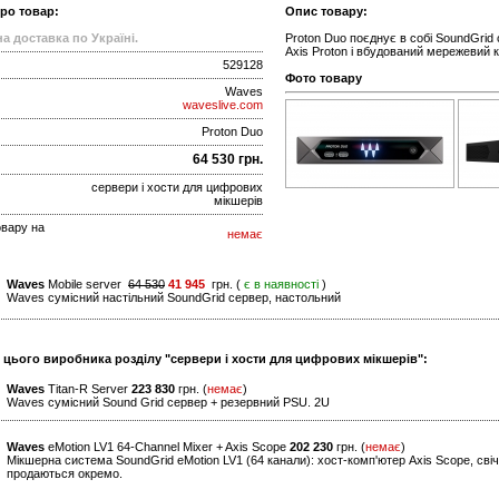
про товар:
Опис товару:
а доставка по Україні.
Proton Duo поєднує в собі SoundGrid 
Axis Proton і вбудований мережевий 
529128
Фото товару
Waves
waveslive.com
Proton Duo
64 530 грн.
сервери і хости для цифрових
мікшерів
овару на
немає
Waves
Mobile server
64 530
41 945
грн. (
є в наявності
)
Waves сумісний настільний SoundGrid сервер, настольний
и цього виробника розділу "сервери і хости для цифрових мікшерів":
Waves
Titan-R Server
223 830
грн. (
немає
)
Waves сумісний Sound Grid сервер + резервний PSU. 2U
Waves
eMotion LV1 64-Channel Mixer + Axis Scope
202 230
грн. (
немає
)
Мікшерна система SoundGrid eMotion LV1 (64 канали): хост-комп'ютер Axis Scope, свіч 
продаються окремо.