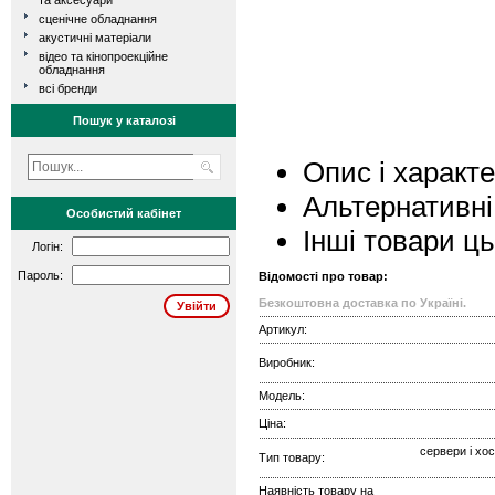
та аксесуари
сценічне обладнання
акустичні матеріали
відео та кінопроекційне
обладнання
всі бренди
Пошук у каталозі
Опис і характ
Альтернативні
Особистий кабінет
Інші товари ц
Логін:
Пароль:
Відомості про товар:
Безкоштовна доставка по Україні.
Артикул:
Виробник:
Модель:
Ціна:
сервери і хо
Тип товару:
Наявність товару на