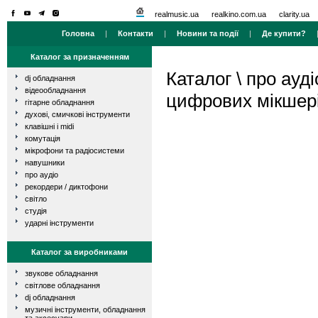
realmusic.ua
realkino.com.ua
clarity.ua
Головна
|
Контакти
|
Новини та події
|
Де купити?
Каталог за призначенням
Каталог
\
про ауді
dj обладнання
відеообладнання
цифрових мікшер
гітарне обладнання
духові, смичкові інструменти
клавішні і midi
комутація
мікрофони та радіосистеми
навушники
про аудіо
рекордери / диктофони
світло
студія
ударні інструменти
Каталог за виробниками
звукове обладнання
світлове обладнання
dj обладнання
музичні інструменти, обладнання