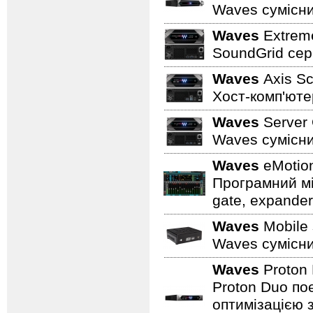
Waves сумісни
Waves
Extreme
SoundGrid сер
Waves
Axis S
Хост-комп'юте
Waves
Server 
Waves сумісни
Waves
eMotion
Програмний мі
gate, expander,
Waves
Mobile 
Waves сумісни
Waves
Proton
Proton Duo по
оптимізацією 