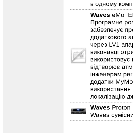
в одному комп
Waves
eMo I
Програмне роз
забезпечує пр
додаткового а
через LV1 апа
виконавці отри
використовує 
відтворює атм
інженерам рег
додатки MyMo
використання 
локалізацію д
Waves
Proton
Waves сумісни