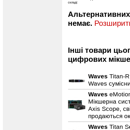
складі:
Альтернативних 
немає.
Розширити
Інші товари цьо
цифрових мікше
Waves
Titan-R
Waves сумісни
Waves
eMotion
Мікшерна сист
Axis Scope, св
продаються о
Waves
Titan S