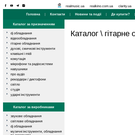
realmusic.ua
realkino.com.ua
clarity.ua
Головна
|
Контакти
|
Новини та події
|
Де купити?
Каталог за призначенням
Каталог
\
гітарне
dj обладнання
відеообладнання
гітарне обладнання
духові, смичкові інструменти
клавішні і midi
комутація
мікрофони та радіосистеми
навушники
про аудіо
рекордери / диктофони
світло
студія
ударні інструменти
Каталог за виробниками
звукове обладнання
світлове обладнання
dj обладнання
музичні інструменти, обладнання