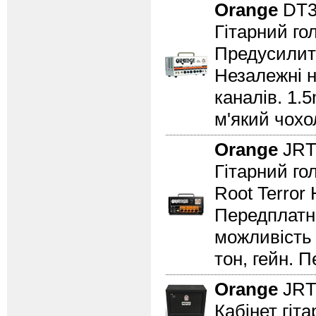
Orange
DT3
Гітарний гол
Предусилите
Незалежні на
каналів. 1.
м'який чохо
Orange
JRT
Гітарний го
Root Terror
Передплатна
можливість 
тон, гейн. П
Orange
JRT
Кабінет гіт