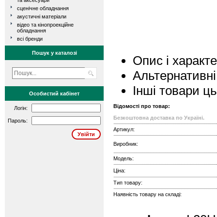
та аксесуари
сценічне обладнання
акустичні матеріали
відео та кінопроекційне
обладнання
всі бренди
Пошук у каталозі
Опис і характ
Альтернативні
Інші товари ц
Особистий кабінет
Відомості про товар:
Логін:
Безкоштовна доставка по Україні.
Пароль:
Артикул:
Виробник:
Модель:
Ціна:
Тип товару:
Наявність товару на складі: