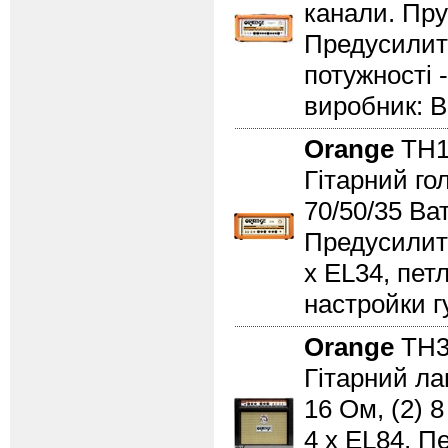
канали. Пру
Предусилит
потужності 
виробник: В
Orange
TH1
Гітарний го
70/50/35 Ват
Предусилите
x EL34, пет
настройки гу
Orange
TH3
Гітарний ла
16 Ом, (2) 
4 x EL84, П