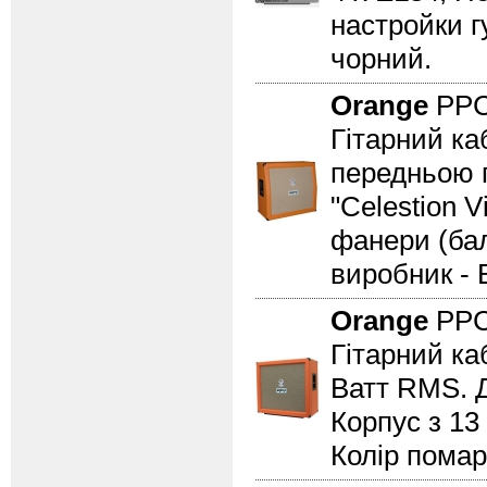
настройки гу
чорний.
Orange
PPC
Гітарний ка
передньою п
"Celestion 
фанери (бал
виробник - 
Orange
PPC
Гітарний ка
Ватт RMS. Д
Корпус з 13
Колір помар