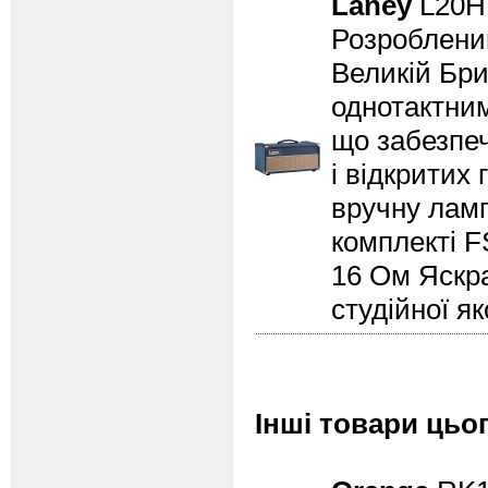
Laney
L20
Розроблений
Великій Бри
однотактни
що забезпеч
і відкритих 
вручну ламп
комплекті F
16 Ом Яскр
студійної як
Інші товари цьо