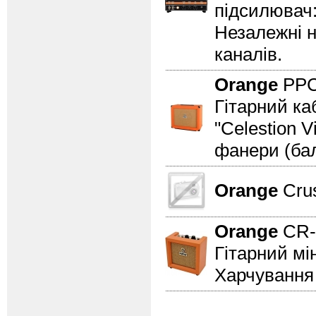
підсилювач:
Незалежні на
каналів.
Orange
PPC
Гітарний ка
"Celestion 
фанери (бал
Orange
Cru
Orange
CR
Гітарний мі
Харчування 