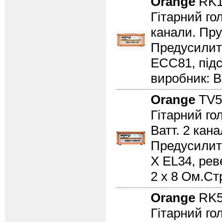
Orange
RK1
Гітарний го
канали. Пру
Предусилите
ECC81, підс
виробник: В
Orange
TV5
Гітарний го
Ватт. 2 кан
Предусилите
X EL34, реве
2 х 8 Ом.Ст
Orange
RK5
Гітарний го