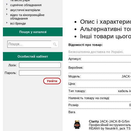
та аксесуари
сценічне обладнання
акустичні матеріали
відео та кінопроекційне
обладнання
Опис і характери
всі бренди
Альтернативні т
Пошук у каталозі
Інші товари цьог
Відомості про товар:
Безкоштовна доставка по Україні.
Особистий кабінет
Артикул:
Логін:
Виробник:
Пароль:
Модель:
JACK-
Ціна:
Тип товару:
кабель 
Наявність товару на складі:
Розмір
0
Вага
Clarity
JACK-JACK-B-G/5
Професійний інструментальн
REAN® by Neutrik®, jack TS 