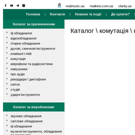
realmusic.ua
realkino.com.ua
clarity.ua
Головна
|
Контакти
|
Новини та події
|
Де купити?
Каталог за призначенням
Каталог
\
комутація
\
dj обладнання
відеообладнання
гітарне обладнання
духові, смичкові інструменти
клавішні і midi
комутація
мікрофони та радіосистеми
навушники
про аудіо
рекордери / диктофони
світло
студія
ударні інструменти
Каталог за виробниками
звукове обладнання
світлове обладнання
dj обладнання
музичні інструменти, обладнання