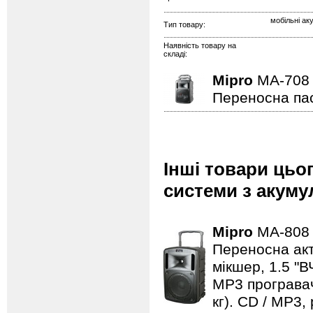
мобільні ак
Тип товару:
Наявність товару на
складі:
Mipro
MA-708
Переносна па
Інші товари цьо
системи з акуму
Mipro
MA-808
Переносна акт
мікшер, 1.5 "В
MP3 програвач
кг). CD / MP3