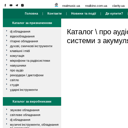
realmusic.ua
realkino.com.ua
clarity.ua
Головна
|
Контакти
|
Новини та події
|
Де купити?
Каталог за призначенням
Каталог
\
про ауді
dj обладнання
відеообладнання
системи з акуму
гітарне обладнання
духові, смичкові інструменти
клавішні і midi
комутація
мікрофони та радіосистеми
навушники
про аудіо
рекордери / диктофони
світло
студія
ударні інструменти
Каталог за виробниками
звукове обладнання
світлове обладнання
dj обладнання
музичні інструменти, обладнання