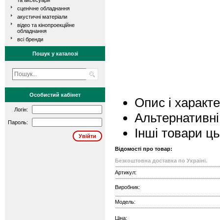
та аксесуари
сценічне обладнання
акустичні матеріали
відео та кінопроекційне
обладнання
всі бренди
Пошук у каталозі
Особистий кабінет
Опис і характ
Логін:
Альтернативні
Пароль:
Інші товари ц
Відомості про товар:
Безкоштовна доставка по Україні.
Артикул:
Виробник:
Модель:
Ціна: