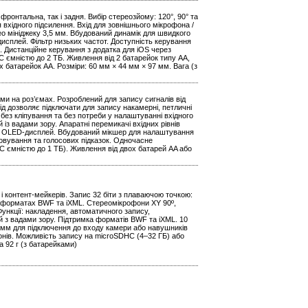
онтальна, так і задня. Вибір стереозйому: 120°, 90° та
 вхідного підсилення. Вхід для зовнішнього мікрофона /
ерео мініджеку 3,5 мм. Вбудований динамік для швидкого
исплей. Фільтр низьких частот. Доступність керування
d. Дистанційне керування з додатка для iOS через
C ємністю до 2 ТБ. Живлення від 2 батарейок типу АА,
 батарейок АА. Розміри: 60 мм × 44 мм × 97 мм. Вага (з
 на роз’ємах. Розроблений для запису сигналів від
хід дозволяє підключати для запису накамерні, петличні
 без кліпування та без потреби у налаштуванні вхідного
 із вадами зору. Апаратні перемикачі вхідних рівнів
ті. OLED-дисплей. Вбудований мікшер для налаштування
ховування та голосових підказок. Одночасне
C ємністю до 1 ТБ). Живлення від двох батарей AA або
і контент-мейкерів. Запис 32 біти з плаваючою точкою:
 в форматах BWF та iXML. Стереомікрофони XY 90º,
Функції: накладення, автоматичного запису,
й з вадами зору. Підтримка форматів BWF та iXML. 10
5 мм для підключення до входу камери або навушників
онів. Можливість запису на microSDHC (4–32 ГБ) або
а 92 г (з батарейками)