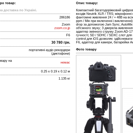
про товар:
Опис товару:
а доставка по Україні.
Компактний багатодоріжковий цифрови
входів Neutrik XLR / TRS; мікрофонні
286186
фантомне живлення 24 / + 48В на всіх 
ppm / Мін при включенні і виключенні)
Zoom
drop за допомогою Jam Sync; AutoMix
zoom.co.jp
об'ємного звуку; 3 джерела живлення:
адаптер змінного струму Zoom AD-17;
F6
гучності; SD / SDHC / SDXC слот для 
control для iOS дозволяє здійснюват
30 780 грн.
F6, адаптер для камери, батарейки AA
Фото товару
портативні аудіо рекордери
(диктофони)
овару на
немає
0.25 x 0.19 x 0.12 м
1.135 кг