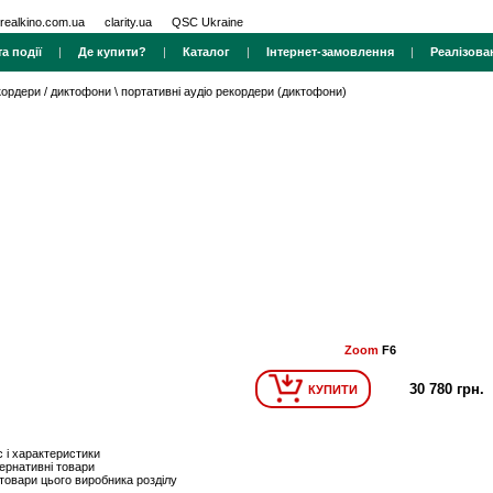
realkino.com.ua
clarity.ua
QSC Ukraine
а події
|
Де купити?
|
Каталог
|
Інтернет-замовлення
|
Реалізова
кордери / диктофони
\
портативні аудіо рекордери (диктофони)
Zoom
F6
30 780 грн.
КУПИТИ
 і характеристики
ернативні товари
 товари цього виробника розділу