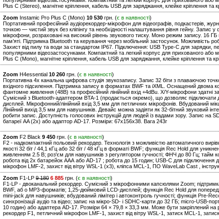
популярними відеозастосунками. Компактний та легкий корпус для прихованого або мобі
Plus C (Stereo), магнітне кріплення, кабель USB для заряджання, клейке кріплення та к
Zoom
Instamic Pro Plus C (Mono)
10 530
грн. (
є в наявності
)
Портативний професійний аудіорекордер-мікрофон для відеографів, подкастерів, журна
точкою — чистий звук без кліпінгу та необхідності налаштування рівня гейну. Запис у
мікрофони, розраховані на високий рівень звукового тиску. Моно режим запису. 16 ГБ 
пам’яті. Підтримка Bluetooth та керування через мобільний застосунок. Можливість р
Захист від пилу та води за стандартом IP67. Підключення: USB Type-C для зарядки, п
популярними відеозастосунками. Компактний та легкий корпус для прихованого або мобі
Plus C (Mono), магнітне кріплення, кабель USB для заряджання, клейке кріплення та крі
Zoom
H4essential
10 260
грн. (
є в наявності
)
Портативна 4х канальна цифрова студія звукозапису. Запис 32 біти з плаваючою точк
вхідного підсилення. Підтримка запису в форматах BWF та iXML. Оснащений двома к
фантомне живлення (48В) та професійний лінійний вхід +4dBu. X/Y-мікрофони здатні зап
Сумісний з Bluetooth-адаптером BTA-1 (продається окремо), що дозволяє підключати 
дисплей. Мікрофонний/лінійний вхід 3,5 мм для петличних мікрофонів. Вбудований мік
Лінійний вихід 3,5 мм для навушників. Девайс можна задіяти як 32-бітний звуковий інт
робити запис. Доступність голосових інструкцій для людей із вадами зору. Запис на S
батареї AA (2x) або адаптор AD-17. Розміри: 67х156х38. Вага 243г
Zoom
F2 Black
9 450
грн. (
є в наявності
)
F2 - надкомпактний польовий рекордер. Технологія з можливістю автоматичного вирів
якості 32 біт / 44,1 кГц або 32 біт / 48 кГц в форматі BWF; функція Rec Hold для уникн
живленням 2.5 В; роз'єм для навушників з регулятором гучності; ФНЧ до 80 Гц; тайм ко
робота від 2х батарейок ААА або AD-17 ; робота до 15 годин; USB-C для підключення д
мікрофон LMF-2, захист від вітру WSL-1 (х3), кліпса MCL-1, ПО WaveLab Cast , інструкц
Zoom
F1-LP
9 180
6 885
грн. (
є в наявності
)
F1-LP - двоканальний рекордер. Сумісний з мікрофонними капсюлями Zoom; підтримка а
BWF, аб о MP3-форматів; 1,25-дюймовий LCD-дисплей; функція Rec Hold для попередж
mini-jack для навушників; вбудований лімітер і автоконтроль гучності; функція Pre-R
синхронізації аудіо та відео; запис на мікро-SD- і SDHC-карти до 32 ГБ; micro-USB-пор
10 годин) або адаптера AD-17. Розміри 64 × 79,8 × 33,3 мм. Може бути закріплений на 
рекордер F1, петличний мікрофон LMF-1, захист від вітру WSL-1, затиск MCL-1, затиск