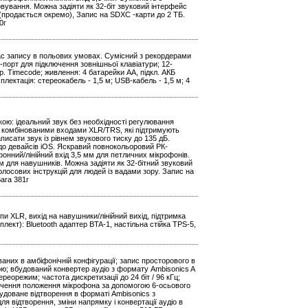
ування. Можна задіяти як 32-біт звуковий інтерфейс
 (продається окремо), Запис на SDXC -карти до 2 ТБ.
0г
 час запису в польових умовах. Сумісний з рекордерами
-порт для підключення зовнішньої клавіатури; 12-
пр. Timecode; живлення: 4 батарейки AA, підкл. АКБ
лектація: стереокабель - 1,5 м; USB-кабель - 1,5 м; 4
ою: ідеальний звук без необхідності регулювання
 комбінованими входами XLR/TRS, які підтримують
исати звук із рівнем звукового тиску до 135 дБ.
до девайсів iOS. Яскравий повнокольоровий РК-
онний/лінійний вхід 3,5 мм для петличних мікрофонів.
м для навушників. Можна задіяти як 32-бітний звуковий
олосових інструкцій для людей із вадами зору. Запис на
ага 381г
пи XLR, вихід на навушники/лінійний вихід, підтримка
лект): Bluetooth адаптер BTA-1, настільна стійка TPS-5,
них в амбіфонічній конфігурації; запис просторового в
ою; вбудований конвертер аудіо з формату Ambisonics A
реорежим; частота дискретизації до 24 біт / 96 кГц;
значення положення мікрофона за допомогою 6-осьового
удоване відтворення в форматі Ambisonics з
 відтворення, зміни напрямку і конвертації аудіо в