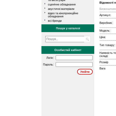
та аксесуари
Відомості 
сценічне обладнання
акустичні матеріали
Безкоштовн
відео та кінопроекційне
Артикул:
обладнання
всі бренди
Виробник:
Пошук у каталозі
Модель:
Ціна:
Тип товару:
Особистий кабінет
Наявність т
складі:
Логін:
Розмір
Пароль:
Вага