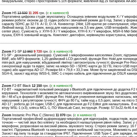
бінауральний, стерео і просторовий 5.1ch формати; живлення від 2х батарейок AA або
Zoom
H5
13 500
11 205
грн. (
є в наявності
)
Портативна цифрова студія звукозапису. Оснащена знімним модульним X / Y мікрофон
режими роботи: економ до 11 годин роботи і звичайний режим до 6 год. Запис у формат
capacity SDHC до 32 Гб. A / D, D / A. Конвектор: 24bit; 128-кратне ре-семплування; об
Лінійний вихід: 3,5 мм джек, вихід для навушників на 3,5 мм джек, USB-інтерфейс. Жи
center plus). Сумісність з: XYH-5 X / Y мікрофон, XYH-6 X / Y мікрофон, MSH-6 Mid-S
пушка, EXH-6 зовнішній модуль. Комплект: диктофон, керівництво користувача, мікро
Zoom
F1-SP
12 960
9 720
грн. (
є в наявності
)
F1-SP - двоканальний рекордер. Сумісний з мікрофонними капсюлями Zoom; підтримка а
BWF, або MP3-форматів; 1,25-дюймовий LCD-дисплей; функція Rec Hold для попередже
mini-jack для навушників; вбудований лімітер і автоконтроль гучності; функція Pre-R
синхронізації аудіо та відео; запис на мікро-SD- і SDHC-карти до 32 ГБ; micro-USB пор
годин) або адаптера AD-17. Розміри 64 × 79,8 × 33,3 мм. Може бути закріплений на D
SGH-6, захист від вітру WSS-6, SMC-1 стерео кабель для підключення до DSLR камери
Zoom
F2-BT Black
12 150
грн. (
є в наявності
)
F2-BT - надкомпактний польовий рекордер з Bluetooth для підключення до додатка F2 
керування. Технологія з можливістю автоматичного вирівнювання звуку без додаткового 
біт / 48 кГц в форматі BWF; функція Rec Hold для уникнення випадкових натискань; мі
навушників з регулятором гучності; ФНЧ до 80 Гц; тайм код ± 0,5 ppm; запис на micro
AD-17 ; робота до 14 годин; USB-C для підключення до F2 Editor для налаштувань. В к
вітру WSL-1 (х3), кліпса MCL-1, ПО WaveLab Cast, інструкція. Розмір: 57.5х22.4x46.4 мм
Zoom
Instamic Pro Plus C (Stereo)
11 070
грн. (
є в наявності
)
Портативний професійний аудіорекордер-мікрофон для відеографів, подкастерів, журна
точкою — чистий звук без кліпінгу та необхідності налаштування рівня гейну. Запис у
мікрофони, розраховані на високий рівень звукового тиску. Стерео режим запису. 16 Г
пам’яті. Підтримка Bluetooth та керування через мобільний застосунок. Можливість р
Захист від пилу та води за стандартом IP67. Підключення: USB Type-C для зарядки, п