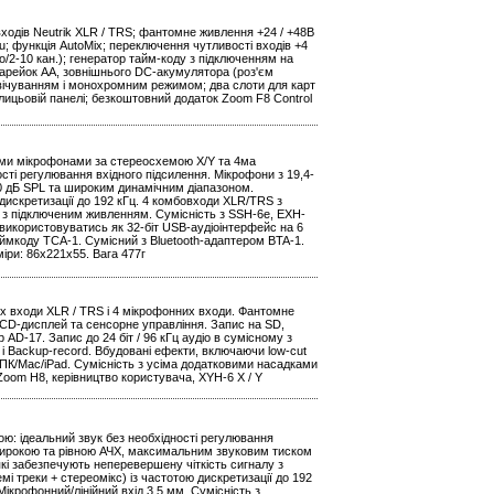
 входів Neutrik XLR / TRS; фантомне живлення +24 / +48В
u; функція AutoMix; переключення чутливості входів +4
reo/2-10 кан.); генератор тайм-коду з підключенням на
атарейок АА, зовнішнього DC-акумулятора (роз'єм
вічуванням і монохромним режимом; два слоти для карт
 лицьовій панелі; безкоштовний додаток Zoom F8 Control
ми мікрофонами за стереосхемою X/Y та 4ма
сті регулювання вхідного підсилення. Мікрофони з 19,4-
0 дБ SPL та широким динамічним діапазоном.
 дискретизації до 192 кГц. 4 комбовходи XLR/TRS з
к з підключеним живленням. Сумісність з SSH-6e, EXH-
икористовуватись як 32-біт USB-аудіоінтерфейс на 6
аймкоду TCA-1. Сумісний з Bluetooth-адаптером BTA-1.
міри: 86х221х55. Вага 477г
х входи XLR / TRS і 4 мікрофонних входи. Фантомне
LCD-дисплей та сенсорне управління. Запис на SD,
AD-17. Запис до 24 біт / 96 кГц аудіо в сумісному з
 і Backup-record. Вбудовані ефекти, включаючи low-cut
ПК/Mac/iPad. Сумісність з усіма додатковими насадками
oom H8, керівництво користувача, XYH-6 X / Y
ою: ідеальний звук без необхідності регулювання
 широкою та рівною АЧХ, максимальним звуковим тиском
і забезпечують неперевершену чіткість сигналу з
і треки + стереомікс) із частотою дискретизації до 192
ікрофонний/лінійний вхід 3,5 мм. Сумісність з