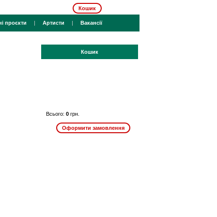
Кошик
ні проєкти
|
Артисти
|
Вакансії
Кошик
Всього:
0
грн.