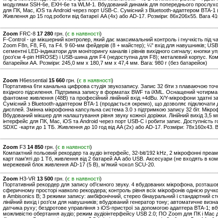
модулями SSH-6e, EXH-6e та WLM-1. Вбудований динамік для попереднього прослухов
для ПК, Mac, iOS та Android через порт USB-C. Сумісний з Bluetooth-адаптером BTA-1
Живлення до 15 год роботи від батареї AA (4x) або AD-17. Розміри: 86х206х55. Вага 41
Zoom
FRC-8
17 280
грн. (
є в наявності
)
F-Control - це мікшерний контролер, який дає максимальний контроль і гнучкість під
Zoom F8n, F8, F6, та F4. 9 60-мм фейдерів (8 + майстер); ¼" вхід для навушників; USB
сегментні LED-індикатори для моніторингу каналів і рівнів вихідного сигналу; кнопки у
(роз'єм 4-pin HIROSE) і USB-шина для F4 (недоступна для F8); металевий корпус. Комп
батарейки AA. Розміри: 245,0 мм x 180,7 мм x 47,4 мм. Вага: 980 г (без батарейок)
Zoom
H6essential
15 660
грн. (
є в наявності
)
Портативна 6ти канальна цифрова студія звукозапису. Запис 32 біти з плаваючою точк
вхідного підсилення. Підтримка запису в форматах BWF та iXML. Оснащений чотирма
фантомне живлення (48В) та професійний лінійний вхід +4dBu. X/Y-мікрофони здатні зап
Сумісний з Bluetooth-адаптером BTA-1 (продається окремо), що дозволяє підключати 
дисплей. Змінна мікрофонна капсульна система 3.0 з підтримкою запису 32 біт. Мікроф
Вбудований мікшер для налаштування рівня звуку кожної доріжки. Лінійний вихід 3,5 м
інтерфейс для ПК, Mac, iOS та Android через порт USB-C і робити запис. Доступність г
SDXC -карти до 1 ТБ. Живлення до 10 год від AA (2x) або AD-17. Розміри: 78х160х43. В
Zoom
F3
14 850
грн. (
є в наявності
)
Компактний польовий рекордер та аудіо інтерфейс, 32-bit/192 kHz, 2 мікрофонні преам
карт пам'яті до 1 Тб, живлення від 2 батарей АА або USB. Аксесуари (не входять в комп
мережевий блок живлення AD-17 (5 В), м’який чохол SCU-20.
Zoom
H3-VR
13 500
грн. (
є в наявності
)
Портативний рекордер для запису об'ємного звуку. 4 вбудованих мікрофона, розташова
сферичному просторі навколо рекордера; контроль рівня всіх мікрофонів однією ручк
в Ambisonics B; 3 режими запису: амбіфонічний, стерео бінауральний і стандартний сте
лінійний вихід і роз'єм для навушників; вбудований генератор тону; автоматичне ви
датчика руху; бездротове управління з iOS-пристрої за допомогою адаптера BTA-1; вб
можливістю обертання аудіо; режим аудіоінтерфейсу USB 2.0; ПО Zoom для ПК і Mac для