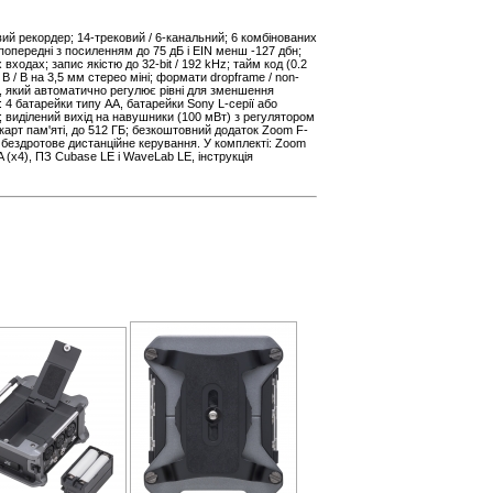
й рекордер; 14-трековий / 6-канальний; 6 комбінованих
 попередні з посиленням до 75 дБ і EIN менш -127 дбн;
входах; запис якістю до 32-bit / 192 kHz; тайм код (0.2
 В / В на 3,5 мм стерео міні; формати dropframe / non-
, який автоматично регулює рівні для зменшення
 4 батарейки типу АА, батарейки Sony L-серії або
 виділений вихід на навушники (100 мВт) з регулятором
карт пам'яті, до 512 ГБ; безкоштовний додаток Zoom F-
и бездротове дистанційне керування. У комплекті: Zoom
 (x4), ПЗ Cubase LE і WaveLab LE, інструкція