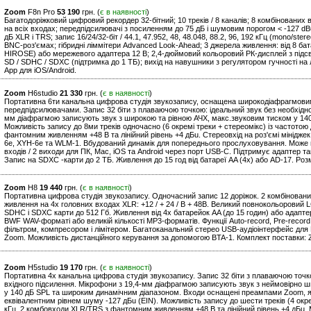
Zoom
F8n Pro
53 190
грн. (
є в наявності
)
Багатодоріжковий цифровий рекордер 32-бітний; 10 треків / 8 каналів; 8 комбінованих
на всіх входах; передпідсилювачі з посиленням до 75 дБ і шумовим порогом < -127 dB
дБ XLR і TRS; запис 16/24/32-біт / 44.1, 47.952, 48, 48.048, 88.2, 96, 192 кГц (mono/ste
BNC-роз'ємах; гібридні ліммітери Advanced Look-Ahead; 3 джерела живлення: від 8 б
HIROSE) або мережевого адаптера 12 В; 2,4-дюймовий кольоровий РК-дисплей з підс
SD / SDHC / SDXC (підтримка до 1 ТБ); вихід на навушники з регулятором гучності на
App для iOS/Android.
Zoom
H6studio
21 330
грн. (
є в наявності
)
Портативна 6ти канальна цифрова студія звукозапису, оснащена широкодіафрагмови
передпідсилювачами. Запис 32 біти з плаваючою точкою: ідеальний звук без необхідно
мм діафрагмою записують звук з широкою та рівною АЧХ, макс.звуковим тиском у 14
Можливість запису до 8ми треків одночасно (6 окремі треки + стереомікс) із частотою
фантомним живленням +48 В та лінійний рівень +4 дБu. Стереовхід на роз'ємі мінідже
6e, XYH-6e та WLM-1. Вбудований динамік для попереднього прослуховування. Може в
входів / 2 виходи для ПК, Mac, iOS та Android через порт USB-C. Підтримує адаптер т
Запис на SDXC -карти до 2 ТБ. Живлення до 15 год від батареї AA (4x) або AD-17. Роз
Zoom
H8
19 440
грн. (
є в наявності
)
Портативна цифрова студія звукозапису. Одночасний запис 12 доріжок. 2 комбіновани
живлення на 4х головних входах XLR: +12 / + 24 / В + 48В. Великий повнокольоровий 
SDHC і SDXC карти до 512 Гб. Живлення від 4х батарейок AA (до 15 годин) або адаптер 
BWF WAV-форматі або великій кількості MP3-форматів. Функції Auto-record, Pre-record
фільтром, компресором і лімітером. Багатоканальний стерео USB-аудіоінтерфейс для 
Zoom. Можливість дистанційного керування за допомогою BTA-1. Комплект поставки: Z
Zoom
H5studio
19 170
грн. (
є в наявності
)
Портативна 4х канальна цифрова студія звукозапису. Запис 32 біти з плаваючою точк
вхідного підсилення. Мікрофони з 19,4-мм діафрагмою записують звук з неймовірно
у 140 дБ SPL та широким динамічним діапазоном. Входи оснащені преампами Zoom, як
еквівалентним рівнем шуму -127 дБu (EIN). Можливість запису до шести треків (4 окрем
кГц. 2 комбовходи XLR/TRS з фантомним живленням +48 В та лінійний рівень +4 дБu. М