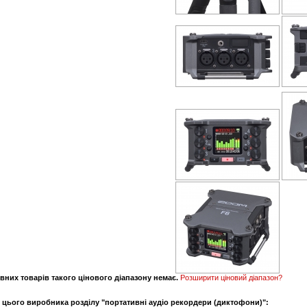
вних товарів такого цінового діапазону немає.
Розширити ціновий діапазон?
и цього виробника розділу "портативні аудіо рекордери (диктофони)":