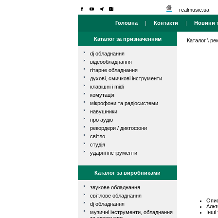
realmusic.ua
Головна
|
Контакти
|
Новини т
Каталог за призначенням
Каталог
\
ре
dj обладнання
відеообладнання
гітарне обладнання
духові, смичкові інструменти
клавішні і midi
комутація
мікрофони та радіосистеми
навушники
про аудіо
рекордери / диктофони
світло
студія
ударні інструменти
Каталог за виробниками
звукове обладнання
світлове обладнання
Опис
dj обладнання
Альт
Інші
музичні інструменти, обладнання