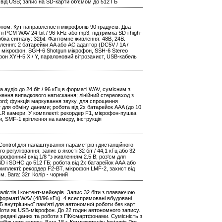
 від USB; запис на SD-карти об'ємом до 512 ГБ
ом. Кут направленості мікрофонів 90 градусів. Два
і PCM WAV 24-bit / 96-kHz або mp3, підтримка SD і high-
робка сигналу: 32bit. Фантомне живлення: 48В, 24В.
влення: 2 батарейки AA або AC адаптор (DC5V / 1A /
ide мікрофон, SGH-6 Shotgun мікрофон, SSH-6 Stereo
фон XYH-5 X / Y, паралоновий вітрозахист, USB-кабель
удіо до 24 біт / 96 кГц в форматі WAV, сумісним з
ння випадкового натискання; лінійний стереовход з
ecord; функція маркування звуку, для спрощення
т для обміну даними; робота від 2х батарейок AAA (до 10
SLR камери. У комплекті: рекордер F1, мікрофон-пушка
, SMF-1 кріплення на камеру, інструкція
Control для налаштування параметрів і дистанційного
регулювання; запис в якості 32 біт / 44,1 кГц або 32
крофонний вхід 1/8 "з живленням 2.5 В; роз'єм для
 SD і SDHC до 512 ГБ; робота від 2х батарейок ААА або
омплекті: рекордер F2-BT, мікрофон LMF-2, захист від
. Вага: 32г. Колір - чорний
лістів і контент-мейкерів. Запис 32 біти з плаваючою
 форматі WAV (48/96 кГц). 4 всеспрямовані вбудовані
Б внутрішньої пам’яті для автономної роботи без карт
оботи як USB-мікрофон. До 22 годин автономного запису.
ередачі даних та роботи з ПК/смартфонами. Сумісність з