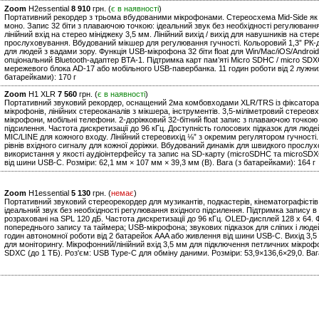
Zoom
H2essential
8 910
грн. (
є в наявності
)
Портативний рекордер з трьома вбудованими мікрофонами. Стереосхема Mid-Side як фр
моно. Запис 32 біти з плаваючою точкою: ідеальний звук без необхідності регулювання
лінійний вхід на стерео мініджеку 3,5 мм. Лінійний вихід / вихід для навушників на ст
прослуховування. Вбудований мікшер для регулювання гучності. Кольоровий 1,3” РК-д
для людей з вадами зору. Функція USB-мікрофона 32 біти float для Win/Mac/iOS/Androi
опціональний Bluetooth-адаптер BTA-1. Підтримка карт пам’яті Micro SDHC / micro SDX
мережевого блока AD-17 або мобільного USB-павербанка. 11 годин роботи від 2 лужних
батарейками): 170 г
Zoom
H1 XLR
7 560
грн. (
є в наявності
)
Портативний звуковий рекордер, оснащений 2ма комбовходами XLR/TRS із фіксаторами
мікрофонів, лінійних стереоканалів з мікшера, інструментів. 3,5-міліметровий стереов
мікрофони, мобільні телефони. 2-доріжковий 32-бітний float запис з плаваючою точкою
підсилення. Частота дискретизації до 96 кГц. Доступність голосових підказок для людей
MIC/LINE для кожного входу. Лінійний стереовихід ⅛” з окремим регулятором гучнос
рівнів вхідного сигналу для кожної доріжки. Вбудований динамік для швидкого прослу
використання у якості аудіоінтерфейсу та запис на SD-карту (microSDHC та microSDX
від шини USB-C. Розміри: 62,1 мм × 107 мм × 39,3 мм (В). Вага (з батарейками): 164 г
Zoom
H1essential
5 130
грн. (
немає
)
Портативний звуковий стереорекордер для музикантів, подкастерів, кінематографістів 
ідеальний звук без необхідності регулювання вхідного підсилення. Підтримка запису
розраховані на SPL 120 дБ. Частота дискретизації до 96 кГц. OLED-дисплей 128 x 64. 
попереднього запису та таймера; USB-мікрофона; звукових підказок для сліпих і люде
годин автономної роботи від 2 батарейок AAA або живлення від шини USB-C. Вихід 3,
для моніторингу. Мікрофонний/лінійний вхід 3,5 мм для підключення петличних мікроф
SDXC (до 1 ТБ). Роз'єм: USB Type-C для обміну даними. Розміри: 53,9×136,6×29,0. Ваг