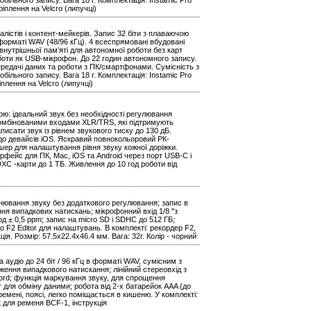
льного запису. Вага 18 г. Комплектація: Instamic Pro
ріплення на Velcro (липучці)
лістів і контент-мейкерів. Запис 32 біти з плаваючою
 форматі WAV (48/96 кГц). 4 всеспрямовані вбудовані
внутрішньої пам’яті для автономної роботи без карт
оботи як USB-мікрофон. До 22 годин автономного запису.
ередачі даних та роботи з ПК/смартфонами. Сумісність з
льного запису. Вага 18 г. Комплектація: Instamic Pro
плення на Velcro (липучці)
ою: ідеальний звук без необхідності регулювання
омбінованими входами XLR/TRS, які підтримують
исати звук із рівнем звукового тиску до 130 дБ.
до девайсів iOS. Яскравий повнокольоровий РК-
шер для налаштування рівня звуку кожної доріжки.
ерфейс для ПК, Mac, iOS та Android через порт USB-C і
DXC -карти до 1 ТБ. Живлення до 10 год роботи від
нювання звуку без додаткового регулювання; запис в
ення випадкових натискань; мікрофонний вхід 1/8 "з
д ± 0,5 ppm; запис на micro SD і SDHC до 512 ГБ;
о F2 Editor для налаштувань. В комплекті: рекордер F2,
ія. Розмір: 57.5х22.4x46.4 мм. Вага: 32г. Колір - чорний
удіо до 24 біт / 96 кГц в форматі WAV, сумісним з
ення випадкового натискання; лінійний стереовхід з
ecord; функція маркування звуку, для спрощення
т для обміну даними; робота від 2-х батарейок AAA (до
ремені, поясі, легко поміщається в кишеню. У комплекті:
 для ременя BCF-1, інструкція