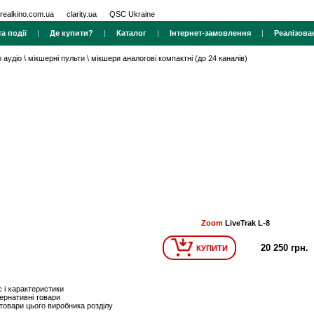
realkino.com.ua
clarity.ua
QSC Ukraine
а події
|
Де купити?
|
Каталог
|
Інтернет-замовлення
|
Реалізова
 аудіо
\
мікшерні пульти
\
мікшери аналогові компактні (до 24 каналів)
Zoom
LiveTrak L-8
20 250 грн.
КУПИТИ
 і характеристики
ернативні товари
 товари цього виробника розділу