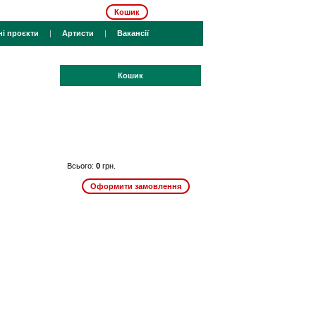
Кошик
ні проєкти
|
Артисти
|
Вакансії
Кошик
Всього:
0
грн.