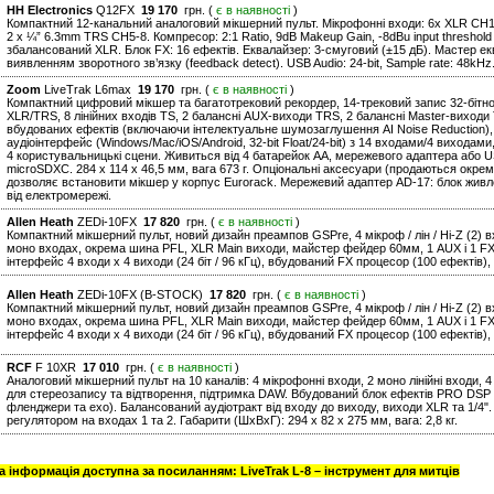
HH Electronics
Q12FX
19 170
грн. (
є в наявності
)
Компактний 12-канальний аналоговий мікшерний пульт. Мікрофонні входи: 6x XLR CH1-8 
2 x ¼” 6.3mm TRS CH5-8. Компресор: 2:1 Ratio, 9dB Makeup Gain, -8dBu input threshol
збалансований XLR. Блок FX: 16 ефектів. Еквалайзер: 3-смуговий (±15 дБ). Мастер ек
виявленням зворотного зв’язку (feedback detect). USB Audio: 24-bit, Sample rate: 48kHz.
Zoom
LiveTrak L6max
19 170
грн. (
є в наявності
)
Компактний цифровий мікшер та багатотрековий рекордер, 14-трековий запис 32-бітного
XLR/TRS, 8 лінійних входів TS, 2 балансні AUX-виходи TRS, 2 балансні Master-виход
вбудованих ефектів (включаючи інтелектуальне шумозаглушення AI Noise Reduction),
аудіоінтерфейс (Windows/Mac/iOS/Android, 32-bit Float/24-bit) з 14 входами/4 виходами
4 користувальницькі сцени. Живиться від 4 батарейок AA, мережевого адаптера або 
microSDXC. 284 х 114 х 46,5 мм, вага 673 г. Опціональні аксесуари (продаються окрем
дозволяє встановити мікшер у корпус Eurorack. Мережевий адаптер AD-17: блок жив
від електромережі.
Allen Heath
ZEDi-10FX
17 820
грн. (
є в наявності
)
Компактний мікшерний пульт, новий дизайн преампов GSPre, 4 мікроф / лін / Hi-Z (2) 
моно входах, окрема шина PFL, XLR Main виходи, майстер фейдер 60мм, 1 AUX і 1 F
інтерфейс 4 входи х 4 виходи (24 біт / 96 кГц), вбудований FX процесор (100 ефектів),
Allen Heath
ZEDi-10FX (B-STOCK)
17 820
грн. (
є в наявності
)
Компактний мікшерний пульт, новий дизайн преампов GSPre, 4 мікроф / лін / Hi-Z (2) 
моно входах, окрема шина PFL, XLR Main виходи, майстер фейдер 60мм, 1 AUX і 1 F
інтерфейс 4 входи х 4 виходи (24 біт / 96 кГц), вбудований FX процесор (100 ефектів),
RCF
F 10XR
17 010
грн. (
є в наявності
)
Аналоговий мікшерний пульт на 10 каналів: 4 мікрофонні входи, 2 моно лінійні входи, 
для стереозапису та відтворення, підтримка DAW. Вбудований блок ефектів PRO DSP з
фленджери та ехо). Балансований аудіотракт від входу до виходу, виходи XLR та 1/4
регулятором на входах 1 та 2. Габарити (ШхВхГ): 294 x 82 x 275 мм, вага: 2,8 кг.
 інформація доступна за посиланням: LiveTrak L-8 – інструмент для митців