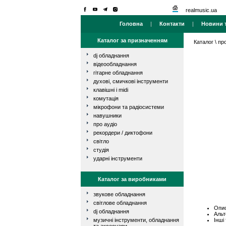
realmusic.ua
Головна
|
Контакти
|
Новини т
Каталог за призначенням
Каталог
\
про
dj обладнання
відеообладнання
гітарне обладнання
духові, смичкові інструменти
клавішні і midi
комутація
мікрофони та радіосистеми
навушники
про аудіо
рекордери / диктофони
світло
студія
ударні інструменти
Каталог за виробниками
звукове обладнання
світлове обладнання
Опис
dj обладнання
Альт
Інші
музичні інструменти, обладнання