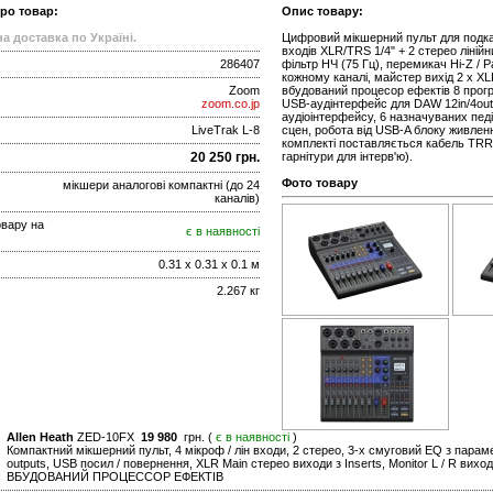
про товар:
Опис товару:
а доставка по Україні.
Цифровий мікшерний пульт для подкас
входів XLR/TRS 1/4" + 2 стерео ліній
286407
фільтр НЧ (75 Гц), перемикач Hi-Z / 
кожному каналі, майстер вихід 2 х XL
Zoom
вбудований процесор ефектів 8 прог
zoom.co.jp
USB-аудінтерфейс для DAW 12in/4out,
аудіоінтерфейсу, 6 назначуваних педі
LiveTrak L-8
сцен, робота від USB-A блоку живленн
комплекті поставляється кабель TRRS
20 250 грн.
гарнітури для інтерв'ю).
Фото товару
мікшери аналогові компактні (до 24
каналів)
овару на
є в наявності
0.31 x 0.31 x 0.1 м
2.267 кг
Allen Heath
ZED-10FX
19 980
грн. (
є в наявності
)
Компактний мікшерний пульт, 4 мікроф / лін входи, 2 стерео, 3-х смуговий EQ з парам
outputs, USB посил / повернення, XLR Main стерео виходи з Inserts, Monitor L / R вих
ВБУДОВАНИЙ ПРОЦЕССОР ЕФЕКТІВ