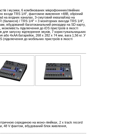
тів і музики, 6 комбінованих мікрофоннних/лінійних
них входи TRS 1/4", фантомне живлення +48В, обрізний
Pad на вхідних каналах, 3-смуговий еквалайзер на
R (балансні) / TRS 1/4" + 3 моніторних виходи TRS 1/4",
рам, вбудований багатоканальний рекордер на SD карту,
 можливість підключення до iOS пристроїв в якості
в для запуску відтворення звуків, 7 користувальницьких
я або 4хAA батарейок, 268 х 282 х 74 мм, вага 1,56 кг. У
 (підключення до мобільних пристроїв в якості
етричною серединою на моно-лінійках, 2 х track record
оди, 48 V фантом, вбудований блок живлення,