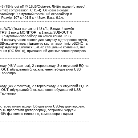
(75Hz cut off @ 18dB/Octave). Лінійні входи (стерео):
d (max compression, CH1-4). Основні виходи:
валайзер: 9-смуговий графічний еквалайзер із
 Розмір: 107 x 401.5 x 443мм. Вага: 6.1кг.
 WAV (float) на частоті 48 кГц. Входи: 4 комбо-
и TRS, 1 вихід MONITOR та 1 вихід SUB-OUT. 6
 3-смуговий еквалайзер на кожен канал. USB-
, 4 назначуваних кнопки для запуску відтворення звуків,
USB-акумулятора, підтримує карти пам'яті microSDHC та
о): Адаптер Eurorack ERL-6: спеціальне кріплення, яке
лення (DC 5V/1A), призначений для живлення пристрою
входу (48 V фантом), 2 стерео входу, 3-х смуговий EQ на
X OUT, вбудований блок живлення, вбудований USB
 Tap tempo
входу (48 V фантом), 2 стерео входу, 3-х смуговий EQ на
X OUT, вбудований блок живлення, вбудований USB
 Tap tempo
4 стерео лінійні входи. Вбудований USB-аудіоінтерфейс
 16 пресетами (реверберації, затримки, хоруси,
". 48V фантомне живлення, компресори з одним