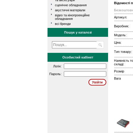
та аксесуари
Відомості 
сценічне обладнання
акустичні матеріали
Безкоштовн
відео та кінопроекційне
Артикул:
обладнання
всі бренди
Виробник:
Пошук у каталозі
Модель:
Ціна:
Тип товару:
Особистий кабінет
Наявність т
складі:
Логін:
Розмір
Пароль:
Вага